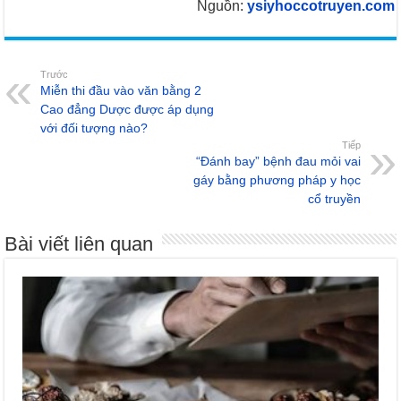
Nguồn:
ysiyhoccotruyen.com
Trước
Miễn thi đầu vào văn bằng 2
Cao đẳng Dược được áp dụng
với đối tượng nào?
Tiếp
“Đánh bay” bệnh đau mỏi vai
gáy bằng phương pháp y học
cổ truyền
Bài viết liên quan