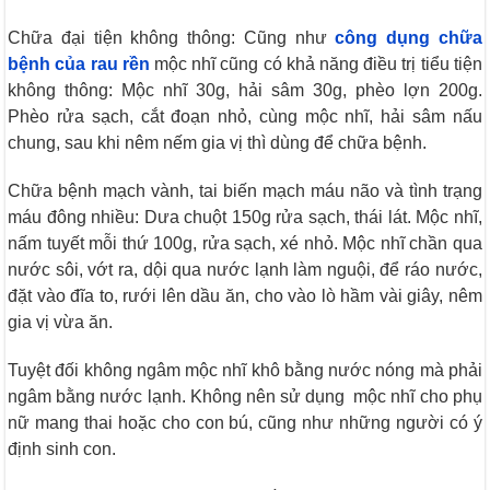
Chữa đại tiện không thông: Cũng như
công dụng chữa
bệnh của rau rền
mộc nhĩ cũng có khả năng điều trị tiểu tiện
không thông: Mộc nhĩ 30g, hải sâm 30g, phèo lợn 200g.
Phèo rửa sạch, cắt đoạn nhỏ, cùng mộc nhĩ, hải sâm nấu
chung, sau khi nêm nếm gia vị thì dùng để chữa bệnh.
Chữa bệnh mạch vành, tai biến mạch máu não và tình trạng
máu đông nhiều: Dưa chuột 150g rửa sạch, thái lát. Mộc nhĩ,
nấm tuyết mỗi thứ 100g, rửa sạch, xé nhỏ. Mộc nhĩ chần qua
nước sôi, vớt ra, dội qua nước lạnh làm nguội, để ráo nước,
đặt vào đĩa to, rưới lên dầu ăn, cho vào lò hầm vài giây, nêm
gia vị vừa ăn.
Tuyệt đối không ngâm mộc nhĩ khô bằng nước nóng mà phải
ngâm bằng nước lạnh. Không nên sử dụng mộc nhĩ cho phụ
nữ mang thai hoặc cho con bú, cũng như những người có ý
định sinh con.