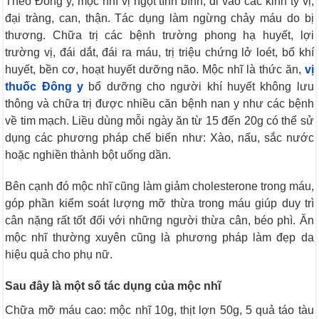
Theo Đông y, mộc nhĩ vị ngọt tính bình, đi vào các kinh tỳ vị,
đại tràng, can, thận. Tác dụng làm ngừng chảy máu do bị
thương. Chữa trị các bệnh trường phong hạ huyết, lợi
trường vị, đái dắt, đái ra máu, trị triệu chứng lở loét, bổ khí
huyết, bền cơ, hoạt huyết dưỡng não.
Mộc nhĩ là thức ăn,
vị
thuốc Đông y
bổ dưỡng cho người khí huyết không lưu
thông và chữa trị được nhiều căn bệnh nan y như các bệnh
về tim mạch. Liều dùng mỗi ngày ăn từ 15 đến 20g có thể sử
dụng các phương pháp chế biến như: Xào, nấu, sắc nước
hoặc nghiền thành bột uống dần.
Bên cạnh đó mộc nhĩ cũng làm giảm cholesterone trong máu,
góp phần kiểm soát lượng mỡ thừa trong máu giúp duy trì
cân nặng rất tốt đối với những người thừa cân, béo phì. Ăn
mộc nhĩ thường xuyên cũng là phương pháp làm đẹp da
hiệu quả cho phụ nữ.
Sau đây là một số tác dụng của mộc nhĩ
Chữa mỡ máu cao: mộc nhĩ 10g, thịt lợn 50g, 5 quả táo tàu