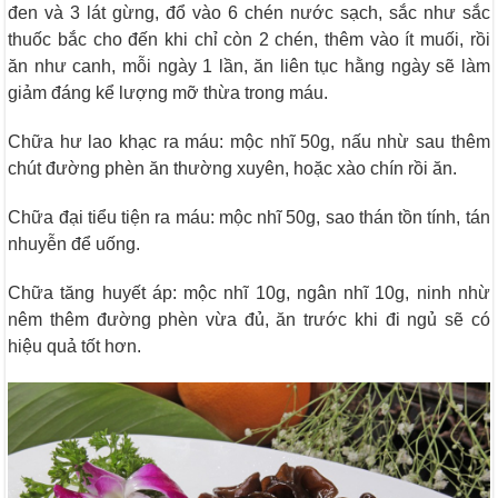
đen và 3 lát gừng, đổ vào 6 chén nước sạch, sắc như sắc
thuốc bắc cho đến khi chỉ còn 2 chén, thêm vào ít muối, rồi
ăn như canh, mỗi ngày 1 lần, ăn liên tục hằng ngày sẽ làm
giảm đáng kể lượng mỡ thừa trong máu.
Chữa hư lao khạc ra máu: mộc nhĩ 50g, nấu nhừ sau thêm
chút đường phèn ăn thường xuyên, hoặc xào chín rồi ăn.
Chữa đại tiểu tiện ra máu: mộc nhĩ 50g, sao thán tồn tính, tán
nhuyễn để uống.
Chữa tăng huyết áp: mộc nhĩ 10g, ngân nhĩ 10g, ninh nhừ
nêm thêm đường phèn vừa đủ, ăn trước khi đi ngủ sẽ có
hiệu quả tốt hơn.