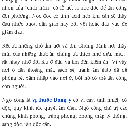
nhọn của “chân hàm” có lỗ tiết ra nọc độc để tấn công
đối phương. Nọc độc có tính acid nên khi cắn sẽ thấy
đau nhức buốt, dân gian hay bôi vôi hoặc dầu vào đẻ
giảm đau.
Rết ưa những chỗ ẩm ướt và tối. Chúng đánh hơi thấy
mùi của những thức ăn chúng ưa thích như dứa, mít…
rất nhạy nhờ đôi râu ở đầu và tìm đến kiếm ăn. Vì vậy
nơi ở cần thoáng mát, sạch sẽ, tránh ẩm thấp để đề
phòng rết xâm nhập vào nơi ở, bởi nó có thể tấn công
con người.
Ngô công là
vị thuốc Đông y
có vị cay, tính nhiệt, có
độc, quy kinh túc quyết âm Can. Ngô công chủ trị các
chứng kinh phong, trúng phong, phong thấp tý thống,
sang độc, rắn độc cắn.