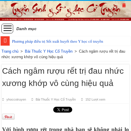
Danh mục
Phương pháp điều trị Sốt xuất huyết theo Y học cổ truyền
Các phương pháp điều trị zona thần kinh bằng Đông y
Trang chủ
>
Bài Thuốc Y Học Cổ Truyền
>
Cách ngâm rượu rết trị đau
nhức xương khớp vô cùng hiệu quả
Cách ngâm rượu rết trị đau nhức
xương khớp vô cùng hiệu quả
yhoccotruyen
Bài Thuốc Y Học Cổ Truyền
152 Lượt xem
Với bình rượu rết trong nhà bạn sẽ không phải lo