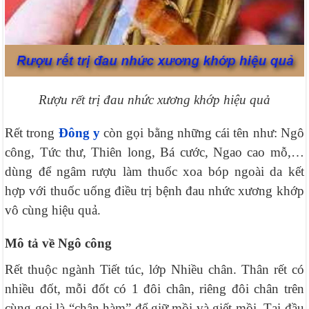
Rượu rết trị đau nhức xương khớp hiệu quả
Rết trong
Đông y
còn gọi bằng những cái tên như: Ngô
công, Tức thư, Thiên long, Bá cước, Ngao cao mỗ,…
dùng để ngâm rượu làm thuốc xoa bóp ngoài da kết
hợp với thuốc uống điều trị bệnh đau nhức xương khớp
vô cùng hiệu quả.
Mô tả về Ngô công
Rết thuộc ngành Tiết túc, lớp Nhiều chân. Thân rết có
nhiều đốt, mỗi đốt có 1 đôi chân, riêng đôi chân trên
cùng gọi là “chân hàm” để giữ mồi và giết mồi. Tại đầu