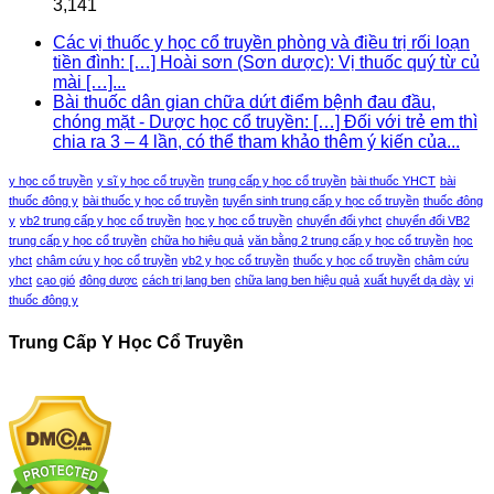
3,141
Các vị thuốc y học cổ truyền phòng và điều trị rối loạn
tiền đình: […] Hoài sơn (Sơn dược): Vị thuốc quý từ củ
mài […]...
Bài thuốc dân gian chữa dứt điểm bệnh đau đầu,
chóng mặt - Dược học cổ truyền: […] Đối với trẻ em thì
chia ra 3 – 4 lần, có thể tham khảo thêm ý kiến của...
y học cổ truyền
y sĩ y học cổ truyền
trung cấp y học cổ truyền
bài thuốc YHCT
bài
thuốc đông y
bài thuốc y học cổ truyền
tuyển sinh trung cấp y học cổ truyền
thuốc đông
y
vb2 trung cấp y học cổ truyền
học y học cổ truyền
chuyển đổi yhct
chuyển đổi VB2
trung cấp y học cổ truyền
chữa ho hiệu quả
văn bằng 2 trung cấp y học cổ truyền
học
yhct
châm cứu y học cổ truyền
vb2 y học cổ truyền
thuốc y học cổ truyền
châm cứu
yhct
cạo gió
đông dược
cách trị lang ben
chữa lang ben hiệu quả
xuất huyết dạ dày
vị
thuốc đông y
Trung Cấp Y Học Cổ Truyền