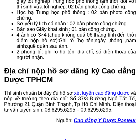
giấy tốt nghiệp Trung học phổ thông tạm thời đối với
thí sinh vừa tốt nghiệp: 02 bản photo công chứng.
Học bạ Trung học phổ thông : 02 bản photo công
chứng.
Sơ yếu lý lịch cá nhân : 02 bản photo công chứng.
Bản sao Giấy khai sinh : 01 bản công chứng.
4 ảnh cỡ 3×4 (chụp không quá 06 tháng tính đến thời
điểm nộp hồ sơ):Ghi rõ `họ tên;ngày ,tháng ,năm
sinh;quê quán sau ảnh.
2 phong bì: ghi rõ họ tên, địa chỉ, số điện thoại của
người nhận.
Địa chỉ nộp hồ sơ đăng ký Cao đẳng
Dược TPHCM
Thí sinh chuẩn bị đầy đủ hồ sơ
xét tuyển cao đẳng dược
và
nộp về trường theo địa chỉ: Số 37/3 Đường Ngô Tất Tố,
Phường 21 Quận Bình Thạnh, Tp Hồ Chí Minh. Điện thoại
tư vấn tuyển sinh: 08.6295.6295 – 09.6295.6295.
Nguồn:
Cao đẳng Y Dược Pasteur