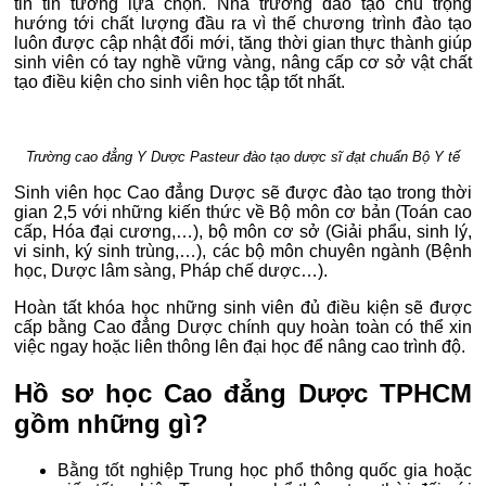
tin tin tưởng lựa chọn. Nhà trường đào tạo chú trọng
hướng tới chất lượng đầu ra vì thế chương trình đào tạo
luôn được cập nhật đổi mới, tăng thời gian thực thành giúp
sinh viên có tay nghề vững vàng, nâng cấp cơ sở vật chất
tạo điều kiện cho sinh viên học tập tốt nhất.
Trường cao đẳng Y Dược Pasteur đào tạo dược sĩ đạt chuẩn Bộ Y tế
Sinh viên học Cao đẳng Dược sẽ được đào tạo trong thời
gian 2,5 với những kiến thức về Bộ môn cơ bản (Toán cao
cấp, Hóa đại cương,…), bộ môn cơ sở (Giải phẩu, sinh lý,
vi sinh, ký sinh trùng,…), các bộ môn chuyên ngành (Bệnh
học, Dược lâm sàng, Pháp chế dược…).
Hoàn tất khóa học những sinh viên đủ điều kiện sẽ được
cấp bằng Cao đẳng Dược chính quy hoàn toàn có thể xin
việc ngay hoặc liên thông lên đại học để nâng cao trình độ.
Hồ sơ học Cao đẳng Dược TPHCM
gồm những gì?
Bằng tốt nghiệp Trung học phổ thông quốc gia hoặc