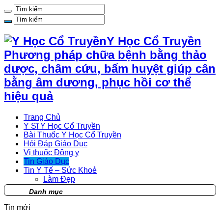
Y Học Cổ Truyền
Phương pháp chữa bệnh bằng thảo
dược, châm cứu, bấm huyệt giúp cân
bằng âm dương, phục hồi cơ thể
hiệu quả
Trang Chủ
Y Sĩ Y Học Cổ Truyền
Bài Thuốc Y Học Cổ Truyền
Hỏi Đáp Giáo Dục
Vị thuốc Đông y
Tin Giáo Dục
Tin Y Tế – Sức Khoẻ
Làm Đẹp
Danh mục
Tin mới