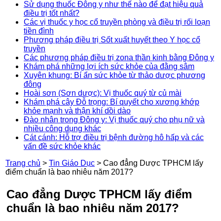
Sử dụng thuốc Đông y như thế nào để đạt hiệu quả
điều trị tốt nhất?
Các vị thuốc y học cổ truyền phòng và điều trị rối loạn
tiền đình
Phương pháp điều trị Sốt xuất huyết theo Y học cổ
truyền
Các phương pháp điều trị zona thần kinh bằng Đông y
Khám phá những lợi ích sức khỏe của đằng sâm
Xuyên khung: Bí ẩn sức khỏe từ thảo dược phương
đông
Hoài sơn (Sơn dược): Vị thuốc quý từ củ mài
Khám phá cây Đỗ trọng: Bí quyết cho xương khớp
khỏe mạnh và thận khí dồi dào
Đào nhân trong Đông y: Vị thuốc quý cho phụ nữ và
nhiều công dụng khác
Cát cánh: Hỗ trợ điều trị bệnh đường hô hấp và các
vấn đề sức khỏe khác
Trang chủ
>
Tin Giáo Dục
>
Cao đẳng Dược TPHCM lấy
điểm chuẩn là bao nhiêu năm 2017?
Cao đẳng Dược TPHCM lấy điểm
chuẩn là bao nhiêu năm 2017?