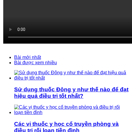
Bài mới nhất
Bài được xem nhiều
Sử dụng thuốc Đông y như thế nào để đạt
hiệu quả điều trị tốt nhất?
Các vị thuốc y học cổ truyền phòng và
điều trị rối loạn tiền đình