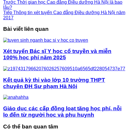
Trước
Thời gian học Cao đẳng Điều dưỡng Hà Nội là bao
lâu?
Tiếp
Thông tin xét tuyển Cao đẳng Điều dưỡng Hà Nội năm
2017
Bài viết liên quan
Xét tuyển Bác sĩ Y học cổ truyền và miễn
100% học phí năm 2025
Kết quả kỳ thi vào lớp 10 trường THPT
chuyên ĐH Sư phạm Hà Nội
Giáo dục các cấp đồng loạt tăng học phí, nỗi
lo đến từ người học và phụ huynh
Có thể bạn quan tâm