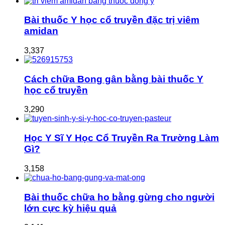
Bài thuốc Y học cổ truyền đặc trị viêm
amidan
3,337
Cách chữa Bong gân bằng bài thuốc Y
học cổ truyền
3,290
Học Y Sĩ Y Học Cổ Truyền Ra Trường Làm
Gì?
3,158
Bài thuốc chữa ho bằng gừng cho người
lớn cực kỳ hiệu quả