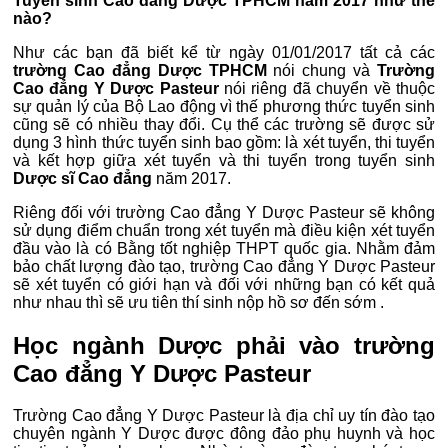
Tuyển sinh Cao đẳng Dược TPHCM năm 2017 như thế
nào?
Như các bạn đã biết kể từ ngày 01/01/2017 tất cả các
trường Cao đẳng Dược TPHCM
nói chung và
Trường
Cao đẳng Y Dược Pasteur
nói riêng đã chuyển về thuộc
sự quản lý của Bộ Lao động vì thế phương thức tuyển sinh
cũng sẽ có nhiều thay đổi. Cụ thể các trường sẽ được sử
dụng 3 hình thức tuyển sinh bao gồm: là xét tuyển, thi tuyển
và kết hợp giữa xét tuyển và thi tuyển trong tuyển sinh
Dược sĩ Cao đẳng
năm 2017.
Riêng đối với trường Cao đẳng Y Dược Pasteur sẽ không
sử dụng điểm chuẩn trong xét tuyển mà điều kiện xét tuyển
đầu vào là có Bằng tốt nghiệp THPT quốc gia. Nhằm đảm
bảo chất lượng đào tạo, trường Cao đẳng Y Dược Pasteur
sẽ xét tuyển có giới hạn và đối với những bạn có kết quả
như nhau thì sẽ ưu tiên thí sinh nộp hồ sơ đến sớm .
Học ngành Dược phải vào trường
Cao đẳng Y Dược Pasteur
Trường Cao đẳng Y Dược Pasteur là địa chỉ uy tín đào tạo
chuyên ngành Y Dược được đông đảo phụ huynh và học