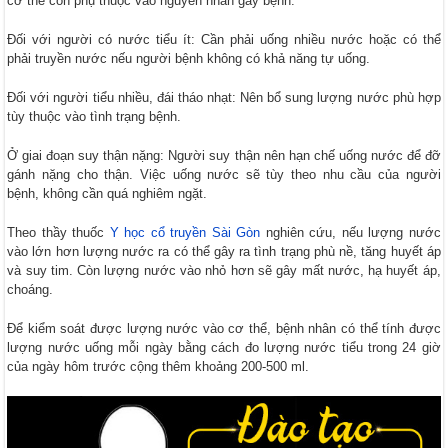
cơ thể còn phụ thuộc vào nguyên nhân gây bệnh.
Đối với người có nước tiểu ít: Cần phải uống nhiều nước hoặc có thể
phải truyền nước nếu người bệnh không có khả năng tự uống.
Đối với người tiểu nhiều, đái tháo nhạt: Nên bổ sung lượng nước phù hợp
tùy thuộc vào tình trạng bệnh.
Ở giai đoạn suy thận nặng: Người suy thận nên hạn chế uống nước để đỡ
gánh nặng cho thận. Việc uống nước sẽ tùy theo nhu cầu của người
bệnh, không cần quá nghiêm ngặt.
Theo thầy thuốc
Y học cổ truyền Sài Gòn
nghiên cứu, nếu lượng nước
vào lớn hơn lượng nước ra có thể gây ra tình trạng phù nề, tăng huyết áp
và suy tim. Còn lượng nước vào nhỏ hơn sẽ gây mất nước, hạ huyết áp,
choáng.
Để kiểm soát được lượng nước vào cơ thể, bệnh nhân có thể tính được
lượng nước uống mỗi ngày bằng cách đo lượng nước tiểu trong 24 giờ
của ngày hôm trước cộng thêm khoảng 200-500 ml.