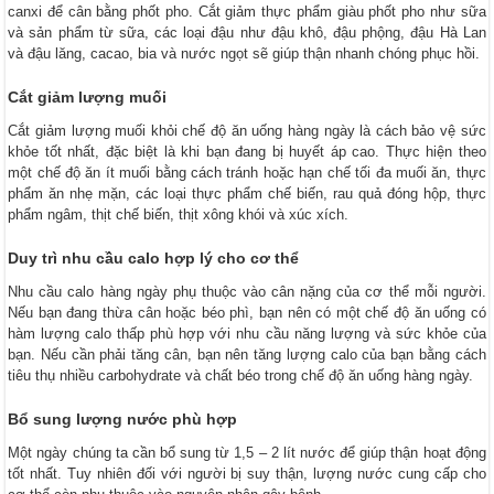
canxi để cân bằng phốt pho. Cắt giảm thực phẩm giàu phốt pho như sữa
và sản phẩm từ sữa, các loại đậu như đậu khô, đậu phộng, đậu Hà Lan
và đậu lăng, cacao, bia và nước ngọt sẽ giúp thận nhanh chóng phục hồi.
Cắt giảm lượng muối
Cắt giảm lượng muối khỏi chế độ ăn uống hàng ngày là cách bảo vệ sức
khỏe tốt nhất, đặc biệt là khi bạn đang bị huyết áp cao. Thực hiện theo
một chế độ ăn ít muối bằng cách tránh hoặc hạn chế tối đa muối ăn, thực
phẩm ăn nhẹ mặn, các loại thực phẩm chế biến, rau quả đóng hộp, thực
phẩm ngâm, thịt chế biến, thịt xông khói và xúc xích.
Duy trì nhu cầu calo hợp lý cho cơ thể
Nhu cầu calo hàng ngày phụ thuộc vào cân nặng của cơ thể mỗi người.
Nếu bạn đang thừa cân hoặc béo phì, bạn nên có một chế độ ăn uống có
hàm lượng calo thấp phù hợp với nhu cầu năng lượng và sức khỏe của
bạn. Nếu cần phải tăng cân, bạn nên tăng lượng calo của bạn bằng cách
tiêu thụ nhiều carbohydrate và chất béo trong chế độ ăn uống hàng ngày.
Bổ sung lượng nước phù hợp
Một ngày chúng ta cần bổ sung từ 1,5 – 2 lít nước để giúp thận hoạt động
tốt nhất. Tuy nhiên đối với người bị suy thận, lượng nước cung cấp cho