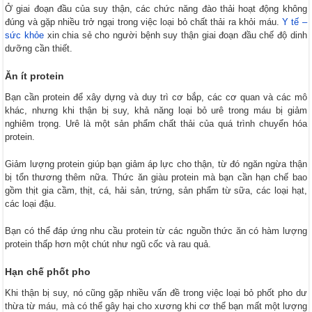
Ở giai đoạn đầu của suy thận, các chức năng đào thải hoạt động không
đúng và gặp nhiều trở ngại trong việc loại bỏ chất thải ra khỏi máu.
Y tế –
sức khỏe
xin chia sẻ cho người bệnh suy thận giai đoạn đầu chế độ dinh
dưỡng cần thiết.
Ăn ít protein
Bạn cần protein để xây dựng và duy trì cơ bắp, các cơ quan và các mô
khác, nhưng khi thận bị suy, khả năng loại bỏ urê trong máu bị giảm
nghiêm trọng. Urê là một sản phẩm chất thải của quá trình chuyển hóa
protein.
Giảm lượng protein giúp bạn giảm áp lực cho thận, từ đó ngăn ngừa thận
bị tổn thương thêm nữa. Thức ăn giàu protein mà bạn cần hạn chế bao
gồm thịt gia cầm, thịt, cá, hải sản, trứng, sản phẩm từ sữa, các loại hạt,
các loại đậu.
Bạn có thể đáp ứng nhu cầu protein từ các nguồn thức ăn có hàm lượng
protein thấp hơn một chút như ngũ cốc và rau quả.
Hạn chế phốt pho
Khi thận bị suy, nó cũng gặp nhiều vấn đề trong việc loại bỏ phốt pho dư
thừa từ máu, mà có thể gây hại cho xương khi cơ thể bạn mất một lượng