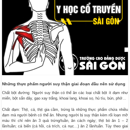
Những thực phẩm người suy thận giai đoạn đầu nên sử dụng
Chất bột đường: Người suy thận có thể ăn các loại chất bột ít đạm như
miến, bột sắn dây, gạo xay trắng, khoai lang, khoai sọ, hủ tíu, bún, phở…
Chất đạm: Thịt, cá, thịt gia cầm, trứng là những thực phẩm chứa nhiều
đạm mà người bệnh có thể ăn. Nhưng người bị suy thận kèm rối loạn mỡ
máu thì chỉ nên ăn 3 quả trứng/tuần, ăn cách ngày; thịt bò ăn 1 – 2
lần/tuần; cá biển (cá hồi, cá trích, cá nục…) ăn 2 lần/tuần. Tùy theo giai