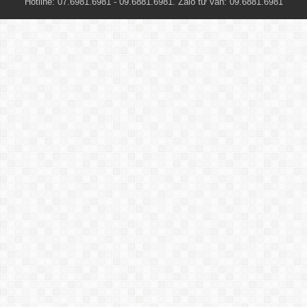
Hotline: 07.6981.6981 - 09.6881.6981. Zalo tư vấn: 09.6881.6981