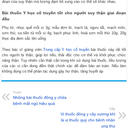
đoạn của suy thận mà lượng đạm bổ sung vào cơ thể sẽ khác nhau.
Bài thuốc Y học cổ truyền tốt cho người suy thận giai đoạn
đầu
Phụ tử, nhục quế mỗi vị 3g; mẫu đơn bì, trạch tả, ngưu tất, mạch môn,
sơn thù; sa tiền tử mỗi vị 4g; bạch phục linh, hoài sơn mỗi thứ 10g; 20g
thục địa đem sắc lên uống.
Theo bác sĩ giảng viên
Trung cấp Y học cổ truyền
bài thuốc này rất tốt
cho người bị thận, giúp lợi tiểu, thải độc cho cơ thể và khôi phục chức
năng thận. Tuy nhiên cần thật cẩn trọng khi sử dụng bài thuốc, liều lượng
của các vị cần đong đếm thật chính xác để đảm bảo an toàn. Nếu làm
không đúng có thể phản tác dụng gây hư thận, tăng huyết áp
Trước
Những bài thuốc đông y chữa
bệnh mất ngủ hiệu quả
Tiếp
Vị thuốc đông y cây xương khỉ
là vị thuốc quý cho bệnh nhân
ung thư