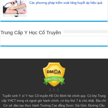
Các phương pháp kiểm soát tăng huyết áp hiệu quả
Trung Cấp Y Học Cổ Truyền
Tuyển sinh
Y sĩ Y học Cổ truyền Hồ Chí Minh
hệ chính quy. Có lớp
Trung
cấp YHCT
trong và ngoài giờ hành chính, có lớp thứ 7 & chủ nhật. Địa chỉ:
Cơ sở đào tạo thực hành Trường Cao đẳng Dược Sài Gòn: Đường Cầu