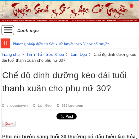
Danh mục
Phương pháp điều trị Sốt xuất huyết theo Y học cổ truyền
Các phương pháp điều trị zona thần kinh bằng Đông y
Trang chủ
>
Tin Y Tế - Sức Khoẻ
>
Làm Đẹp
>
Chế độ dinh dưỡng kéo
dài tuổi thanh xuân cho phụ nữ 30?
Chế độ dinh dưỡng kéo dài tuổi
thanh xuân cho phụ nữ 30?
yhoccotruyen
Làm Đẹp
519 Lượt xem
Phụ nữ bước sang tuổi 30 thường có dấu hiệu lão hóa,