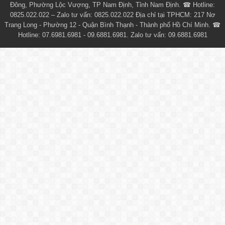
Đông, Phường Lộc Vượng, TP Nam Định, Tỉnh Nam Định. ☎ Hotline:
0825.022.022 – Zalo tư vấn: 0825.022.022 Địa chỉ tại TPHCM: 217 Nơ
Trang Long - Phường 12 - Quận Bình Thạnh - Thành phố Hồ Chí Minh. ☎
Hotline: 07.6981.6981 - 09.6881.6981. Zalo tư vấn: 09.6881.6981