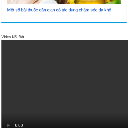
Một số bài thuốc dân gian có tác dụng chăm sóc da khô
Video Nổi Bật