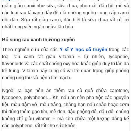
giẩm giàu canxi như sữa, sữa chua, pho mát, đậu hũ, mè và
các loại rau lá xanh đây đều là những nguồn cung cấp canxi
dồi dào. Sữa rất giàu canxi, đặc biệt là sữa chua rất có lợi
nhất trong việc ngăn ngừa lão hóa.
Bổ sung rau xanh thường xuyên
Theo nghiên cứu của các
Y sĩ Y học cổ truyền
trong các
loại rau xanh rất giàu vitamin E tự nhiên, lycopene,
flavonoids và các chất chống oxy hóa khác giúp duy trì làn da
trẻ trung. Vitamin này cũng có vai trò quan trọng giúp phòng
chống ung thư và bệnh tim mạch.
Ngoài ra bạn nên ăn thêm rau củ quả chứa carotene,
lycopene, polyphenol… Khi nấu ăn nên pha trộn các nguyên
liệu màu đậm với màu trắng, chẳng hạn nấu cháo hoặc cơm
thì dùng thêm gạo tím, mè đen, đậu phộng đỏ, đậu đỏ, chúng
không chỉ giàu vitamin E mà còn chứa một lượng đáng kể
các polyphenol rất tốt cho sức khỏe.