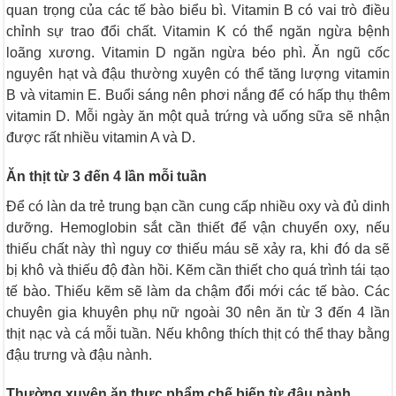
quan trọng của các tế bào biểu bì. Vitamin B có vai trò điều
chỉnh sự trao đổi chất. Vitamin K có thể ngăn ngừa bệnh
loãng xương. Vitamin D ngăn ngừa béo phì. Ăn ngũ cốc
nguyên hạt và đậu thường xuyên có thể tăng lượng vitamin
B và vitamin E. Buổi sáng nên phơi nắng để có hấp thụ thêm
vitamin D. Mỗi ngày ăn một quả trứng và uống sữa sẽ nhận
được rất nhiều vitamin A và D.
Ăn thịt từ 3 đến 4 lần mỗi tuần
Để có làn da trẻ trung bạn cần cung cấp nhiều oxy và đủ dinh
dưỡng. Hemoglobin sắt cần thiết để vận chuyển oxy, nếu
thiếu chất này thì nguy cơ thiếu máu sẽ xảy ra, khi đó da sẽ
bị khô và thiếu độ đàn hồi. Kẽm cần thiết cho quá trình tái tạo
tế bào. Thiếu kẽm sẽ làm da chậm đổi mới các tế bào. Các
chuyên gia khuyên phụ nữ ngoài 30 nên ăn từ 3 đến 4 lần
thịt nạc và cá mỗi tuần. Nếu không thích thịt có thể thay bằng
đậu trưng và đậu nành.
Thường xuyên ăn thực phẩm chế biến từ đậu nành