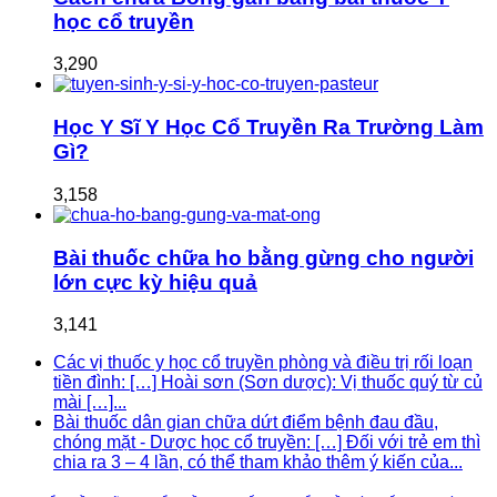
học cổ truyền
3,290
Học Y Sĩ Y Học Cổ Truyền Ra Trường Làm
Gì?
3,158
Bài thuốc chữa ho bằng gừng cho người
lớn cực kỳ hiệu quả
3,141
Các vị thuốc y học cổ truyền phòng và điều trị rối loạn
tiền đình: […] Hoài sơn (Sơn dược): Vị thuốc quý từ củ
mài […]...
Bài thuốc dân gian chữa dứt điểm bệnh đau đầu,
chóng mặt - Dược học cổ truyền: […] Đối với trẻ em thì
chia ra 3 – 4 lần, có thể tham khảo thêm ý kiến của...