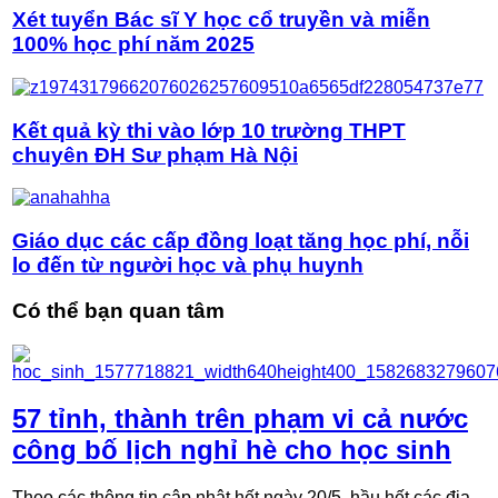
Xét tuyển Bác sĩ Y học cổ truyền và miễn
100% học phí năm 2025
Kết quả kỳ thi vào lớp 10 trường THPT
chuyên ĐH Sư phạm Hà Nội
Giáo dục các cấp đồng loạt tăng học phí, nỗi
lo đến từ người học và phụ huynh
Có thể bạn quan tâm
57 tỉnh, thành trên phạm vi cả nước
công bố lịch nghỉ hè cho học sinh
Theo các thông tin cập nhật hết ngày 20/5, hầu hết các địa