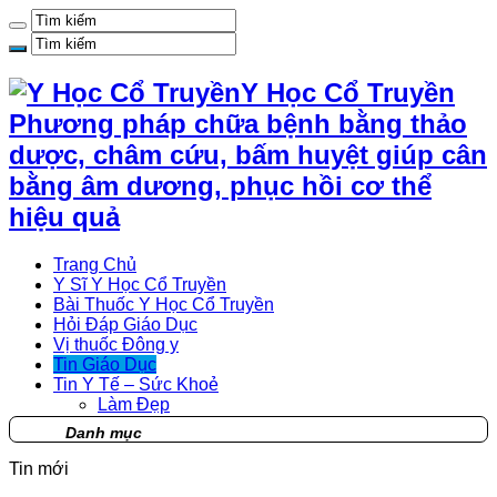
Y Học Cổ Truyền
Phương pháp chữa bệnh bằng thảo
dược, châm cứu, bấm huyệt giúp cân
bằng âm dương, phục hồi cơ thể
hiệu quả
Trang Chủ
Y Sĩ Y Học Cổ Truyền
Bài Thuốc Y Học Cổ Truyền
Hỏi Đáp Giáo Dục
Vị thuốc Đông y
Tin Giáo Dục
Tin Y Tế – Sức Khoẻ
Làm Đẹp
Danh mục
Tin mới