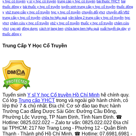
y học cổ truyền
y sĩ y học cổ truyền
trung cấp y học cổ truyền
bài thuốc YHCT
bài
thuốc đông y
bài thuốc y học cổ truyền
tuyển sinh trung cấp y học cổ truyền
thuốc đông
y
vb2 trung cấp y học cổ truyền
học y học cổ truyền
chuyển đổi yhct
chuyển đổi VB2
trung cấp y học cổ truyền
chữa ho hiệu quả
văn bằng 2 trung cấp y học cổ truyền
học
yhct
châm cứu y học cổ truyền
vb2 y học cổ truyền
thuốc y học cổ truyền
châm cứu
yhct
cạo gió
đông dược
cách trị lang ben
chữa lang ben hiệu quả
xuất huyết dạ dày
vị
thuốc đông y
Trung Cấp Y Học Cổ Truyền
Tuyển sinh
Y sĩ Y học Cổ truyền Hồ Chí Minh
hệ chính quy.
Có lớp
Trung cấp YHCT
trong và ngoài giờ hành chính, có
lớp thứ 7 & chủ nhật. Địa chỉ: Cơ sở đào tạo thực hành
Trường Cao đẳng Dược Sài Gòn: Đường Cầu Đông,
Phường Lộc Vượng, TP Nam Định, Tỉnh Nam Định. ☎
Hotline: 0825.022.022 – Zalo tư vấn: 0825.022.022 Địa chỉ
tại TPHCM: 217 Nơ Trang Long - Phường 12 - Quận Bình
Thạnh - Thành phố Hồ Chí Minh. ☎ Hotline: 07.6981.6981 -