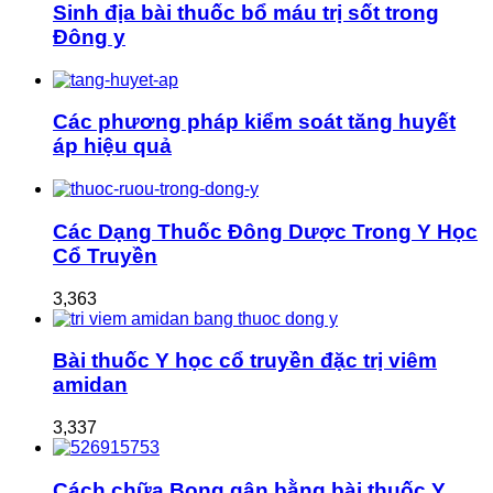
Sinh địa bài thuốc bổ máu trị sốt trong
Đông y
Các phương pháp kiểm soát tăng huyết
áp hiệu quả
Các Dạng Thuốc Đông Dược Trong Y Học
Cổ Truyền
3,363
Bài thuốc Y học cổ truyền đặc trị viêm
amidan
3,337
Cách chữa Bong gân bằng bài thuốc Y