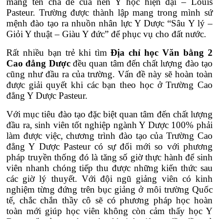
mang tên cha đẻ của nền Y học hiện đại – Louis
Pasteur. Trường được thành lập mang trong mình sứ
mệnh đào tạo ra nhuồn nhân lực Y Dược “Sâu Y lý –
Giỏi Y thuật – Giàu Y đức” để phục vụ cho đất nước.
Rất nhiều bạn trẻ khi tìm
Địa chỉ học Văn bằng 2
Cao đẳng Dược
đều quan tâm đến chất lượng đào tạo
cũng như đầu ra của trường. Vấn đề này sẽ hoàn toàn
được giải quyết khi các bạn theo học ở Trường Cao
đẳng Y Dược Pasteur.
Với mục tiêu đào tạo đặc biệt quan tâm đến chất lượng
đầu ra, sinh viên tốt nghiệp ngành Y Dược 100% phải
làm được việc, chương trình đào tạo của Trường Cao
đẳng Y Dược Pasteur có sự đổi mới so với phương
pháp truyền thống đó là tăng số giờ thực hành để sinh
viên nhanh chóng tiếp thu được những kiến thức sau
các giờ lý thuyết. Với đội ngũ giảng viên có kinh
nghiệm từng đứng trên bục giảng ở môi trường Quốc
tế, chắc chắn thầy cô sẽ có phương pháp học hoàn
toàn mới giúp học viên không còn cảm thấy học Y