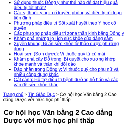
Sử dụng thuốc Đông y như thế nào để đạt hiệu quả
điều trị tốt nhất?
Các vị thuốc y học cổ truyền phòng và điều trị rối loạn
tiền đình
Phương pháp điều trị Sốt xuất huyết theo Y học cổ
truyền
Các phương pháp điều trị zona thần kinh bằng Đông y
Khám phá những lợi ích sức khỏe của đằng sâm
Xuyên khung: Bí ẩn sức khỏe từ thảo dược phương
đông
Hoài sơn (Sơn dược): Vị thuốc quý từ củ mài
Khám phá cây Đỗ trọng: Bí quyết cho xương khớp
khỏe mạnh và thận khí dồi dào
Đào nhân trong Đông y: Vị thuốc quý cho phụ nữ và
nhiều công dụng khác
Cát cánh: Hỗ trợ điều trị bệnh đường hô hấp và các
vấn đề sức khỏe khác
Trang chủ
>
Tin Giáo Dục
>
Cơ hội học Văn bằng 2 Cao
đẳng Dược với mức học phí thấp
Cơ hội học Văn bằng 2 Cao đẳng
Dược với mức học phí thấp