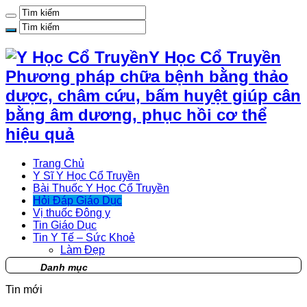
Y Học Cổ Truyền
Phương pháp chữa bệnh bằng thảo
dược, châm cứu, bấm huyệt giúp cân
bằng âm dương, phục hồi cơ thể
hiệu quả
Trang Chủ
Y Sĩ Y Học Cổ Truyền
Bài Thuốc Y Học Cổ Truyền
Hỏi Đáp Giáo Dục
Vị thuốc Đông y
Tin Giáo Dục
Tin Y Tế – Sức Khoẻ
Làm Đẹp
Danh mục
Tin mới