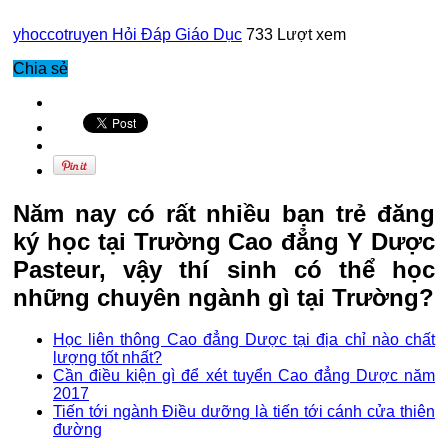
yhoccotruyen
Hỏi Đáp Giáo Dục
733 Lượt xem
Chia sẻ
Năm nay có rất nhiều bạn trẻ đăng
ký học tại Trường Cao đẳng Y Dược
Pasteur, vậy thí sinh có thể học
những chuyên ngành gì tại Trường?
Học liên thông Cao đẳng Dược tại địa chỉ nào chất
lượng tốt nhất?
Cần điều kiện gì để xét tuyển Cao đẳng Dược năm
2017
Tiến tới ngành Điều dưỡng là tiến tới cánh cửa thiên
đường