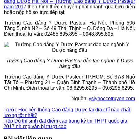
đẳng Dược Hà Nội – Trường Cao đẳng Y Dược Pasteur
năm 2017
theo hình thức chuyển phát nhanh qua bưu điện
hoặc nộp hồ sơ trực tiếp tại:
Trường Cao đẳng Y Dược Pasteur Hà Nội: Phòng 506
Tầng 5, nhà N2 – Số 49 Thái Thịnh – Q. Đống Đa – Hà Nội.
Điện thoại tư vấn: 02485.895.895 – 0948.895.895.
Trường Cao đẳng Y Dược Pasteur đào tạo ngành Y Dược
hàng đầu
Trường Cao đẳng Y Dược Pasteur TP.HCM: Số 37/3 Ngô
Tất Tố – Phường 21 – Quận Bình Thạnh – Thành phố Hồ
Chí Minh. Điện thoại tư vấn: 08.6295.6295 – 09.6295.6295.
Nguồn:
ysiyhoccotruyen.com
Trước
Học liên thông Cao đẳng Dược tại địa chỉ nào chất
lượng tốt nhất?
Tiếp
Dù thí sinh đạt điểm cao trong kỳ thi THPT quốc gia
2017 nhưng vẫn bị trượt cao
Bài viết liên quan