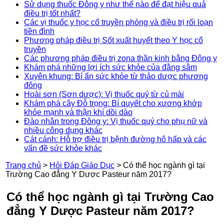
Sử dụng thuốc Đông y như thế nào để đạt hiệu quả
điều trị tốt nhất?
Các vị thuốc y học cổ truyền phòng và điều trị rối loạn
tiền đình
Phương pháp điều trị Sốt xuất huyết theo Y học cổ
truyền
Các phương pháp điều trị zona thần kinh bằng Đông y
Khám phá những lợi ích sức khỏe của đằng sâm
Xuyên khung: Bí ẩn sức khỏe từ thảo dược phương
đông
Hoài sơn (Sơn dược): Vị thuốc quý từ củ mài
Khám phá cây Đỗ trọng: Bí quyết cho xương khớp
khỏe mạnh và thận khí dồi dào
Đào nhân trong Đông y: Vị thuốc quý cho phụ nữ và
nhiều công dụng khác
Cát cánh: Hỗ trợ điều trị bệnh đường hô hấp và các
vấn đề sức khỏe khác
Trang chủ
>
Hỏi Đáp Giáo Dục
>
Có thể học ngành gì tại
Trường Cao đẳng Y Dược Pasteur năm 2017?
Có thể học ngành gì tại Trường Cao
đẳng Y Dược Pasteur năm 2017?