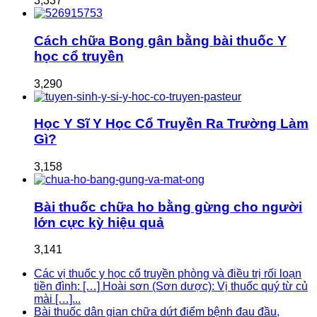
3,337
Cách chữa Bong gân bằng bài thuốc Y
học cổ truyền
3,290
Học Y Sĩ Y Học Cổ Truyền Ra Trường Làm
Gì?
3,158
Bài thuốc chữa ho bằng gừng cho người
lớn cực kỳ hiệu quả
3,141
Các vị thuốc y học cổ truyền phòng và điều trị rối loạn
tiền đình: […] Hoài sơn (Sơn dược): Vị thuốc quý từ củ
mài […]...
Bài thuốc dân gian chữa dứt điểm bệnh đau đầu,