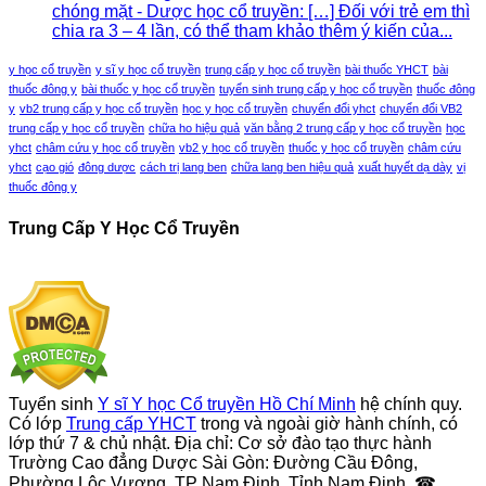
chóng mặt - Dược học cổ truyền: […] Đối với trẻ em thì
chia ra 3 – 4 lần, có thể tham khảo thêm ý kiến của...
y học cổ truyền
y sĩ y học cổ truyền
trung cấp y học cổ truyền
bài thuốc YHCT
bài
thuốc đông y
bài thuốc y học cổ truyền
tuyển sinh trung cấp y học cổ truyền
thuốc đông
y
vb2 trung cấp y học cổ truyền
học y học cổ truyền
chuyển đổi yhct
chuyển đổi VB2
trung cấp y học cổ truyền
chữa ho hiệu quả
văn bằng 2 trung cấp y học cổ truyền
học
yhct
châm cứu y học cổ truyền
vb2 y học cổ truyền
thuốc y học cổ truyền
châm cứu
yhct
cạo gió
đông dược
cách trị lang ben
chữa lang ben hiệu quả
xuất huyết dạ dày
vị
thuốc đông y
Trung Cấp Y Học Cổ Truyền
Tuyển sinh
Y sĩ Y học Cổ truyền Hồ Chí Minh
hệ chính quy.
Có lớp
Trung cấp YHCT
trong và ngoài giờ hành chính, có
lớp thứ 7 & chủ nhật. Địa chỉ: Cơ sở đào tạo thực hành
Trường Cao đẳng Dược Sài Gòn: Đường Cầu Đông,
Phường Lộc Vượng, TP Nam Định, Tỉnh Nam Định. ☎