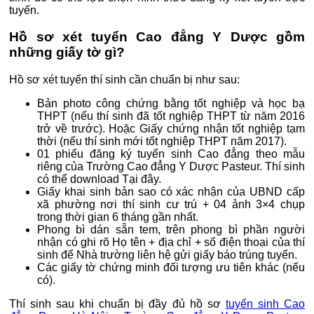
tuyến.
Hồ sơ xét tuyển Cao đẳng Y Dược gồm
những giấy tờ gì?
Hồ sơ xét tuyển thí sinh cần chuẩn bị như sau:
Bản photo công chứng bằng tốt nghiệp và học bạ
THPT (nếu thí sinh đã tốt nghiệp THPT từ năm 2016
trở về trước). Hoặc Giấy chứng nhận tốt nghiệp tạm
thời (nếu thí sinh mới tốt nghiệp THPT năm 2017).
01 phiếu đăng ký tuyển sinh Cao đẳng theo mẫu
riêng của Trường Cao đẳng Y Dược Pasteur. Thí sinh
có thể download Tại đây.
Giấy khai sinh bản sao có xác nhận của UBND cấp
xã phường nơi thí sinh cư trú + 04 ảnh 3×4 chụp
trong thời gian 6 tháng gần nhất.
Phong bì dán sẵn tem, trên phong bì phần người
nhận có ghi rõ Họ tên + địa chỉ + số điện thoại của thí
sinh để Nhà trường liên hệ gửi giấy báo trúng tuyển.
Các giấy tờ chứng minh đối tượng ưu tiên khác (nếu
có).
Thí sinh sau khi chuẩn bị đầy đủ hồ sơ
tuyển sinh Cao