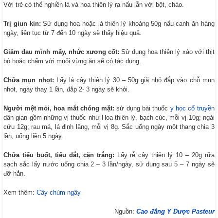
Với trẻ có thể nghiền lá và hoa thiên lý ra nấu lẫn với bột, cháo.
Trị giun kin:
Sử dụng hoa hoặc lá thiên lý khoảng 50g nấu canh ăn hàng
ngày, liên tục từ 7 đến 10 ngày sẽ thấy hiệu quả.
Giảm đau mình mẩy, nhức xương cốt:
Sử dụng hoa thiên lý xào với thịt
bò hoặc chấm với muối vừng ăn sẽ có tác dụng.
Chữa mụn nhọt:
Lấy lá cây thiên lý 30 – 50g giã nhỏ đắp vào chỗ mụn
nhọt, ngày thay 1 lần, đắp 2- 3 ngày sẽ khỏi.
Người mệt mỏi, hoa mắt chóng mặt:
sử dụng bài thuốc
y học cổ truyền
dân gian gồm những vị thuốc như Hoa thiên lý, bạch cúc, mỗi vị 10g; ngải
cứu 12g; rau má, lá đinh lăng, mỗi vị 8g. Sắc uống ngày một thang chia 3
lần, uống liền 5 ngày.
Chữa tiểu buốt, tiểu dắt, cặn trắng:
Lấy rễ cây thiên lý 10 – 20g rữa
sạch sắc lấy nước uống chia 2 – 3 lần/ngày, sử dụng sau 5 – 7 ngày sẽ
đỡ hẳn.
Xem thêm:
Cây chùm ngây
Nguồn:
Cao đẳng Y Dược Pasteur