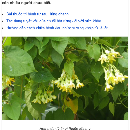
còn nhiều người chưa biết.
Bài thuốc trị bệnh từ rau Húng chanh
Tác dụng tuyệt vời của chuối hột rừng đối với sức khỏe
Hướng dẫn cách chữa bệnh đau nhức xương khớp từ lá lốt
Hoa thiên lý là vị thuốc đông y