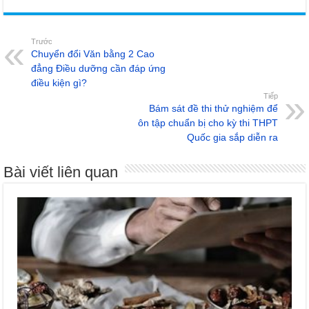
Trước
Chuyển đổi Văn bằng 2 Cao
đẳng Điều dưỡng cần đáp ứng
điều kiện gì?
Tiếp
Bám sát đề thi thử nghiệm để
ôn tập chuẩn bị cho kỳ thi THPT
Quốc gia sắp diễn ra
Bài viết liên quan