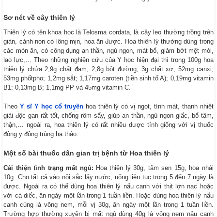
Sơ nét về cây thiên lý
Thiên lý có tên khoa học là Telosma cordata, là cây leo thường trồng trên
giàn, cành non có lông mịn, hoa ăn được. Hoa thiên lý thường dùng trong
các món ăn, có công dụng an thần, ngủ ngon, mát bổ, giảm bớt mệt mỏi,
lao lực,… Theo những nghiện cứu của Y học hiện đại thì trong 100g hoa
thiên lý chứa 2,9g chất đạm; 2,8g bột đường; 3g chất xơ; 52mg canxi;
53mg phốtpho; 1,2mg sắt; 1,17mg caroten (tiền sinh tố A); 0,19mg vitamin
B1; 0,13mg B; 1,1mg PP và 45mg vitamin C.
Theo
Y sĩ Y học cổ truyền
hoa thiên lý có vị ngọt, tính mát, thanh nhiệt
giải độc gan rất tốt, chống rôm sẩy, giúp an thần, ngủ ngon giấc, bổ tâm,
thận,… ngoài ra, hoa thiên lý có rất nhiều dược tính giống với vị thuốc
đông y đông trùng hạ thảo.
Một số bài thuốc dân gian trị bệnh từ Hoa thiên lý
Cải thiện tình trạng mất ngủ:
Hoa thiên lý 30g, tâm sen 15g, hoa nhài
10g. Cho tất cả vào nồi sắc lấy nước, uống liên tục trong 5 đến 7 ngày là
được. Ngoài ra có thể dùng hoa thiên lý nấu canh với thịt lợn nạc hoặc
với cá diếc, ăn ngày một lần trong 1 tuần liền. Hoặc dùng hoa thiên lý nấu
canh cùng lá vông nem, mỗi vị 30g, ăn ngày một lần trong 1 tuần liền.
Trường hợp thường xuyên bị mất ngủ dùng 40g lá vông nem nấu canh