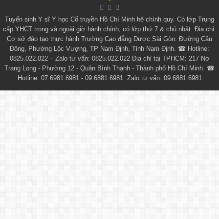
Tuyển sinh
Y sĩ Y học Cổ truyền Hồ Chí Minh
hệ chính quy. Có lớp
Trung
cấp YHCT
trong và ngoài giờ hành chính, có lớp thứ 7 & chủ nhật. Địa chỉ:
Cơ sở đào tạo thực hành Trường Cao đẳng Dược Sài Gòn: Đường Cầu
Đông, Phường Lộc Vượng, TP Nam Định, Tỉnh Nam Định. ☎ Hotline:
0825.022.022 – Zalo tư vấn: 0825.022.022 Địa chỉ tại TPHCM: 217 Nơ
Trang Long - Phường 12 - Quận Bình Thạnh - Thành phố Hồ Chí Minh. ☎
Hotline: 07.6981.6981 - 09.6881.6981. Zalo tư vấn: 09.6881.6981