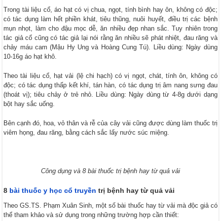
Trong tài liệu cổ, áo hạt có vị chua, ngọt, tính bình hay ôn, không có độc;
có tác dụng làm hết phiền khát, tiêu thũng, nuôi huyết, điều trị các bệnh
mụn nhọt, làm cho đậu mọc dễ, ăn nhiều đẹp nhan sắc. Tuy nhiên trong
tác giả cổ cũng có tác giả lại nói rằng ăn nhiều sẽ phát nhiệt, đau răng và
chảy máu cam (Mậu Hy Ung và Hoàng Cung Tú). Liều dùng: Ngày dùng
10-16g áo hạt khô.
Theo tài liệu cổ, hạt vải (lệ chi hạch) có vị ngọt, chát, tính ôn, không có
độc; có tác dụng thấp kết khí, tán hàn, có tác dụng trị âm nang sưng đau
(thoát vị); tiêu chảy ở trẻ nhỏ. Liều dùng: Ngày dùng từ 4-8g dưới dạng
bột hay sắc uống.
Bên cạnh đó, hoa, vỏ thân và rễ của cây vải cũng được dùng làm thuốc trị
viêm họng, đau răng, bằng cách sắc lấy nước súc miệng.
Công dụng và 8 bài thuốc trị bệnh hay từ quả vải
8
bài thuốc y học cổ truyền
trị bệnh hay từ quả vải
Theo GS.TS. Phạm Xuân Sinh, một số bài thuốc hay từ vải mà độc giả có
thể tham khảo và sử dụng trong những trường hợp cần thiết: