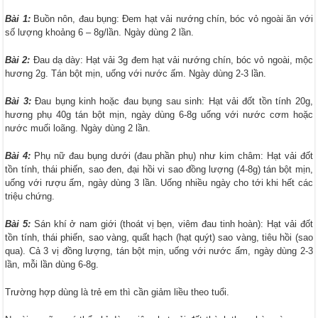
Bài 1:
Buồn nôn, đau bụng: Đem hạt vải nướng chín, bóc vỏ ngoài ăn với
số lượng khoảng 6 – 8g/lần. Ngày dùng 2 lần.
Bài 2:
Đau dạ dày: Hạt vải 3g đem hạt vải nướng chín, bóc vỏ ngoài, mộc
hương 2g. Tán bột mịn, uống với nước ấm. Ngày dùng 2-3 lần.
Bài 3:
Đau bụng kinh hoặc đau bụng sau sinh: Hạt vải đốt tồn tính 20g,
hương phụ 40g tán bột mịn, ngày dùng 6-8g uống với nước cơm hoặc
nước muối loãng. Ngày dùng 2 lần.
Bài 4:
Phụ nữ đau bụng dưới (đau phần phụ) như kim châm: Hạt vải đốt
tồn tính, thái phiến, sao đen, đại hồi vi sao đồng lượng (4-8g) tán bột mịn,
uống với rượu ấm, ngày dùng 3 lần. Uống nhiều ngày cho tới khi hết các
triệu chứng.
Bài 5:
Sán khí ở nam giới (thoát vị bẹn, viêm đau tinh hoàn): Hạt vải đốt
tồn tính, thái phiến, sao vàng, quất hạch (hạt quýt) sao vàng, tiêu hồi (sao
qua). Cả 3 vị đồng lượng, tán bột mịn, uống với nước ấm, ngày dùng 2-3
lần, mỗi lần dùng 6-8g.
Trường hợp dùng là trẻ em thì cần giảm liều theo tuổi.