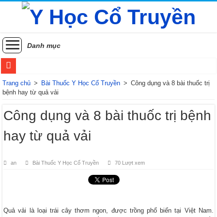
Danh mục
Sử dụng thuốc Đông y như thế nào để đạt hiệu quả điều trị tốt nhất?
Trang chủ
>
Bài Thuốc Y Học Cổ Truyền
>
Công dụng và 8 bài thuốc trị
bệnh hay từ quả vải
Các vị thuốc y học cổ truyền phòng và điều trị rối loạn tiền đình
Công dụng và 8 bài thuốc trị bệnh
Phương pháp điều trị Sốt xuất huyết theo Y học cổ truyền
hay từ quả vải
Các phương pháp điều trị zona thần kinh bằng Đông y
Khám phá những lợi ích sức khỏe của đằng sâm
an
Bài Thuốc Y Học Cổ Truyền
70 Lượt xem
Xuyên khung: Bí ẩn sức khỏe từ thảo dược phương đông
Hoài sơn (Sơn dược): Vị thuốc quý từ củ mài
Khám phá cây Đỗ trọng: Bí quyết cho xương khớp khỏe mạnh và thận khí dồi d
Quả vải là loại trái cây thơm ngon, được trồng phổ biến tại Việt Nam.