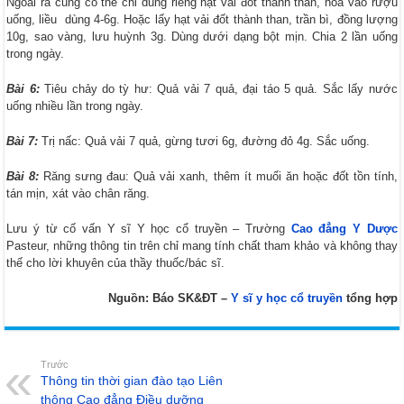
Ngoài ra cũng có thể chỉ dùng riêng hạt vải đốt thành than, hòa vào rượu
uống, liều dùng 4-6g. Hoặc lấy hạt vải đốt thành than, trần bì, đồng lượng
10g, sao vàng, lưu huỳnh 3g. Dùng dưới dạng bột mịn. Chia 2 lần uống
trong ngày.
Bài 6:
Tiêu chảy do tỳ hư: Quả vải 7 quả, đại táo 5 quả. Sắc lấy nước
uống nhiều lần trong ngày.
Bài 7:
Trị nấc: Quả vải 7 quả, gừng tươi 6g, đường đỏ 4g. Sắc uống.
Bài 8:
Răng sưng đau: Quả vải xanh, thêm ít muối ăn hoặc đốt tồn tính,
tán mịn, xát vào chân răng.
Lưu ý từ cố vấn Y sĩ Y học cổ truyền – Trường
Cao đẳng Y Dược
Pasteur, những thông tin trên chỉ mang tính chất tham khảo và không thay
thế cho lời khuyên của thầy thuốc/bác sĩ.
Nguồn: Báo SK&ĐT –
Y sĩ y học cổ truyền
tổng hợp
Trước
Thông tin thời gian đào tạo Liên
thông Cao đẳng Điều dưỡng