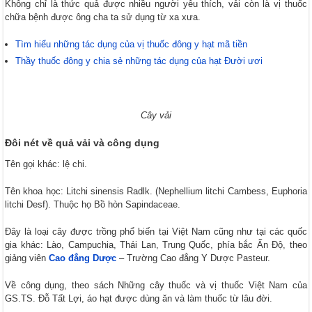
Đào nhân trong Đông y: Vị thuốc quý cho phụ nữ và nhiều công dụng khác
Không chỉ là thức quả được nhiều người yêu thích, vải còn là vị thuốc
chữa bệnh được ông cha ta sử dụng từ xa xưa.
Cát cánh: Hỗ trợ điều trị bệnh đường hô hấp và các vấn đề sức khỏe khác
Tìm hiểu những tác dụng của vị thuốc đông y hạt mã tiền
Thầy thuốc đông y chia sẻ những tác dụng của hạt Đười ươi
Cây vải
Đôi nét về quả vải và công dụng
Tên gọi khác: lệ chi.
Tên khoa học: Litchi sinensis Radlk. (Nephellium litchi Cambess, Euphoria
litchi Desf). Thuộc họ Bồ hòn Sapindaceae.
Đây là loại cây được trồng phổ biến tại Việt Nam cũng như tại các quốc
gia khác: Lào, Campuchia, Thái Lan, Trung Quốc, phía bắc Ấn Độ, theo
giảng viên
Cao đẳng Dược
– Trường Cao đẳng Y Dược Pasteur.
Về công dụng, theo sách Những cây thuốc và vị thuốc Việt Nam của
GS.TS. Đỗ Tất Lợi, áo hạt được dùng ăn và làm thuốc từ lâu đời.