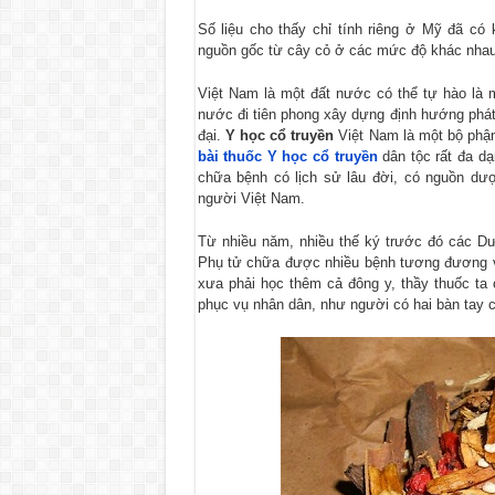
Số liệu cho thấy chỉ tính riêng ở Mỹ đã có
nguồn gốc từ cây cỏ ở các mức độ khác nhau,v
Việt Nam là một đất nước có thể tự hào là 
nước đi tiên phong xây dựng định hướng phát 
đại.
Y học cổ truyền
Việt Nam là một bộ phận
bài thuốc Y học cổ truyền
dân tộc rất đa d
chữa bệnh có lịch sử lâu đời, có nguồn dượ
người Việt Nam.
Từ nhiều năm, nhiều thế ký trước đó các D
Phụ tử chữa được nhiều bệnh tương đương với 
xưa phải học thêm cả đông y, thầy thuốc ta 
phục vụ nhân dân, như người có hai bàn tay cù