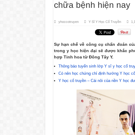
chữa bệnh hiện nay
yhoccotruyen
Y Sĩ Y Học Cổ Truyền
1,
Sự hạn chế về công cụ chẩn đoán của 
trong y học hiện đại sẽ được khắc p
hợp Tinh hoa từ Đông Tây Y.
Thông báo tuyển sinh lớp Y sĩ y học cổ t
Có nên học chứng chỉ định hướng Y học cổ
Y học cổ truyền – Cái nôi của nền Y học đ