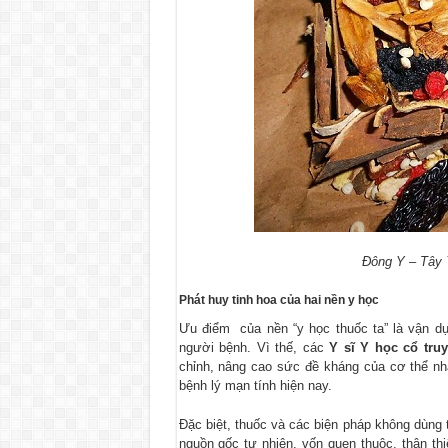
Đông Y – Tây Y
Phát huy tinh hoa của hai nền y học
Ưu điểm của nền “y học thuốc ta” là vận dụn
người bệnh. Vì thế, các
Y sĩ Y học cổ tru
chỉnh, nâng cao sức đề kháng của cơ thể nhằ
bệnh lý mạn tính hiện nay.
Đặc biệt, thuốc và các biện pháp không dùng
nguồn gốc tự nhiên, vốn quen thuộc, thân th