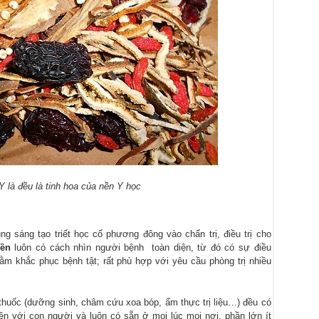
 là đều là tinh hoa của nền Y học
g sáng tạo triết học cổ phương đông vào chẩn trị, điều trị cho
yền
luôn có cách nhìn người bệnh toàn diện, từ đó có sự điều
m khắc phục bệnh tật; rất phù hợp với yêu cầu phòng trị nhiều
 thuốc (dưỡng sinh, châm cứu xoa bóp, ẩm thực trị liệu…) đều có
iện với con người và luôn có sẵn ở mọi lúc mọi nơi, phần lớn ít