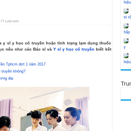
hiệu
trị r
177 Lượt xem
hấp
y sĩ y học cổ truyền hoặc tình trạng lạm dụng thuốc
y
hục nếu như các Bác sĩ và
Y sĩ y học cổ truyền
biết kết
hiệu
ruyền Tphcm đợt 1 năm 2017
 truyền không?
ương đại.
Tru