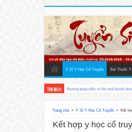
Y Sĩ Y Học Cổ Truyền
Bài Thuốc Y
Phương pháp điều trị Sốt xuất huyết the
Tin mới
Trang chủ
>
Y Sĩ Y Học Cổ Truyền
>
Kết hợ
Kết hợp y học cổ truy