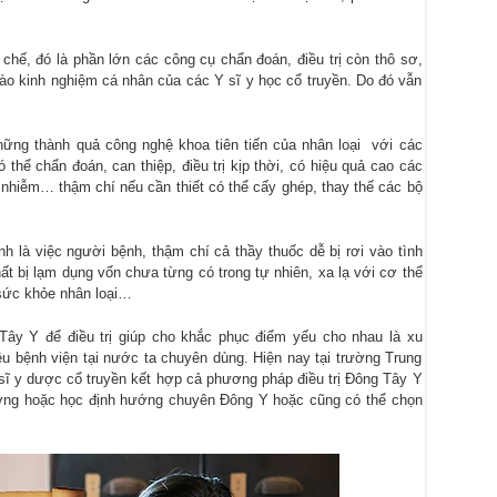
chế, đó là phần lớn các công cụ chẩn đoán, điều trị còn thô sơ,
ào kinh nghiệm cá nhân của các Y sĩ y học cổ truyền. Do đó vẫn
ững thành quả công nghệ khoa tiên tiến của nhân loại với các
 thể chẩn đoán, can thiệp, điều trị kịp thời, có hiệu quả cao các
n nhiễm… thậm chí nếu cần thiết có thể cấy ghép, thay thế các bộ
nh là việc người bệnh, thậm chí cả thầy thuốc dễ bị rơi vào tình
ất bị lạm dụng vốn chưa từng có trong tự nhiên, xa lạ với cơ thể
 sức khỏe nhân loại…
Tây Y để điều trị giúp cho khắc phục điểm yếu cho nhau là xu
ều bệnh viện tại nước ta chuyên dùng. Hiện nay tại trường Trung
sĩ y dược cổ truyền kết hợp cả phương pháp điều trị Đông Tây Y
ướng hoặc học định hướng chuyên Đông Y hoặc cũng có thể chọn