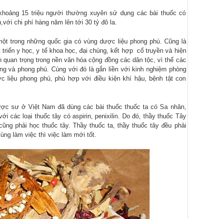
 khoảng 15 triệu người thường xuyên sử dụng các bài thuốc có
ới chi phí hàng năm lên tới 30 tỷ đô la.
một trong những quốc gia có vùng dược liệu phong phú. Cũng là
triển y học, y tế khoa học, đại chúng, kết hợp cổ truyền và hiện
 quan trọng trong nền văn hóa cộng đồng các dân tộc, vì thế các
ạng và phong phú. Cùng với đó là gắn liền với kinh nghiệm phòng
c liệu phong phú, phù hợp với điều kiện khí hậu, bệnh tật con
ược sư ở Việt Nam đã dùng các bài thuốc thuốc ta có Sa nhân,
các loại thuốc tây có aspirin, penixilin. Do đó, thầy thuốc Tây
cũng phải học thuốc tây. Thầy thuốc ta, thầy thuốc tây đều phải
ng làm việc thì việc làm mới tốt.