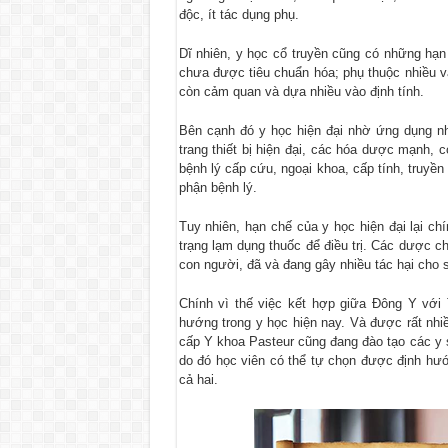
độc, ít tác dụng phụ.
Dĩ nhiên, y học cổ truyền cũng có những hạn 
chưa được tiêu chuẩn hóa; phụ thuộc nhiều v
còn cảm quan và dựa nhiều vào định tính.
Bên cạnh đó y học hiện đại nhờ ứng dụng nh
trang thiết bị hiện đại, các hóa dược mạnh, có
bệnh lý cấp cứu, ngoại khoa, cấp tính, truyề
phận bệnh lý.
Tuy nhiên, hạn chế của y học hiện đại lại chí
trạng lạm dụng thuốc để điều trị. Các dược ch
con người, đã và đang gây nhiều tác hại cho
Chính vì thế việc kết hợp giữa Đông Y với 
hướng trong y học hiện nay. Và được rất nhi
cấp Y khoa Pasteur cũng đang đào tạo các y 
do đó học viên có thể tự chọn được định h
cả hai.