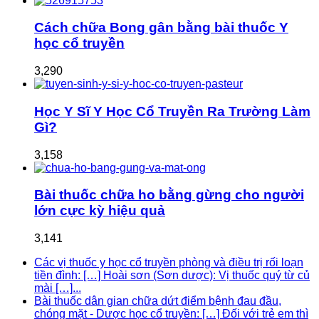
Cách chữa Bong gân bằng bài thuốc Y
học cổ truyền
3,290
Học Y Sĩ Y Học Cổ Truyền Ra Trường Làm
Gì?
3,158
Bài thuốc chữa ho bằng gừng cho người
lớn cực kỳ hiệu quả
3,141
Các vị thuốc y học cổ truyền phòng và điều trị rối loạn
tiền đình: […] Hoài sơn (Sơn dược): Vị thuốc quý từ củ
mài […]...
Bài thuốc dân gian chữa dứt điểm bệnh đau đầu,
chóng mặt - Dược học cổ truyền: […] Đối với trẻ em thì