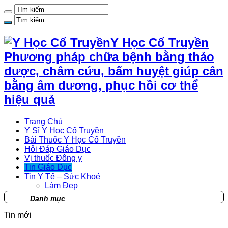
Y Học Cổ Truyền
Phương pháp chữa bệnh bằng thảo
dược, châm cứu, bấm huyệt giúp cân
bằng âm dương, phục hồi cơ thể
hiệu quả
Trang Chủ
Y Sĩ Y Học Cổ Truyền
Bài Thuốc Y Học Cổ Truyền
Hỏi Đáp Giáo Dục
Vị thuốc Đông y
Tin Giáo Dục
Tin Y Tế – Sức Khoẻ
Làm Đẹp
Danh mục
Tin mới