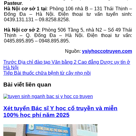
Pasteur
.
Hà Nội cơ sở 1 tại
: Phòng 106 nhà B – 131 Thái Thịnh –
Đống Đa – Hà Nội. Điện thoại tư vấn tuyển sinh:
0439.131.131 – 09.8258.8258.
Hà Nội cơ sở 2
: Phòng 506 Tầng 5, nhà N2 – Số 49 Thái
Thịnh – Q. Đống Đa – Hà Nội. Điện thoại tư vấn:
0485.895.895 – 0948.895.895.
Nguồn:
ysiyhoccotruyen.com
Trước
Địa chỉ đào tạo Văn bằng 2 Cao đẳng Dược uy tín ở
Hà Nội
Tiếp
Bài thuốc chữa bệnh từ cây nhọ nồi
Bài viết liên quan
Xét tuyển Bác sĩ Y học cổ truyền và miễn
100% học phí năm 2025