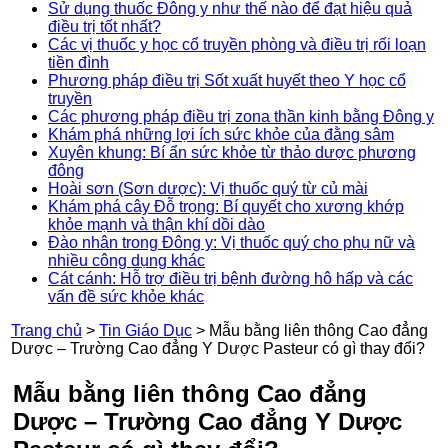
Sử dụng thuốc Đông y như thế nào để đạt hiệu quả
điều trị tốt nhất?
Các vị thuốc y học cổ truyền phòng và điều trị rối loạn
tiền đình
Phương pháp điều trị Sốt xuất huyết theo Y học cổ
truyền
Các phương pháp điều trị zona thần kinh bằng Đông y
Khám phá những lợi ích sức khỏe của đằng sâm
Xuyên khung: Bí ẩn sức khỏe từ thảo dược phương
đông
Hoài sơn (Sơn dược): Vị thuốc quý từ củ mài
Khám phá cây Đỗ trọng: Bí quyết cho xương khớp
khỏe mạnh và thận khí dồi dào
Đào nhân trong Đông y: Vị thuốc quý cho phụ nữ và
nhiều công dụng khác
Cát cánh: Hỗ trợ điều trị bệnh đường hô hấp và các
vấn đề sức khỏe khác
Trang chủ
>
Tin Giáo Dục
>
Mẫu bằng liên thông Cao đẳng
Dược – Trường Cao đẳng Y Dược Pasteur có gì thay đổi?
Mẫu bằng liên thông Cao đẳng
Dược – Trường Cao đẳng Y Dược