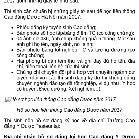
2017 gồm những giấy tờ như sau:
Thí sinh cần chuẩn bị những giấy tờ sau để học liên thông
Cao đẳng Dược Hà Nội năm 2017:
Phiếu đăng ký tuyển sinh Cao đẳng;
Bản photo sổ học tập/bảng điểm TC (có công chứng);
04 ảnh cỡ 4×6, ảnh chụp không quá 6 tháng. Mặt sau
ảnh ghi họ tên, ngày sinh, nơi sinh;
Bản photo bằng tốt nghiệp TC và tương đương (có
công chứng);
Hai phong bì dán tem thư và ghi đầy đủ họ tên, địa
chỉ, điện thoại liên hệ của thí sinh.
Chứng chỉ chuyển đổi phù hợp với chuyên ngành dự
tuyển (đối với các thí sinh đăng ký dự thi không đúng
chuyên ngành đào tạo đã tốt nghiệp, ví dụ như: Y học
cổ truyền, Điều dưỡng, Xét nghiệm…);
Hồ sơ học liên thông Cao đẳng Dược năm 2017
Thí sinh nộp hồ sơ đăng ký học về địa chỉ Trường Cao
đẳng Y Dược Pasteur tại:
Địa chỉ nhận hồ sơ đăng ký học Cao đẳng Y Dược