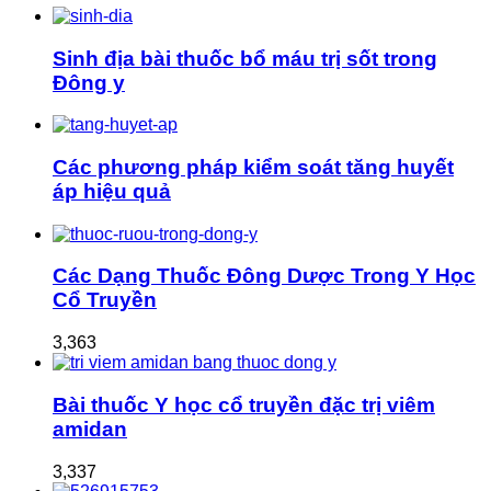
Sinh địa bài thuốc bổ máu trị sốt trong
Đông y
Các phương pháp kiểm soát tăng huyết
áp hiệu quả
Các Dạng Thuốc Đông Dược Trong Y Học
Cổ Truyền
3,363
Bài thuốc Y học cổ truyền đặc trị viêm
amidan
3,337