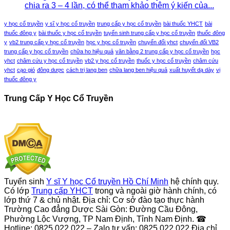
chia ra 3 – 4 lần, có thể tham khảo thêm ý kiến của...
y học cổ truyền
y sĩ y học cổ truyền
trung cấp y học cổ truyền
bài thuốc YHCT
bài
thuốc đông y
bài thuốc y học cổ truyền
tuyển sinh trung cấp y học cổ truyền
thuốc đông
y
vb2 trung cấp y học cổ truyền
học y học cổ truyền
chuyển đổi yhct
chuyển đổi VB2
trung cấp y học cổ truyền
chữa ho hiệu quả
văn bằng 2 trung cấp y học cổ truyền
học
yhct
châm cứu y học cổ truyền
vb2 y học cổ truyền
thuốc y học cổ truyền
châm cứu
yhct
cạo gió
đông dược
cách trị lang ben
chữa lang ben hiệu quả
xuất huyết dạ dày
vị
thuốc đông y
Trung Cấp Y Học Cổ Truyền
Tuyển sinh
Y sĩ Y học Cổ truyền Hồ Chí Minh
hệ chính quy.
Có lớp
Trung cấp YHCT
trong và ngoài giờ hành chính, có
lớp thứ 7 & chủ nhật. Địa chỉ: Cơ sở đào tạo thực hành
Trường Cao đẳng Dược Sài Gòn: Đường Cầu Đông,
Phường Lộc Vượng, TP Nam Định, Tỉnh Nam Định. ☎
Hotline: 0825.022.022 – Zalo tư vấn: 0825.022.022 Địa chỉ