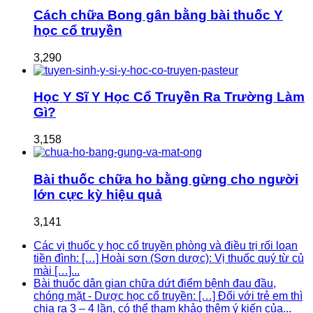
Cách chữa Bong gân bằng bài thuốc Y
học cổ truyền
3,290
Học Y Sĩ Y Học Cổ Truyền Ra Trường Làm
Gì?
3,158
Bài thuốc chữa ho bằng gừng cho người
lớn cực kỳ hiệu quả
3,141
Các vị thuốc y học cổ truyền phòng và điều trị rối loạn
tiền đình: […] Hoài sơn (Sơn dược): Vị thuốc quý từ củ
mài […]...
Bài thuốc dân gian chữa dứt điểm bệnh đau đầu,
chóng mặt - Dược học cổ truyền: […] Đối với trẻ em thì
chia ra 3 – 4 lần, có thể tham khảo thêm ý kiến của...