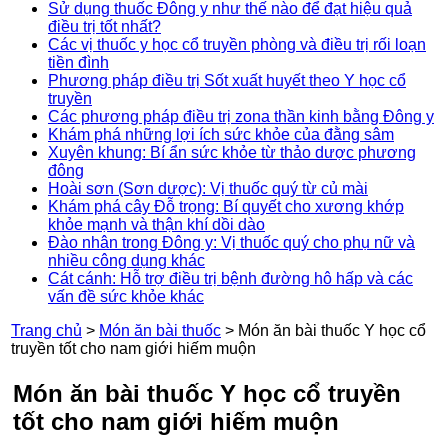
Sử dụng thuốc Đông y như thế nào để đạt hiệu quả
điều trị tốt nhất?
Các vị thuốc y học cổ truyền phòng và điều trị rối loạn
tiền đình
Phương pháp điều trị Sốt xuất huyết theo Y học cổ
truyền
Các phương pháp điều trị zona thần kinh bằng Đông y
Khám phá những lợi ích sức khỏe của đằng sâm
Xuyên khung: Bí ẩn sức khỏe từ thảo dược phương
đông
Hoài sơn (Sơn dược): Vị thuốc quý từ củ mài
Khám phá cây Đỗ trọng: Bí quyết cho xương khớp
khỏe mạnh và thận khí dồi dào
Đào nhân trong Đông y: Vị thuốc quý cho phụ nữ và
nhiều công dụng khác
Cát cánh: Hỗ trợ điều trị bệnh đường hô hấp và các
vấn đề sức khỏe khác
Trang chủ
>
Món ăn bài thuốc
>
Món ăn bài thuốc Y học cổ
truyền tốt cho nam giới hiếm muộn
Món ăn bài thuốc Y học cổ truyền
tốt cho nam giới hiếm muộn