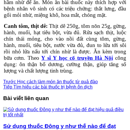
hầm nhừ để ăn. Món ăn bài thuốc này thích hợp với
bệnh nhân vô sinh có các triệu chứng: thắt lưng, đầu
gối mỏi nhừ, miệng khô, hoa mắt, chóng mặt.
Canh tôm, thịt dê:
Thịt dê 250g, tôm nõn 25g, gừng,
hành, muối, hạt tiêu bột, vừa đủ. Rửa sạch thịt, luộc
chín thái mỏng, cho vào nồi đất cùng tôm, gừng,
hành, muối, tiêu bột, nước vừa đủ, đun to lửa tới sôi
rồi nhỏ lửa nấu tới chín nhừ là được. Ăn kèm trong
bữa cơm. Theo
Y sĩ Y học cổ truyền Hà Nội
công
dụng: ôn thận bổ dương, cường thận, giúp tăng số
lượng và chất lượng tinh trùng.
Trước
Học cách làm món ăn thuốc từ quả đào
Tiếp
Tìm hiểu các bài thuốc trị bệnh ôn dịch
Bài viết liên quan
Sử dụng thuốc Đông y như thế nào để đạt