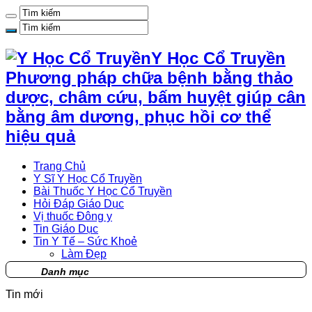
Y Học Cổ Truyền
Phương pháp chữa bệnh bằng thảo
dược, châm cứu, bấm huyệt giúp cân
bằng âm dương, phục hồi cơ thể
hiệu quả
Trang Chủ
Y Sĩ Y Học Cổ Truyền
Bài Thuốc Y Học Cổ Truyền
Hỏi Đáp Giáo Dục
Vị thuốc Đông y
Tin Giáo Dục
Tin Y Tế – Sức Khoẻ
Làm Đẹp
Danh mục
Tin mới