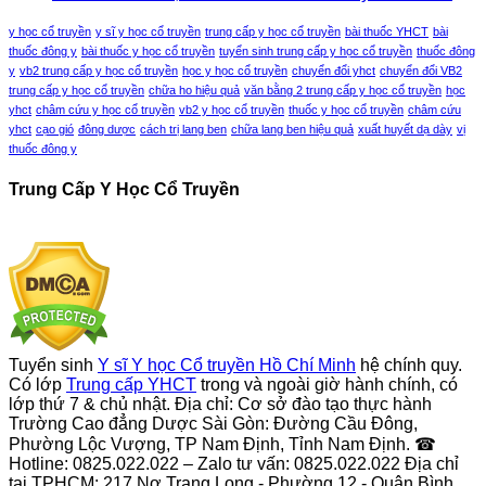
y học cổ truyền
y sĩ y học cổ truyền
trung cấp y học cổ truyền
bài thuốc YHCT
bài
thuốc đông y
bài thuốc y học cổ truyền
tuyển sinh trung cấp y học cổ truyền
thuốc đông
y
vb2 trung cấp y học cổ truyền
học y học cổ truyền
chuyển đổi yhct
chuyển đổi VB2
trung cấp y học cổ truyền
chữa ho hiệu quả
văn bằng 2 trung cấp y học cổ truyền
học
yhct
châm cứu y học cổ truyền
vb2 y học cổ truyền
thuốc y học cổ truyền
châm cứu
yhct
cạo gió
đông dược
cách trị lang ben
chữa lang ben hiệu quả
xuất huyết dạ dày
vị
thuốc đông y
Trung Cấp Y Học Cổ Truyền
Tuyển sinh
Y sĩ Y học Cổ truyền Hồ Chí Minh
hệ chính quy.
Có lớp
Trung cấp YHCT
trong và ngoài giờ hành chính, có
lớp thứ 7 & chủ nhật. Địa chỉ: Cơ sở đào tạo thực hành
Trường Cao đẳng Dược Sài Gòn: Đường Cầu Đông,
Phường Lộc Vượng, TP Nam Định, Tỉnh Nam Định. ☎
Hotline: 0825.022.022 – Zalo tư vấn: 0825.022.022 Địa chỉ
tại TPHCM: 217 Nơ Trang Long - Phường 12 - Quận Bình