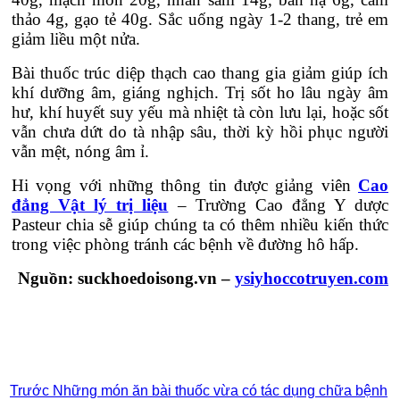
thảo 4g, gạo tẻ 40g. Sắc uống ngày 1-2 thang, trẻ em
giảm liều một nửa.
Bài thuốc trúc diệp thạch cao thang gia giảm giúp ích
khí dưỡng âm, giáng nghịch. Trị sốt ho lâu ngày âm
hư, khí huyết suy yếu mà nhiệt tà còn lưu lại, hoặc sốt
vẫn chưa dứt do tà nhập sâu, thời kỳ hồi phục người
vẫn mệt, nóng âm ỉ.
Hi vọng với những thông tin được giảng viên
Cao
đẳng Vật lý trị liệu
– Trường Cao đẳng Y dược
Pasteur chia sễ giúp chúng ta có thêm nhiều kiến thức
trong việc phòng tránh các bệnh về đường hô hấp.
Nguồn: suckhoedoisong.vn –
ysiyhoccotruyen.com
Bệnh viện thẩm mỹ Gangwhoo
Bệnh viện thẩm mỹ
Gangwhoo
Bệnh viện thẩm mỹ Gangwhoo
Bệnh viện thẩm
mỹ Gangwhoo
Bác sĩ Phùng Mạnh Cường
Bác sĩ Phùng
Mạnh Cường
Trước
Những món ăn bài thuốc vừa có tác dụng chữa bệnh