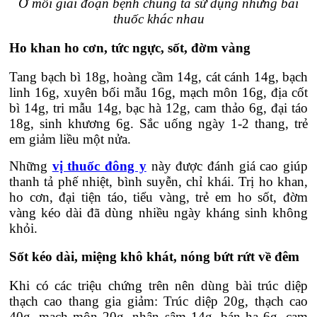
Ở mỗi giai đoạn bệnh chúng ta sử dụng những bài
thuốc khác nhau
Ho khan ho cơn, tức ngực, sốt, đờm vàng
Tang bạch bì 18g, hoàng cầm 14g, cát cánh 14g, bạch
linh 16g, xuyên bối mẫu 16g, mạch môn 16g, địa cốt
bì 14g, tri mẫu 14g, bạc hà 12g, cam thảo 6g, đại táo
18g, sinh khương 6g. Sắc uống ngày 1-2 thang, trẻ
em giảm liều một nửa.
Những
vị thuốc đông y
này được đánh giá cao giúp
thanh tả phế nhiệt, bình suyễn, chỉ khái. Trị ho khan,
ho cơn, đại tiện táo, tiểu vàng, trẻ em ho sốt, đờm
vàng kéo dài đã dùng nhiều ngày kháng sinh không
khỏi.
Sốt kéo dài, miệng khô khát, nóng bứt rứt về đêm
Khi có các triệu chứng trên nên dùng bài trúc diệp
thạch cao thang gia giảm: Trúc diệp 20g, thạch cao
40g, mạch môn 20g, nhân sâm 14g, bán hạ 6g, cam