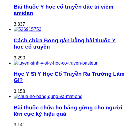
Bài thuốc Y học cổ truyền đặc trị viêm
amidan
3,337
Cách chữa Bong gân bằng bài thuốc Y
học cổ truyền
3,290
Học Y Sĩ Y Học Cổ Truyền Ra Trường Làm
Gì?
3,158
Bài thuốc chữa ho bằng gừng cho người
lớn cực kỳ hiệu quả
3,141