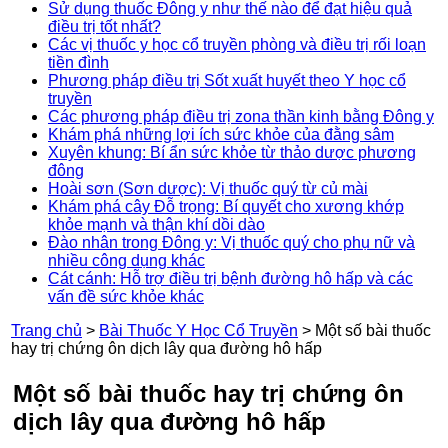
Sử dụng thuốc Đông y như thế nào để đạt hiệu quả
điều trị tốt nhất?
Các vị thuốc y học cổ truyền phòng và điều trị rối loạn
tiền đình
Phương pháp điều trị Sốt xuất huyết theo Y học cổ
truyền
Các phương pháp điều trị zona thần kinh bằng Đông y
Khám phá những lợi ích sức khỏe của đằng sâm
Xuyên khung: Bí ẩn sức khỏe từ thảo dược phương
đông
Hoài sơn (Sơn dược): Vị thuốc quý từ củ mài
Khám phá cây Đỗ trọng: Bí quyết cho xương khớp
khỏe mạnh và thận khí dồi dào
Đào nhân trong Đông y: Vị thuốc quý cho phụ nữ và
nhiều công dụng khác
Cát cánh: Hỗ trợ điều trị bệnh đường hô hấp và các
vấn đề sức khỏe khác
Trang chủ
>
Bài Thuốc Y Học Cổ Truyền
>
Một số bài thuốc
hay trị chứng ôn dịch lây qua đường hô hấp
Một số bài thuốc hay trị chứng ôn
dịch lây qua đường hô hấp