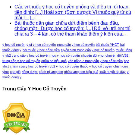
Các vị thuốc y học cổ truyền phòng và điều trị rối loạn
tiền đình: […] Hoài sơn (Sơn dược): Vị thuốc quý từ củ
mài […]...
Bài thuốc dân gian chữa dứt điểm bệnh đau đầu,
chóng mặt - Dược học cổ truyền: […] Đối với trẻ em thì
chia ra 3 – 4 lần, có thể tham khảo thêm ý kiến của...
y học cổ truyền
y sĩ y học cổ truyền
trung cấp y học cổ truyền
bài thuốc YHCT
bài
thuốc đông y
bài thuốc y học cổ truyền
tuyển sinh trung cấp y học cổ truyền
thuốc đông
y
vb2 trung cấp y học cổ truyền
học y học cổ truyền
chuyển đổi yhct
chuyển đổi VB2
trung cấp y học cổ truyền
chữa ho hiệu quả
văn bằng 2 trung cấp y học cổ truyền
học
yhct
châm cứu y học cổ truyền
vb2 y học cổ truyền
thuốc y học cổ truyền
châm cứu
yhct
cạo gió
đông dược
cách trị lang ben
chữa lang ben hiệu quả
xuất huyết dạ dày
vị
thuốc đông y
Trung Cấp Y Học Cổ Truyền