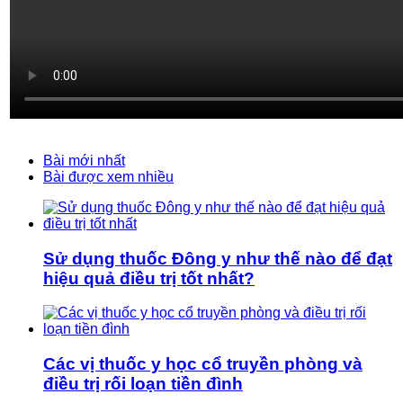
Bài mới nhất
Bài được xem nhiều
Sử dụng thuốc Đông y như thế nào để đạt
hiệu quả điều trị tốt nhất?
Các vị thuốc y học cổ truyền phòng và
điều trị rối loạn tiền đình