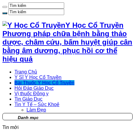
Y Học Cổ Truyền
Phương pháp chữa bệnh bằng thảo
dược, châm cứu, bấm huyệt giúp cân
bằng âm dương, phục hồi cơ thể
hiệu quả
Trang Chủ
Y Sĩ Y Học Cổ Truyền
Bài Thuốc Y Học Cổ Truyền
Hỏi Đáp Giáo Dục
Vị thuốc Đông y
Tin Giáo Dục
Tin Y Tế – Sức Khoẻ
Làm Đẹp
Danh mục
Tin mới