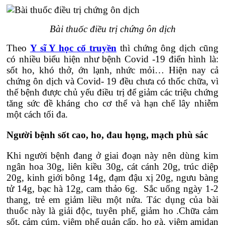
Bài thuốc điều trị chứng ôn dịch
Theo
Y sĩ Y học cổ truyền
thì chứng ông dịch cũng
có nhiều biểu hiện như bệnh Covid -19 điển hình là:
sốt ho, khó thở, ớn lạnh, nhức mỏi… Hiện nay cả
chứng ôn dịch và Covid- 19 đều chưa có thốc chữa, vì
thế bệnh được chủ yếu điều trị để giảm các triệu chứng
tăng sức đề kháng cho cơ thể và hạn chế lây nhiễm
một cách tối đa.
Người bệnh sốt cao, ho, đau họng, mạch phù sác
Khi người bệnh đang ở giai đoạn này nên dùng kim
ngân hoa 30g, liên kiều 30g, cát cánh 20g, trúc diệp
20g, kinh giới bông 14g, đạm đậu xị 20g, ngưu bàng
tử 14g, bạc hà 12g, cam thảo 6g. Sắc uống ngày 1-2
thang, trẻ em giảm liều một nửa. Tác dụng của bài
thuốc này là giải độc, tuyên phế, giảm ho .Chữa cảm
sốt, cảm cúm, viêm phế quản cấp, ho gà, viêm amidan