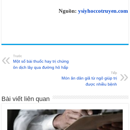
Nguồn:
ysiyhoccotruyen.com
Bệnh viện thẩm mỹ Gangwhoo
Bệnh viện thẩm mỹ Gangwhoo
Bệnh viện
thẩm mỹ Gangwhoo
Bệnh viện thẩm mỹ Gangwhoo
Bác sĩ Phùng Mạnh
Cường
Bác sĩ Phùng Mạnh Cường
Trước
Một số bài thuốc hay trị chứng
ôn dịch lây qua đường hô hấp
Tiếp
Món ăn dân giã từ ngô giúp trị
được nhiều bệnh
Bài viết liên quan