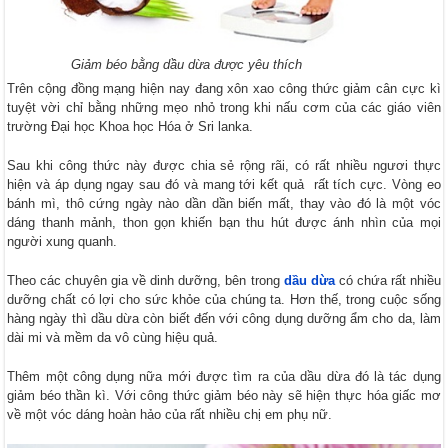
Giảm béo bằng dầu dừa được yêu thích
Trên cộng đồng mạng hiện nay đang xôn xao công thức giảm cân cực kì
tuyệt vời chỉ bằng những mẹo nhỏ trong khi nấu cơm của các giáo viên
trường Đại học Khoa học Hóa ở Sri lanka.
Sau khi công thức này được chia sẻ rộng rãi, có rất nhiều ngươi thực
hiện và áp dụng ngay sau đó và mang tới kết quả rất tích cực. Vòng eo
bánh mì, thô cứng ngày nào dần dần biến mất, thay vào đó là một vóc
dáng thanh mảnh, thon gọn khiến bạn thu hút được ánh nhìn của mọi
người xung quanh.
Theo các chuyên gia về dinh dưỡng, bên trong
dầu dừa
có chứa rất nhiều
dưỡng chất có lợi cho sức khỏe của chúng ta. Hơn thế, trong cuộc sống
hàng ngày thì dầu dừa còn biết đến với công dụng dưỡng ẩm cho da, làm
dài mi và mềm da vô cùng hiệu quả.
Thêm một công dụng nữa mới được tìm ra của dầu dừa đó là tác dụng
giảm béo thần kì. Với công thức giảm béo này sẽ hiện thực hóa giấc mơ
về một vóc dáng hoàn hảo của rất nhiều chị em phụ nữ.