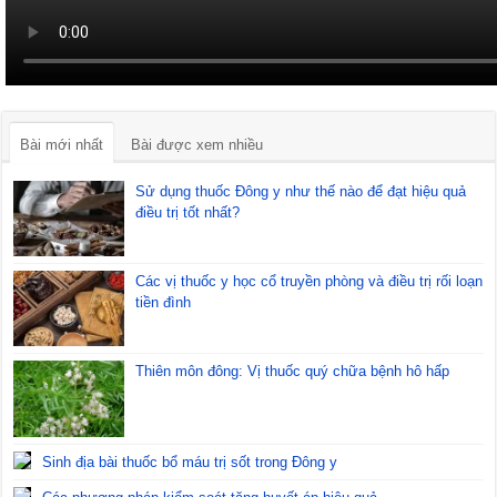
Bài mới nhất
Bài được xem nhiều
Sử dụng thuốc Đông y như thế nào để đạt hiệu quả
điều trị tốt nhất?
Các vị thuốc y học cổ truyền phòng và điều trị rối loạn
tiền đình
Thiên môn đông: Vị thuốc quý chữa bệnh hô hấp
Sinh địa bài thuốc bổ máu trị sốt trong Đông y