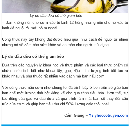
Lý do dầu dừa có thể giảm béo
– Bạn không nên cho cơm vào tủ lạnh 12 tiếng nhưng nên cho nó vào tủ
lạnh để nguội rồi mới bỏ ra ngoài.
Công thức này tuy không đạt được hiệu quả như cách để nguội tự nhiên
nhưng nó sẽ đảm bảo sức khỏe và an toàn cho người sử dụng.
Lý do dầu dừa có thể giảm béo
Dựa trên các nguyên lý khoa học về thực phẩm và các loại thực phẩm có
chứa nhiều tinh bột như khoai tây, gạo, đậu… thì lượng tinh bột tạo ra
khác nhau và phụ thuộc rất nhiều vào cách mà bạn nấu cơm.
Với công thức nấu cơm như chúng tôi đã trình bày ở bên trên sẽ giúp bạn
hạn chế một lượng tinh bột đáng kể cho quá trình tiêu hóa. Hơn thế, sự
tác động của gạo và dầu dừa và quá trình làm mát bạn sẽ thay đổi cấu
trúc của cơm và giúp bạn tiêu thụ chỉ 50% lượng calo thôi nhé!
Cẩm Giang –
Ysiyhoccotruyen.com