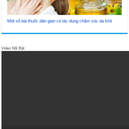
Một số bài thuốc dân gian có tác dụng chăm sóc da khô
Video Nổi Bật