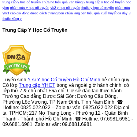
trung cấp y học cổ truyền
chữa ho hiệu quả
văn bằng 2 trung cấp y học cổ truyền
học
yhct
châm cứu y học cổ truyền
vb2 y học cổ truyền
thuốc y học cổ truyền
châm cứu
yhct
cạo gió
đông dược
cách trị lang ben
chữa lang ben hiệu quả
xuất huyết dạ dày
vị
thuốc đông y
Trung Cấp Y Học Cổ Truyền
Tuyển sinh
Y sĩ Y học Cổ truyền Hồ Chí Minh
hệ chính quy.
Có lớp
Trung cấp YHCT
trong và ngoài giờ hành chính, có
lớp thứ 7 & chủ nhật. Địa chỉ: Cơ sở đào tạo thực hành
Trường Cao đẳng Dược Sài Gòn: Đường Cầu Đông,
Phường Lộc Vượng, TP Nam Định, Tỉnh Nam Định. ☎
Hotline: 0825.022.022 – Zalo tư vấn: 0825.022.022 Địa chỉ
tại TPHCM: 217 Nơ Trang Long - Phường 12 - Quận Bình
Thạnh - Thành phố Hồ Chí Minh. ☎ Hotline: 07.6981.6981 -
09.6881.6981. Zalo tư vấn: 09.6881.6981