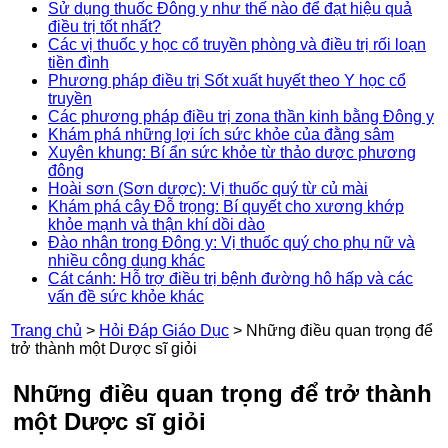
Sử dụng thuốc Đông y như thế nào để đạt hiệu quả
điều trị tốt nhất?
Các vị thuốc y học cổ truyền phòng và điều trị rối loạn
tiền đình
Phương pháp điều trị Sốt xuất huyết theo Y học cổ
truyền
Các phương pháp điều trị zona thần kinh bằng Đông y
Khám phá những lợi ích sức khỏe của đằng sâm
Xuyên khung: Bí ẩn sức khỏe từ thảo dược phương
đông
Hoài sơn (Sơn dược): Vị thuốc quý từ củ mài
Khám phá cây Đỗ trọng: Bí quyết cho xương khớp
khỏe mạnh và thận khí dồi dào
Đào nhân trong Đông y: Vị thuốc quý cho phụ nữ và
nhiều công dụng khác
Cát cánh: Hỗ trợ điều trị bệnh đường hô hấp và các
vấn đề sức khỏe khác
Trang chủ
>
Hỏi Đáp Giáo Dục
>
Những điều quan trọng để
trở thành một Dược sĩ giỏi
Những điều quan trọng để trở thành
một Dược sĩ giỏi