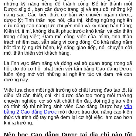
những kỹ năng riêng để thành công. Để trở thành một
Dược sĩ giỏi, bạn cần được trang bị và trau dồi những kỹ
năng sau: Các kiến thức cơ bản về chuyên ngành dược,
dược lý; Tinh thần học hỏi, cầu thị, không ngừng nghiên
cứu nâng cao năng lực chuyên môn và kỹ năng bán hàng;
Kiên trì, tỉ mỉ, không khuất phục trước khó khăn và cẩn thận
trong công việc; Đam mê công việc của mình, tinh thần
trách nhiệm cao, sẵn sàng vì cộng đồng; Có khả năng nắm
bắt tâm lý người bệnh, kỹ năng giao tiếp, nói chuyện cởi
mở, thân thiện với khách hàng.
Là lĩnh vực tiềm năng và đóng vai trò quan trọng trong xã
hội, do đó cơ hội phát triển với tấm bằng Cao đẳng Dược
luôn rộng mở với những ai nghiêm túc và đam mê con
đường này.
Việc lựa chọn một ngôi trường có chất lượng đào tạo tốt là
điều rất cần thiết, chỉ khi được đào tạo trong môi trường
chuyên nghiệp, cơ sở vật chất hiện đại, đội ngũ giáo viên
có trình độ thì những sinh viên Cao đẳng Dược hay
văn
bằng 2 Cao đẳng Dược
mới được trau dồi, nâng cao kiến
thức và trình độ tay nghề đem lại cơ hội việc làm cao hơn
khi ra trường.
Nên học Cao đẳng Dược tại địa chỉ nào tốt