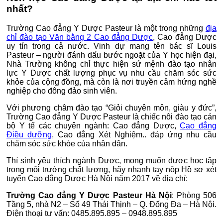
nhất?
Trường Cao đẳng Y Dược Pasteur là một trong những
địa
chỉ đào tạo Văn bằng 2 Cao đẳng Dược
, Cao đẳng Dược
uy tín trong cả nước. Vinh dự mang tên bác sĩ Louis
Pasteur – người đánh dấu bước ngoặt của Y học hiện đại,
Nhà Trường không chỉ thực hiện sứ mệnh đào tạo nhân
lực Y Dược chất lượng phục vụ nhu cầu chăm sóc sức
khỏe của cộng đồng, mà còn là nơi truyền cảm hứng nghề
nghiệp cho đông đảo sinh viên.
Với phương châm đào tạo “Giỏi chuyên môn, giàu y đức”,
Trường Cao đẳng Y Dược Pasteur là chiếc nôi đào tạo cán
bộ Y tế các chuyên ngành: Cao đẳng Dược,
Cao đẳng
Điều dưỡng
, Cao đẳng Xét Nghiệm.. đáp ứng nhu cầu
chăm sóc sức khỏe của nhân dân.
Thí sinh yêu thích ngành Dược, mong muốn được học tập
trong môi trường chất lượng, hãy nhanh tay nộp Hồ sơ xét
tuyển Cao đẳng Dược Hà Nội năm 2017 về địa chỉ:
Trường Cao đẳng Y Dược Pasteur Hà Nội
: Phòng 506
Tầng 5, nhà N2 – Số 49 Thái Thịnh – Q. Đống Đa – Hà Nội.
Điện thoại tư vấn: 0485.895.895 – 0948.895.895