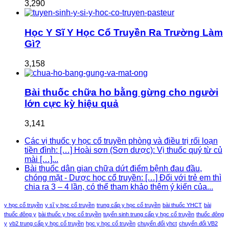
3,290
Học Y Sĩ Y Học Cổ Truyền Ra Trường Làm
Gì?
3,158
Bài thuốc chữa ho bằng gừng cho người
lớn cực kỳ hiệu quả
3,141
Các vị thuốc y học cổ truyền phòng và điều trị rối loạn
tiền đình: […] Hoài sơn (Sơn dược): Vị thuốc quý từ củ
mài […]...
Bài thuốc dân gian chữa dứt điểm bệnh đau đầu,
chóng mặt - Dược học cổ truyền: […] Đối với trẻ em thì
chia ra 3 – 4 lần, có thể tham khảo thêm ý kiến của...
y học cổ truyền
y sĩ y học cổ truyền
trung cấp y học cổ truyền
bài thuốc YHCT
bài
thuốc đông y
bài thuốc y học cổ truyền
tuyển sinh trung cấp y học cổ truyền
thuốc đông
y
vb2 trung cấp y học cổ truyền
học y học cổ truyền
chuyển đổi yhct
chuyển đổi VB2