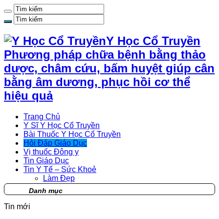
Y Học Cổ Truyền
Phương pháp chữa bệnh bằng thảo
dược, châm cứu, bấm huyệt giúp cân
bằng âm dương, phục hồi cơ thể
hiệu quả
Trang Chủ
Y Sĩ Y Học Cổ Truyền
Bài Thuốc Y Học Cổ Truyền
Hỏi Đáp Giáo Dục
Vị thuốc Đông y
Tin Giáo Dục
Tin Y Tế – Sức Khoẻ
Làm Đẹp
Danh mục
Tin mới