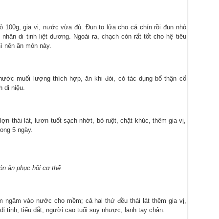
 100g, gia vị, nước vừa đủ. Đun to lửa cho cá chín rồi đun nhỏ
hân di tinh liệt dương. Ngoài ra, chạch còn rất tốt cho hệ tiêu
hì nên ăn món này.
ước muối lượng thích hợp, ăn khi đói, có tác dụng bổ thận cố
 di niệu.
ợn thái lát, lươn tuốt sạch nhớt, bỏ ruột, chặt khúc, thêm gia vị,
rong 5 ngày.
́n ăn phục hồi cơ thể
m ngâm vào nước cho mềm; cả hai thứ đều thái lát thêm gia vị,
i tinh, tiểu dắt, người cao tuổi suy nhược, lạnh tay chân.