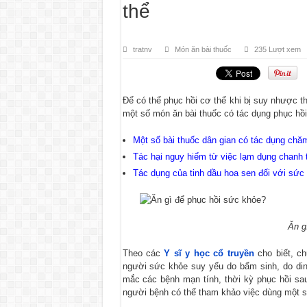
thể
tratnv
Món ăn bài thuốc
235 Lượt xem
Để có thể phục hồi cơ thể khi bị suy nhược thi
một số món ăn bài thuốc có tác dụng phục hồ
Một số bài thuốc dân gian có tác dụng ch
Tác hại nguy hiểm từ việc lạm dụng chanh 
Tác dụng của tinh dầu hoa sen đối với sức
Ăn gi
Theo các
Y sĩ y học cổ truyền
cho biết, 
người sức khỏe suy yếu do bẩm sinh, do di
mắc các bệnh mạn tính, thời kỳ phục hồi sau kh
người bệnh có thể tham khảo việc dùng một s