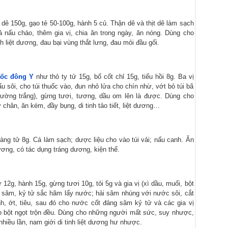
t dê 150g, gạo tẻ 50-100g, hành 5 củ. Thận dê và thịt dê làm sạch
 cả nấu cháo, thêm gia vị, chia ăn trong ngày, ăn nóng. Dùng cho
h liệt dương, đau bại vùng thắt lưng, đau mỏi đầu gối.
uốc đông Y
như thỏ ty tử 15g, bổ cốt chỉ 15g, tiểu hồi 8g. Ba vị
ấu sôi, cho túi thuốc vào, đun nhỏ lửa cho chín nhừ, vớt bỏ túi bã
đường trắng), gừng tươi, tương, dầu om lên là được. Dùng cho
chân, ăn kém, đầy bụng, di tinh tảo tiết, liệt dương…
àng tử 8g. Cá làm sạch; dược liệu cho vào túi vải; nấu canh. Ăn
ơng, có tác dụng tráng dương, kiện thể.
2g, hành 15g, gừng tươi 10g, tỏi 5g và gia vị (xì dầu, muối, bột
ng sâm, kỷ tử sắc hãm lấy nước; hải sâm nhúng với nước sôi, cắt
nh, ớt, tiêu, sau đó cho nước cốt đảng sâm kỷ tử và các gia vị
 bột ngọt trộn đều. Dùng cho những người mất sức, suy nhược,
nhiều lần, nam giới di tinh liệt dương hư nhược.