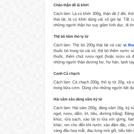
Cháo thận dê lá khởi
Cách làm: Lá củ khởi 300g, thận dê 2 đôi, thị
thái lát, lá củ khởi dùng vải xô gói lại. Tất
những người thận hư suy giảm tính dục, di tin
Thịt bò hầm thỏ ty tử
Cách làm: Thịt bò 200g thái lát và các
vị th
thuốc bỏ trong túi vải xô; thịt bò thêm nước n
thuốc, thêm chút rượu ngọt (hoặc rượu và 
những người thận dương hư, hư hàn, lạnh tay 
Canh Cá chạch
Cách làm: Cá chạch 200g, thỏ ty tử 20g, xà s
trong bữa cơm. Dùng cho những người liệt dư
Hải sâm xào đảng sâm kỷ tử
Cách làm: Hải sâm 200g, đảng sâm 16g, kỷ tử 1
ngọt, rượu, dấm, ớt, tiêu, đường trắng). Đả
khúc, rửa sạch; xào tái to lửa với gừng, hà
khác; om cho đến khi nước xào đậm đặc, cho
váng đầu hoa mắt, đau lưng mỏi gối, tiểu tiện 