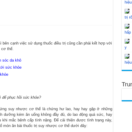
hiệu
trị r
hấp
̀ bên cạnh việc sử dụng thuốc điều trị cũng cần phải kết hợp với
y
i cơ thể.
ăm sóc da khô
hiệu
tới sức khỏe
 khỏe
Tru
̀ để phục hồi sức khỏe?
chứng suy nhược cơ thể là chứng hư lao, hay hay gặp ở những
nh dưỡng kém ăn uống không đầy đủ, do lao động quá sức, hay
i mắc bệnh cấp tính nặng. Để cải thiện được tình trạng này,
ố món ăn bài thuốc trị suy nhược cơ thể dưới đây: