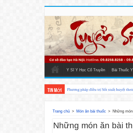
Y Sĩ Y Học Cổ Truyền
Bài Thuốc Y
Phương pháp điều trị Sốt xuất huyết the
Tin mới
Trang chủ
>
Món ăn bài thuốc
>
Những món ă
Những món ăn bài thu