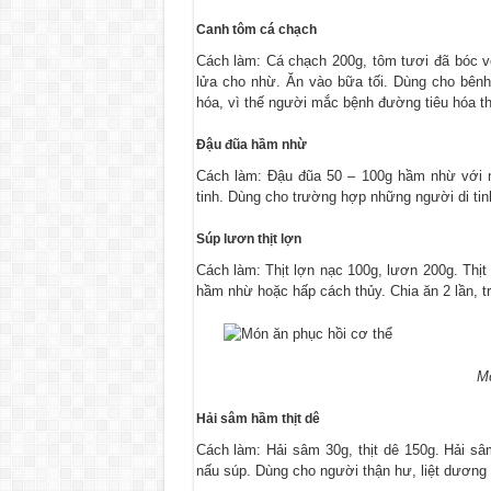
Canh tôm cá chạch
Cách làm: Cá chạch 200g, tôm tươi đã bóc vỏ
lửa cho nhừ. Ăn vào bữa tối. Dùng cho bênh n
hóa, vì thế người mắc bệnh đường tiêu hóa t
Đậu đũa hầm nhừ
Cách làm: Đậu đũa 50 – 100g hầm nhừ với n
tinh. Dùng cho trường hợp những người di tinh
Súp lươn thịt lợn
Cách làm: Thịt lợn nạc 100g, lươn 200g. Thịt l
hầm nhừ hoặc hấp cách thủy. Chia ăn 2 lần, t
Mo
Hải sâm hầm thịt dê
Cách làm: Hải sâm 30g, thịt dê 150g. Hải sâ
nấu súp. Dùng cho người thận hư, liệt dương d