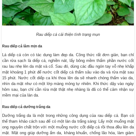
Rau diếp cá cải thiện tình trạng mụn
Rau diếp cá làm mịn da
Lá diếp cá còn có tác dụng làm đẹp da. Công thức rất đơn giản, bạn chỉ
cần rửa sạch là diếp cá, nghiền nát, lấy bông mềm thấm phần nước cốt
rau lau nhẹ lên da mặt và cổ. Sau đó, dùng các đầu ngón tay vỗ nhẹ khắp
mặt khoảng 1 phút để nước cốt diếp cá thấm sâu vào da và rửa mặt sau
15 phút. Nước cốt diếp ca khi thoa lên da sẽ nhanh chóng thấm vào da,
nhìn da mặt như có một lớp màng mỏng tự nhiên. Khi thức dậy vào ngày
hôm sau, bạn chỉ cần rửa mặt thật nhẹ nhàng là đã có thể cảm nhận sự
mềm mại của làn da.
Rau diếp cá dưỡng trắng da
Dưỡng trắng da là một trong những công dụng của rau diếp cá. Bạn có
thể tham khảo cách sau để có một làn da trắng sáng: Lấy một muỗng mật
ong nguyên chất trộn với một muỗng nước cốt diếp cá rồi thoa đều lên da
mặt. Mật ong giúp dưỡng ẩm da, kháng khuẩn, chống lão hóa, làm giảm