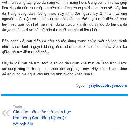
vết mụn sưng tấy, giúp da sáng và mịn màng hơn. Cùng với tinh chất giúp
làm đẹp da của rau diếp cá nên khi dùng chung với nhau bạn sẽ thấy làn
da trắng sáng dần. Công thức này khá đơn giản: lấy 1 thìa mật ong
nguyên chất trộn với 1 thìa nước cốt diếp cá. Để mặt nạ lá diếp cá phát
huy hiệu quả tốt nhất, bạn nên dùng trước khi đi ngủ vì lúc đó làn da đã
được nghỉ ngơi và có thể hấp thụ dưỡng chất nhiều nhất.
Bên cạnh đó, rau diếp cá còn có tác dụng trong chữa một số loại bệnh
như: chữa kinh nguyệt không đều, chữa sốt ở trẻ nhỏ, chữa viêm tai
giữa, hỗ trợ điều trị sỏi thận.
Đây là loại rau dễ tìm, một vị thuốc dân gian khá mát và lành tính được
sử dụng rộng rãi trong sức khỏe làm đẹp hiện nay. Hãy cùng tham khảo
để áp dụng hiệu quả vào những tình huống khác nhau.
Nguồn:
ysiyhoccotruyen.com
Trước
Giải đáp thắc mắc thời gian học
liên thông Cao đẳng Kỹ thuật
xét nghiệm