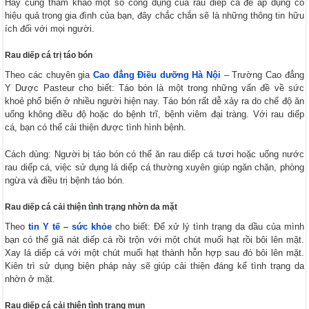
Hãy cùng tham khảo một số công dụng của rau diếp cá để áp dụng có
hiệu quả trong gia đình của bạn, đây chắc chắn sẽ là những thông tin hữu
ích đối với mọi người.
Rau diếp cá trị táo bón
Theo các chuyên gia
Cao đẳng Điều dưỡng Hà Nội
– Trường Cao đẳng
Y Dược Pasteur cho biết: Táo bón là một trong những vấn đề về sức
khoẻ phổ biến ở nhiều người hiện nay. Táo bón rất dễ xảy ra do chế độ ăn
uống không điều độ hoặc do bệnh trĩ, bệnh viêm đại tràng. Với rau diếp
cá, bạn có thể cải thiện được tình hình bệnh.
Cách dùng: Người bị táo bón có thể ăn rau diếp cá tươi hoặc uống nước
rau diếp cá, việc sử dụng lá diếp cá thường xuyên giúp ngăn chặn, phòng
ngừa và điều trị bệnh táo bón.
Rau diếp cá cải thiện tình trạng nhờn da mặt
Theo
tin Y tế – sức khỏe
cho biết: Để xử lý tình trạng da dầu của mình
bạn có thể giã nát diếp cá rồi trộn với một chút muối hạt rồi bôi lên mặt.
Xay lá diếp cá với một chút muối hạt thành hỗn hợp sau đó bôi lên mặt.
Kiên trì sử dụng biện pháp này sẽ giúp cải thiện đáng kể tình trạng da
nhờn ở mặt.
Rau diếp cá cải thiện tình trạng mụn