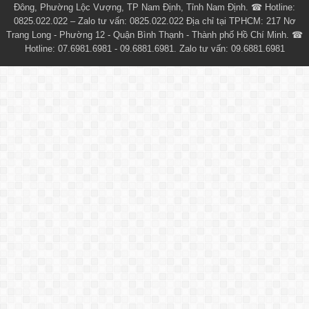
Đông, Phường Lộc Vượng, TP Nam Định, Tỉnh Nam Định. ☎ Hotline:
0825.022.022 – Zalo tư vấn: 0825.022.022 Địa chỉ tại TPHCM: 217 Nơ
Trang Long - Phường 12 - Quận Bình Thạnh - Thành phố Hồ Chí Minh. ☎
Hotline: 07.6981.6981 - 09.6881.6981. Zalo tư vấn: 09.6881.6981