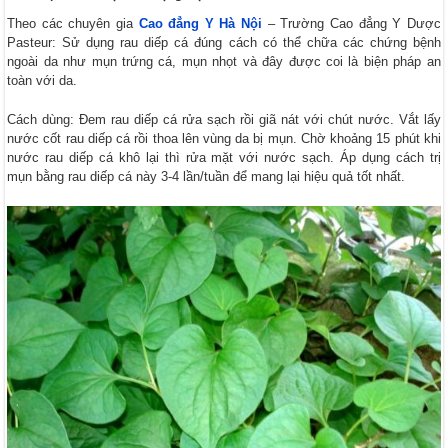
Theo các chuyên gia
Cao đẳng Y Hà Nội
– Trường Cao đẳng Y Dược
Pasteur: Sử dụng rau diếp cá đúng cách có thể chữa các chứng bệnh
ngoài da như mụn trứng cá, mụn nhọt và đây được coi là biện pháp an
toàn với da.
Cách dùng: Đem rau diếp cá rửa sạch rồi giã nát với chút nước. Vắt lấy
nước cốt rau diếp cá rồi thoa lên vùng da bị mụn. Chờ khoảng 15 phút khi
nước rau diếp cá khô lại thì rửa mặt với nước sạch. Áp dụng cách trị
mụn bằng rau diếp cá này 3-4 lần/tuần để mang lại hiệu quả tốt nhất.