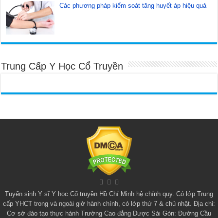
Các phương pháp kiểm soát tăng huyết áp hiệu quả
Trung Cấp Y Học Cổ Truyền
Tuyển sinh
Y sĩ Y học Cổ truyền Hồ Chí Minh
hệ chính quy. Có lớp
Trung
cấp YHCT
trong và ngoài giờ hành chính, có lớp thứ 7 & chủ nhật. Địa chỉ:
Cơ sở đào tạo thực hành Trường Cao đẳng Dược Sài Gòn: Đường Cầu