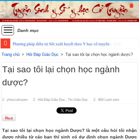
Danh mục
Phương pháp điều trị Sốt xuất huyết theo Y học cổ truyền
Trang chủ
>
Hỏi Đáp Giáo Dục
>
Tại sao tôi lại chọn học ngành dược?
Tại sao tôi lại chọn học ngành
dược?
yhoccotruyen
Hỏi Đáp Giáo Dục
,
Tin Giáo Dục
860 Lượt xem
Tại sao tôi lại chọn học ngành Dược? là một câu hỏi tôi nhận
được nhiều từ các bạn thí sinh có dự định chọn ngành Dược