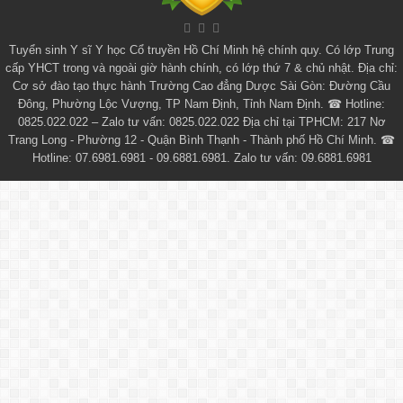
Tuyển sinh
Y sĩ Y học Cổ truyền Hồ Chí Minh
hệ chính quy. Có lớp
Trung
cấp YHCT
trong và ngoài giờ hành chính, có lớp thứ 7 & chủ nhật. Địa chỉ:
Cơ sở đào tạo thực hành Trường Cao đẳng Dược Sài Gòn: Đường Cầu
Đông, Phường Lộc Vượng, TP Nam Định, Tỉnh Nam Định. ☎ Hotline:
0825.022.022 – Zalo tư vấn: 0825.022.022 Địa chỉ tại TPHCM: 217 Nơ
Trang Long - Phường 12 - Quận Bình Thạnh - Thành phố Hồ Chí Minh. ☎
Hotline: 07.6981.6981 - 09.6881.6981. Zalo tư vấn: 09.6881.6981