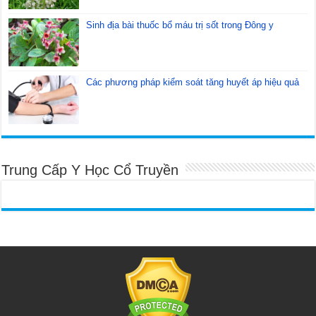
Sinh địa bài thuốc bổ máu trị sốt trong Đông y
Các phương pháp kiểm soát tăng huyết áp hiệu quả
Trung Cấp Y Học Cổ Truyền