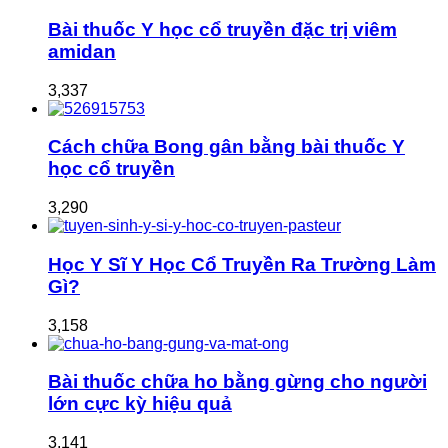
Bài thuốc Y học cổ truyền đặc trị viêm
amidan
3,337
Cách chữa Bong gân bằng bài thuốc Y
học cổ truyền
3,290
Học Y Sĩ Y Học Cổ Truyền Ra Trường Làm
Gì?
3,158
Bài thuốc chữa ho bằng gừng cho người
lớn cực kỳ hiệu quả
3,141