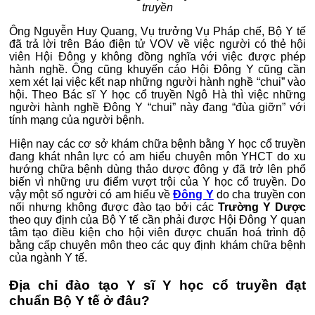
truyền
Ông Nguyễn Huy Quang, Vụ trưởng Vụ Pháp chế, Bộ Y tế
đã trả lời trên Báo điện tử VOV về việc người có thẻ hội
viên Hội Đông y không đồng nghĩa với việc được phép
hành nghề. Ông cũng khuyến cáo Hội Đông Y cũng cần
xem xét lại việc kết nạp những người hành nghề “chui” vào
hội. Theo Bác sĩ Y học cổ truyền Ngô Hà thì việc những
người hành nghề Đông Y “chui” này đang “đùa giỡn” với
tính mạng của người bệnh.
Hiện nay các cơ sở khám chữa bệnh bằng Y học cổ truyền
đang khát nhân lực có am hiểu chuyên môn YHCT do xu
hướng chữa bệnh dùng thảo dược đông y đã trở lên phổ
biến vì những ưu điểm vượt trội của Y học cổ truyền. Do
vậy một số người có am hiểu về
Đông Y
do cha truyền con
nối nhưng không được đào tạo bởi các
Trường Y Dược
theo quy định của Bộ Y tế cần phải được Hội Đông Y quan
tâm tạo điều kiện cho hội viên được chuẩn hoá trình độ
bằng cấp chuyên môn theo các quy định khám chữa bệnh
của ngành Y tế.
Địa chỉ đào tạo Y sĩ Y học cổ truyền đạt
chuẩn Bộ Y tế ở đâu?