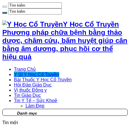
Y Học Cổ Truyền
Phương pháp chữa bệnh bằng thảo
dược, châm cứu, bấm huyệt giúp cân
bằng âm dương, phục hồi cơ thể
hiệu quả
Trang Chủ
Y Sĩ Y Học Cổ Truyền
Bài Thuốc Y Học Cổ Truyền
Hỏi Đáp Giáo Dục
Vị thuốc Đông y
Tin Giáo Dục
Tin Y Tế – Sức Khoẻ
Làm Đẹp
Danh mục
Tin mới