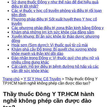
Sử dụng thuốc Đông y như thế nào để đạt hiệu quả
điều trị tốt nhất?
Các vị thuốc y học cổ truyền phòng và điều trị rối loạn
tiền đình
Phương pháp điều trị Sốt xuất huyết theo Y học cổ
truyền
Các phương pháp điều trị zona thần kinh bằng Đông y
Khám phá những lợi ích sức khỏe của đằng sâm
Xuyên khung: Bí ẩn sức khỏe từ thảo dược phương
đông
Hoài sơn (Sơn dược): Vị thuốc quý từ củ mài
Khám phá cây Đỗ trọng: Bí quyết cho xương khớp
khỏe mạnh và thận khí dồi dào
Đào nhân trong Đông y: Vị thuốc quý cho phụ nữ và
nhiều công dụng khác
Cát cánh: Hỗ trợ điều trị bệnh đường hô hấp và các
vấn đề sức khỏe khác
Trang chủ
>
Y Sĩ Y Học Cổ Truyền
>
Thầy thuốc Đông Y
TP.HCM hành nghề không phép cần được đào tạo?
Thầy thuốc Đông Y TP.HCM hành
nghề không phép cần được đào