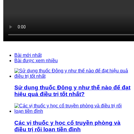
Bài mới nhất
Bài được xem nhiều
Sử dụng thuốc Đông y như thế nào để đạt
hiệu quả điều trị tốt nhất?
Các vị thuốc y học cổ truyền phòng và
điều trị rối loạn tiền đình