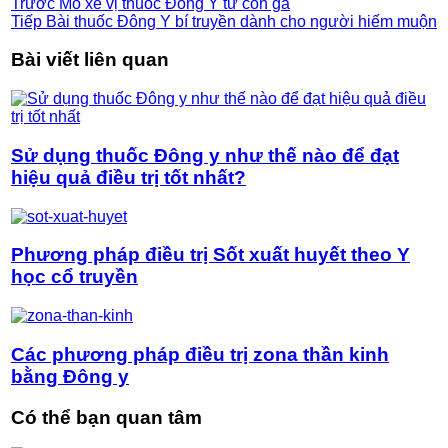
Trước
Mổ xẻ vị thuốc Đông Y từ con gà
Tiếp
Bài thuốc Đông Y bí truyền dành cho người hiếm muộn
Bài viết liên quan
Sử dụng thuốc Đông y như thế nào để đạt
hiệu quả điều trị tốt nhất?
Phương pháp điều trị Sốt xuất huyết theo Y
học cổ truyền
Các phương pháp điều trị zona thần kinh
bằng Đông y
Có thể bạn quan tâm