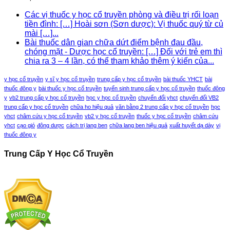
Các vị thuốc y học cổ truyền phòng và điều trị rối loạn
tiền đình: […] Hoài sơn (Sơn dược): Vị thuốc quý từ củ
mài […]...
Bài thuốc dân gian chữa dứt điểm bệnh đau đầu,
chóng mặt - Dược học cổ truyền: […] Đối với trẻ em thì
chia ra 3 – 4 lần, có thể tham khảo thêm ý kiến của...
y học cổ truyền
y sĩ y học cổ truyền
trung cấp y học cổ truyền
bài thuốc YHCT
bài
thuốc đông y
bài thuốc y học cổ truyền
tuyển sinh trung cấp y học cổ truyền
thuốc đông
y
vb2 trung cấp y học cổ truyền
học y học cổ truyền
chuyển đổi yhct
chuyển đổi VB2
trung cấp y học cổ truyền
chữa ho hiệu quả
văn bằng 2 trung cấp y học cổ truyền
học
yhct
châm cứu y học cổ truyền
vb2 y học cổ truyền
thuốc y học cổ truyền
châm cứu
yhct
cạo gió
đông dược
cách trị lang ben
chữa lang ben hiệu quả
xuất huyết dạ dày
vị
thuốc đông y
Trung Cấp Y Học Cổ Truyền