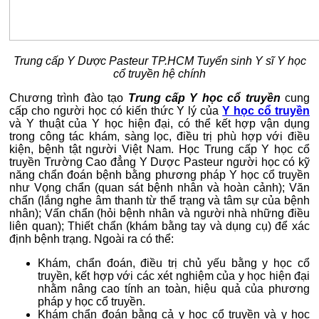
Trung cấp Y Dược Pasteur TP.HCM Tuyển sinh Y sĩ Y học
cổ truyền hệ chính
Chương trình đào tạo
Trung cấp Y học cổ truyền
cung
cấp cho người học có kiến thức Y lý của
Y học cổ truyền
và Y thuật của Y học hiện đại, có thể kết hợp vận dụng
trong công tác khám, sàng lọc, điều trị phù hợp với điều
kiện, bệnh tật người Việt Nam. Học Trung cấp Y học cổ
truyền Trường Cao đẳng Y Dược Pasteur người học có kỹ
năng chẩn đoán bệnh bằng phương pháp Y học cổ truyền
như Vọng chẩn (quan sát bệnh nhân và hoàn cảnh); Văn
chẩn (lắng nghe âm thanh từ thể trạng và tâm sự của bệnh
nhân); Vấn chẩn (hỏi bệnh nhân và người nhà những điều
liên quan); Thiết chẩn (khám bằng tay và dụng cụ) để xác
định bệnh trạng. Ngoài ra có thể:
Khám, chẩn đoán, điều trị chủ yếu bằng y học cổ
truyền, kết hợp với các xét nghiệm của y học hiện đại
nhằm nâng cao tính an toàn, hiệu quả của phương
pháp y học cổ truyền.
Khám chẩn đoán bằng cả y học cổ truyền và y học