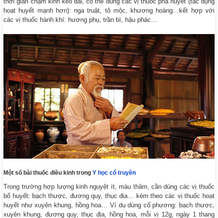
thời gian chậm kinh kéo dài, có thể dùng các vị thuốc phá huyết (tác dụng
hoạt huyết mạnh hơn): nga truật, tô mộc, khương hoàng…kết hợp với
các vị thuốc hành khí: hương phụ, trần bì, hậu phác…
Một số bài thuốc điều kinh trong
Y học cổ truyền
Trong trường hợp lượng kinh nguyệt ít, máu thâm, cần dùng các vị thuốc
bổ huyết: bạch thược, đương quy, thục địa… kèm theo các vị thuốc hoạt
huyết như xuyên khung, hồng hoa… Ví dụ dùng cổ phương: bạch thược,
xuyên khung, đương quy, thục địa, hồng hoa, mỗi vị 12g, ngày 1 thang