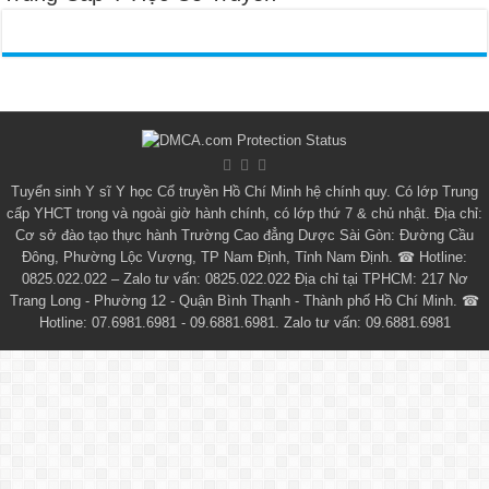
Tuyển sinh
Y sĩ Y học Cổ truyền Hồ Chí Minh
hệ chính quy. Có lớp
Trung
cấp YHCT
trong và ngoài giờ hành chính, có lớp thứ 7 & chủ nhật. Địa chỉ:
Cơ sở đào tạo thực hành Trường Cao đẳng Dược Sài Gòn: Đường Cầu
Đông, Phường Lộc Vượng, TP Nam Định, Tỉnh Nam Định. ☎ Hotline:
0825.022.022 – Zalo tư vấn: 0825.022.022 Địa chỉ tại TPHCM: 217 Nơ
Trang Long - Phường 12 - Quận Bình Thạnh - Thành phố Hồ Chí Minh. ☎
Hotline: 07.6981.6981 - 09.6881.6981. Zalo tư vấn: 09.6881.6981