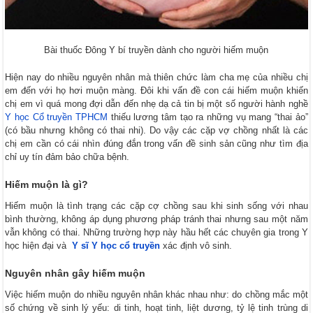
Bài thuốc Đông Y bí truyền dành cho người hiếm muộn
Hiện nay do nhiều nguyên nhân mà thiên chức làm cha mẹ của nhiều chị
em đến với họ hơi muộn màng. Đôi khi vấn đề con cái hiếm muộn khiến
chị em vì quá mong đợi dẫn đến nhẹ dạ cả tin bị một số người hành nghề
Y học Cổ truyền TPHCM
thiếu lương tâm tạo ra những vụ mang “thai ảo”
(có bầu nhưng không có thai nhi). Do vậy các cặp vợ chồng nhất là các
chị em cần có cái nhìn đúng đắn trong vấn đề sinh sản cũng như tìm địa
chỉ uy tín đảm bảo chữa bệnh.
Hiếm muộn là gì?
Hiếm muộn là tình trạng các cặp cợ chồng sau khi sinh sống với nhau
bình thường, không áp dụng phương pháp tránh thai nhưng sau một năm
vẫn không có thai. Những trường hợp này hầu hết các chuyên gia trong Y
học hiện đại và
Y sĩ Y học cổ truyền
xác định vô sinh.
Nguyên nhân gây hiếm muộn
Việc hiếm muộn do nhiều nguyên nhân khác nhau như: do chồng mắc một
số chứng về sinh lý yếu: di tinh, hoạt tinh, liệt dương, tỷ lệ tinh trùng di