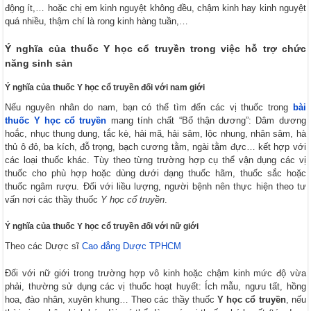
động ít,… hoặc chị em kinh nguyệt không đều, chậm kinh hay kinh nguyệt
quá nhiều, thậm chí là rong kinh hàng tuần,…
Ý nghĩa của thuốc Y học cổ truyền trong việc hỗ trợ chức
năng sinh sản
Ý nghĩa của thuốc Y học cổ truyền đối với nam giới
Nếu nguyên nhân do nam, bạn có thể tìm đến các vị thuốc trong
bài
thuốc Y học cổ truyền
mang tính chất “Bổ thận dương”: Dâm dương
hoắc, nhục thung dung, tắc kè, hải mã, hải sâm, lộc nhung, nhân sâm, hà
thủ ô đỏ, ba kích, đỗ trọng, bạch cương tằm, ngài tằm đực… kết hợp với
các loại thuốc khác. Tùy theo từng trường hợp cụ thể vận dụng các vị
thuốc cho phù hợp hoặc dùng dưới dạng thuốc hãm, thuốc sắc hoặc
thuốc ngâm rượu. Đối với liều lượng, người bệnh nên thực hiện theo tư
vấn nơi các thầy thuốc
Y học cổ truyền
.
Ý nghĩa của thuốc Y học cổ truyền đối với nữ giới
Theo các Dược sĩ
Cao đẳng Dược TPHCM
Đối với nữ giới trong trường hợp vô kinh hoặc chậm kinh mức độ vừa
phải, thường sử dụng các vị thuốc hoạt huyết: Ích mẫu, ngưu tất, hồng
hoa, đào nhân, xuyên khung… Theo các thầy thuốc
Y học cổ truyền
, nếu