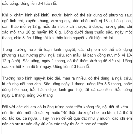
sắc uống. Uống liền 3-4 tuần lễ.
Khi bị chậm kinh (bế kinh), người bệnh có thể sử dụng cổ phương sau:
ngũ linh chi, xuyên khung, đương quy, đào nhân mỗi vị 15 g; hồng hoa,
cam thảo mỗi vị 12 g; mẫu đơn bì, xích thược, ô dược, hương phụ, chỉ
xác mỗi thứ 10 g; huyền hồ 6 g. Uống dưới dạng thuốc sắc, ngày một
thang, chia 3 lần. Uống tới khi thấy kinh nguyệt xuất hiện trở lại.
Trong trường hợp rối loạn kinh nguyệt, các chị em có thể sử dụng
phương sau: hương phụ, ngải cứu, ích mẫu, lá bạch đồng nữ, mỗi vị 10-
12 g (khô). Sắc uống, ngày 1 thang, có thể thêm đường để điều vị. Uống
sau khi hết kinh độ 5-7 ngày. Uống liền 2-3 tuần lễ.
Trường hợp kinh nguyệt kéo dài, máu ra nhiều, có thể dùng lá ngải cứu,
lá cỏ nhọ nồi sao đen. Sắc uống ngày 1 thang, uống liền 3-5 thang, hoặc
dùng hòe hoa, trắc bách diệp, kinh giới tuệ, tất cả sao đen. Sắc uống
ngày 1 thang, uống 3-5 thang
Đối với các chị em có buồng trứng phát triển không tốt, nội tiết tố kém…
nên tìm đến một số các vị thuốc “Bổ thận dương” như: ba kích, hà thủ ô
đỏ, tắc kè, cá ngựa… Tuy nhiên để kết quả đạt như ý muốn, các chị em
nên có sự tư vấn đầy đủ của các thầy thuốc Y học cổ truyền.