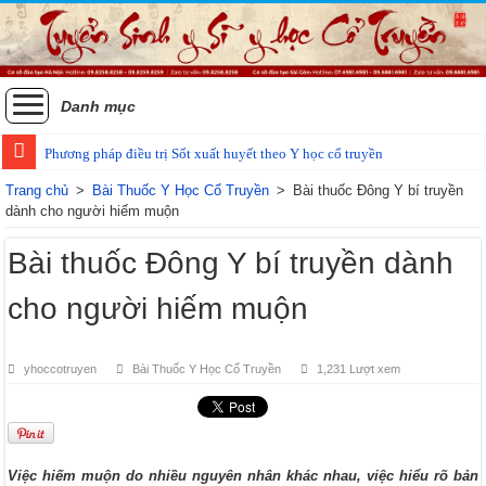
Danh mục
Phương pháp điều trị Sốt xuất huyết theo Y học cổ truyền
Các phương pháp điều trị zona thần kinh bằng Đông y
Trang chủ
>
Bài Thuốc Y Học Cổ Truyền
>
Bài thuốc Đông Y bí truyền
dành cho người hiếm muộn
Bài thuốc Đông Y bí truyền dành
cho người hiếm muộn
yhoccotruyen
Bài Thuốc Y Học Cổ Truyền
1,231 Lượt xem
Việc hiếm muộn do nhiều nguyên nhân khác nhau, việc hiểu rõ bản