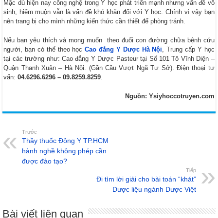
Mặc dù hiện nay công nghệ trong Y học phát triển mạnh nhưng vấn đề vô
sinh, hiếm muộn vẫn là vấn đề khó khăn đối với Y học. Chính vì vậy bạn
nên trang bị cho mình những kiến thức cần thiết để phòng tránh.
Nếu bạn yêu thích và mong muốn theo đuổi con đường chữa bệnh cứu
người, bạn có thể theo học
Cao đẳng Y Dược Hà Nội
, Trung cấp Y học
tại các trường như: Cao đẳng Y Dược Pasteur tại Số 101 Tô Vĩnh Diện –
Quận Thanh Xuân – Hà Nội. (Gần Cầu Vượt Ngã Tư Sở). Điện thoại tư
vấn:
04.6296.6296 – 09.8259.8259
.
Nguồn: Ysiyhoccotruyen.com
Trước
Thầy thuốc Đông Y TP.HCM
hành nghề không phép cần
được đào tạo?
Tiếp
Đi tìm lời giải cho bài toán “khát”
Dược liệu ngành Dược Việt
Bài viết liên quan