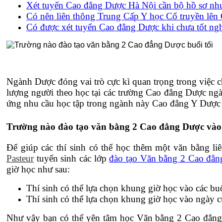
Xét tuyển Cao đẳng Dược Hà Nội cần bộ hồ sơ như
Có nên liên thông Trung Cấp Y học Cổ truyền lên
Có được xét tuyển Cao đẳng Dược khi chưa tốt 
Ngành Dược đóng vai trò cực kì quan trọng trong việc c
lượng người theo học tại các trường Cao đẳng Dược ngày
ứng nhu cầu học tập trong ngành này Cao đẳng Y Dượ
Trường nào đào tạo văn bằng 2 Cao đẳng Dược vào 
Để giúp các thí sinh có thể học thêm một văn bằng l
Pasteur
tuyển sinh các lớp
đào tạo Văn bằng 2 Cao đẳ
giờ học như sau:
Thí sinh có thể lựa chọn khung giờ học vào các buổi
Thí sinh có thể lựa chọn khung giờ học vào ngày cu
Như vậy bạn có thể yên tâm học Văn bằng 2 Cao đẳng