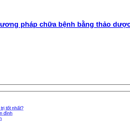
ương pháp chữa bệnh bằng thảo dược
rị tốt nhất?
ền đình
n