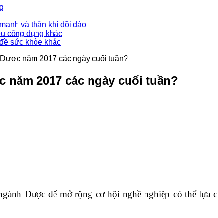
ng
mạnh và thận khí dồi dào
ều công dụng khác
 đề sức khỏe khác
 Dược năm 2017 các ngày cuối tuần?
c năm 2017 các ngày cuối tuần?
gành Dược để mở rộng cơ hội nghề nghiệp có thể lựa 