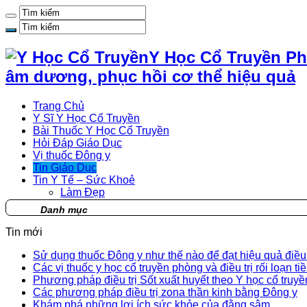
Y Học Cổ Truyền Ph
âm dương, phục hồi cơ thể hiệu quả
Trang Chủ
Y Sĩ Y Học Cổ Truyền
Bài Thuốc Y Học Cổ Truyền
Hỏi Đáp Giáo Dục
Vị thuốc Đông y
Tin Giáo Dục
Tin Y Tế – Sức Khoẻ
Làm Đẹp
Danh mục
Tin mới
Sử dụng thuốc Đông y như thế nào để đạt hiệu quả điều t
Các vị thuốc y học cổ truyền phòng và điều trị rối loạn ti
Phương pháp điều trị Sốt xuất huyết theo Y học cổ truyề
Các phương pháp điều trị zona thần kinh bằng Đông y
Khám phá những lợi ích sức khỏe của đằng sâm