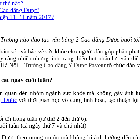
 thế nào?
 Cao đẳng Dược?
nghiệp THPT năm 2017?
Trường nào đào tạo văn bằng 2 Cao đẳng Dược buổi tối
hăm sóc và bảo vệ sức khỏe cho người dân góp phần phát 
 càng nhiều nhưng tình trạng thiếu hụt nhân lực vẫn diễn 
c Hà Nội –
Trường Cao đẳng Y Dược Pasteur
tổ chức đào 
các ngày cuối tuần?
iên quan đến nhóm ngành sức khỏe mà không gây ảnh hư
ng Dược
với thời gian học vô cùng linh hoạt, tạo thuận lợ
 tối trong tuần (từ thứ 2 đến thứ 6).
ối tuần (cả ngày thứ 7 và chủ nhật).
 Dược theo mong muốn mà không bị ảnh hưởng đến công 