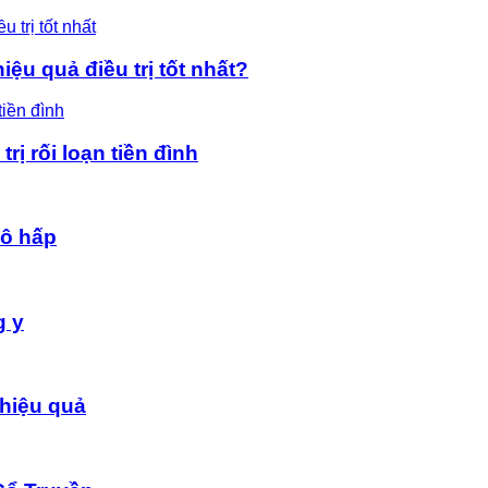
ệu quả điều trị tốt nhất?
rị rối loạn tiền đình
hô hấp
g y
hiệu quả