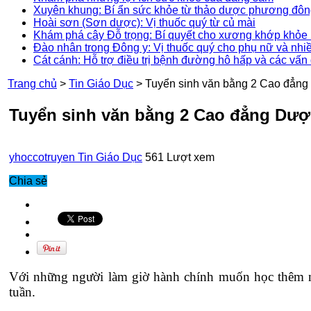
Xuyên khung: Bí ẩn sức khỏe từ thảo dược phương đô
Hoài sơn (Sơn dược): Vị thuốc quý từ củ mài
Khám phá cây Đỗ trọng: Bí quyết cho xương khớp khỏe 
Đào nhân trong Đông y: Vị thuốc quý cho phụ nữ và nhi
Cát cánh: Hỗ trợ điều trị bệnh đường hô hấp và các vấn
Trang chủ
>
Tin Giáo Dục
>
Tuyển sinh văn bằng 2 Cao đẳng
Tuyển sinh văn bằng 2 Cao đẳng Dượ
yhoccotruyen
Tin Giáo Dục
561 Lượt xem
Chia sẻ
Với những người làm giờ hành chính muốn học thêm n
tuần.