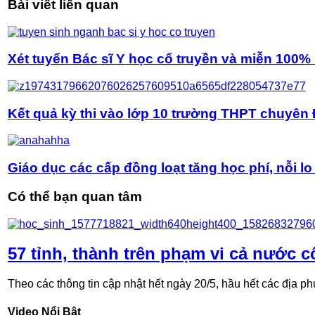
Bài viết liên quan
Xét tuyển Bác sĩ Y học cổ truyền và miễn 100%
Kết quả kỳ thi vào lớp 10 trường THPT chuyê
Giáo dục các cấp đồng loạt tăng học phí, nỗi 
Có thể bạn quan tâm
57 tỉnh, thành trên phạm vi cả nước c
Theo các thông tin cập nhật hết ngày 20/5, hầu hết các địa ph
Video Nổi Bật