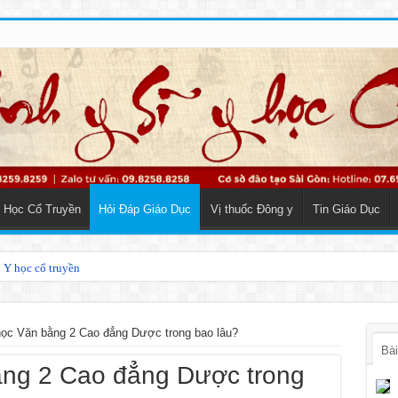
 Học Cổ Truyền
Hỏi Đáp Giáo Dục
Vị thuốc Đông y
Tin Giáo Dục
o Y học cổ truyền
h bằng Đông y
học Văn bằng 2 Cao đẳng Dược trong bao lâu?
Bài
ằng 2 Cao đẳng Dược trong