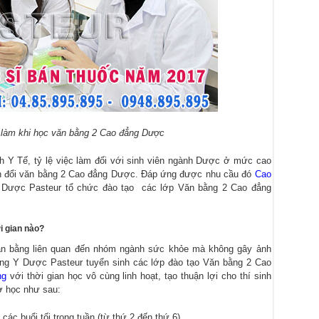
 làm khi học văn bằng 2 Cao đẳng Dược
h Y Tế, tỷ lệ việc làm đối với sinh viên ngành Dược ở mức cao
ển đổi văn bằng 2 Cao đẳng Dược. Đáp ứng được nhu cầu đó
Cao
 Dược Pasteur
tổ chức đào tạo các lớp Văn bằng 2 Cao đẳng
i gian nào?
văn bằng liên quan đến nhóm ngành sức khỏe mà không gây ảnh
ng Y Dược Pasteur
tuyển sinh các lớp đào tạo Văn bằng 2 Cao
ng
với thời gian học vô cùng linh hoạt, tạo thuận lợi cho thí sinh
ờ học như sau:
các buổi tối trong tuần (từ thứ 2 đến thứ 6).