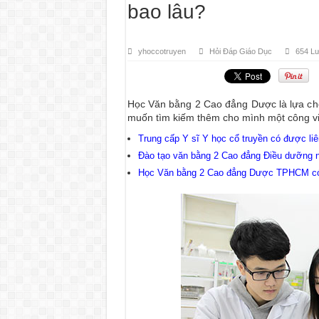
bao lâu?
yhoccotruyen
Hỏi Đáp Giáo Dục
654 L
Học Văn bằng 2 Cao đẳng Dược là lựa ch
muốn tìm kiếm thêm cho mình một công vi
Trung cấp Y sĩ Y học cổ truyền có được l
Đào tạo văn bằng 2 Cao đẳng Điều dưỡng 
Học Văn bằng 2 Cao đẳng Dược TPHCM có 