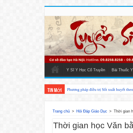
Y Sĩ Y Học Cổ Truyền
Bài Thuốc Y
Phương pháp điều trị Sốt xuất huyết the
Các phương pháp điều trị zona thần kin
Tin mới
Trang chủ
>
Hỏi Đáp Giáo Dục
>
Thời gian 
Thời gian học Văn b