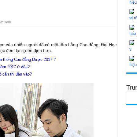
hiệu
trị r
ượt xem
hấp
ọn của nhiều người đã có một tấm bằng Cao đẳng, Đại Học
y
ệc đem lại sự ổn định hơn.
iên thông Cao đẳng Dược 2017 ?
hiệu
năm 2017 ở đâu?
cần thi đầu vào?
Tru