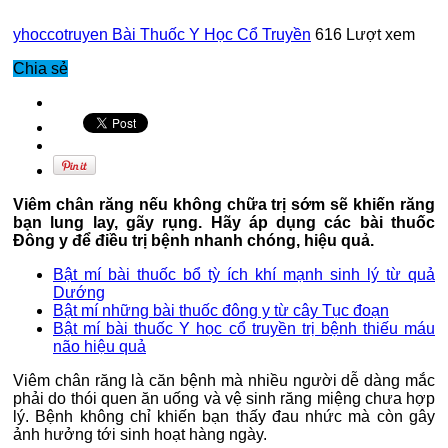
yhoccotruyen
Bài Thuốc Y Học Cổ Truyền
616 Lượt xem
Chia sẻ
Viêm chân răng nếu không chữa trị sớm sẽ khiến răng
bạn lung lay, gãy rụng. Hãy áp dụng các bài thuốc
Đông y để điều trị bệnh nhanh chóng, hiệu quả.
Bật mí bài thuốc bổ tỳ ích khí mạnh sinh lý từ quả
Dướng
Bật mí những bài thuốc đông y từ cây Tục đoạn
Bật mí bài thuốc Y học cổ truyền trị bệnh thiếu máu
não hiệu quả
Viêm chân răng là căn bệnh mà nhiều người dễ dàng mắc
phải do thói quen ăn uống và vệ sinh răng miệng chưa hợp
lý. Bệnh không chỉ khiến bạn thấy đau nhức mà còn gây
ảnh hưởng tới sinh hoạt hàng ngày.