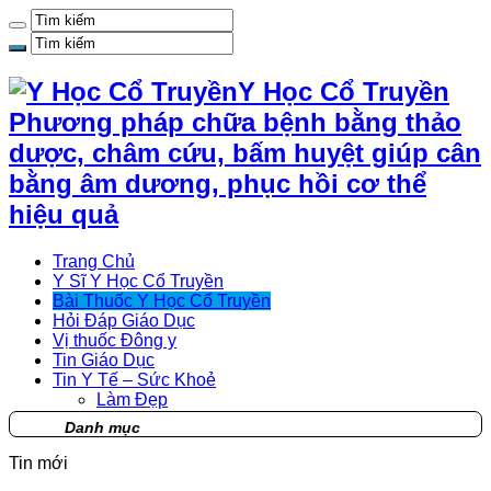
Y Học Cổ Truyền
Phương pháp chữa bệnh bằng thảo
dược, châm cứu, bấm huyệt giúp cân
bằng âm dương, phục hồi cơ thể
hiệu quả
Trang Chủ
Y Sĩ Y Học Cổ Truyền
Bài Thuốc Y Học Cổ Truyền
Hỏi Đáp Giáo Dục
Vị thuốc Đông y
Tin Giáo Dục
Tin Y Tế – Sức Khoẻ
Làm Đẹp
Danh mục
Tin mới