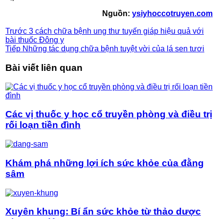
Nguồn:
ysiyhoccotruyen.com
Trước
3 cách chữa bệnh ung thư tuyến giáp hiệu quả với
bài thuốc Đông y
Tiếp
Những tác dụng chữa bệnh tuyệt vời của lá sen tươi
Bài viết liên quan
Các vị thuốc y học cổ truyền phòng và điều trị
rối loạn tiền đình
Khám phá những lợi ích sức khỏe của đằng
sâm
Xuyên khung: Bí ẩn sức khỏe từ thảo dược