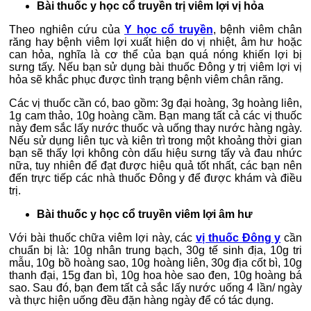
Bài thuốc y học cổ truyền trị viêm lợi vị hỏa
Theo nghiên cứu của
Y học cổ truyền
, bệnh viêm chân
răng hay bệnh viêm lợi xuất hiện do vị nhiệt, âm hư hoặc
can hỏa, nghĩa là cơ thể của bạn quá nóng khiến lợi bị
sưng tấy. Nếu bạn sử dụng bài thuốc Đông y trị viêm lợi vị
hỏa sẽ khắc phục được tình trạng bệnh viêm chân răng.
Các vị thuốc cần có, bao gồm: 3g đại hoàng, 3g hoàng liên,
1g cam thảo, 10g hoàng cầm. Bạn mang tất cả các vị thuốc
này đem sắc lấy nước thuốc và uống thay nước hàng ngày.
Nếu sử dụng liên tục và kiên trì trong một khoảng thời gian
bạn sẽ thấy lợi không còn dấu hiệu sưng tấy và đau nhức
nữa, tuy nhiên để đạt được hiệu quả tốt nhất, các bạn nên
đến trực tiếp các nhà thuốc Đông y để được khám và điều
trị.
Bài thuốc y học cổ truyền viêm lợi âm hư
Với bài thuốc chữa viêm lợi này, các
vị thuốc Đông y
cần
chuẩn bị là: 10g nhân trung bạch, 30g tế sinh địa, 10g tri
mẫu, 10g bồ hoàng sao, 10g hoàng liên, 30g địa cốt bì, 10g
thanh đại, 15g đan bì, 10g hoa hòe sao đen, 10g hoàng bá
sao. Sau đó, bạn đem tất cả sắc lấy nước uống 4 lần/ ngày
và thực hiện uống đều đặn hàng ngày để có tác dụng.