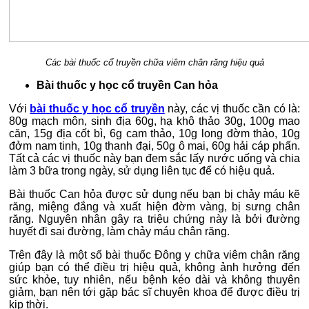
Các bài thuốc cổ truyền chữa viêm chân răng hiệu quả
Bài thuốc y học cổ truyền Can hỏa
Với
bài thuốc y học cổ truyền
này, các vị thuốc cần có là:
80g mạch môn, sinh địa 60g, hạ khô thảo 30g, 100g mao
căn, 15g địa cốt bì, 6g cam thảo, 10g long đờm thảo, 10g
đởm nam tinh, 10g thanh đại, 50g ô mai, 60g hải cáp phấn.
Tất cả các vị thuốc này bạn đem sắc lấy nước uống và chia
làm 3 bữa trong ngày, sử dụng liên tục để có hiệu quả.
Bài thuốc Can hỏa được sử dụng nếu bạn bị chảy máu kẽ
răng, miệng đắng và xuất hiện đờm vàng, bị sưng chân
răng. Nguyên nhân gây ra triệu chứng này là bởi đường
huyết đi sai đường, làm chảy máu chân răng.
Trên đây là một số bài thuốc Đông y chữa viêm chân răng
giúp bạn có thể điều trị hiệu quả, không ảnh hưởng đến
sức khỏe, tuy nhiên, nếu bệnh kéo dài và không thuyên
giảm, bạn nên tới gặp bác sĩ chuyên khoa để được điều trị
kịp thời.