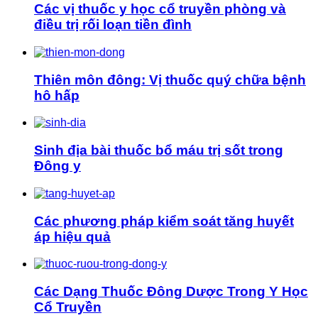
Các vị thuốc y học cổ truyền phòng và
điều trị rối loạn tiền đình
Thiên môn đông: Vị thuốc quý chữa bệnh
hô hấp
Sinh địa bài thuốc bổ máu trị sốt trong
Đông y
Các phương pháp kiểm soát tăng huyết
áp hiệu quả
Các Dạng Thuốc Đông Dược Trong Y Học
Cổ Truyền