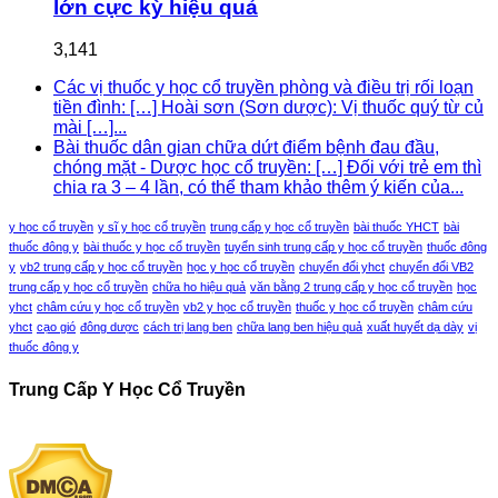
lớn cực kỳ hiệu quả
3,141
Các vị thuốc y học cổ truyền phòng và điều trị rối loạn
tiền đình: […] Hoài sơn (Sơn dược): Vị thuốc quý từ củ
mài […]...
Bài thuốc dân gian chữa dứt điểm bệnh đau đầu,
chóng mặt - Dược học cổ truyền: […] Đối với trẻ em thì
chia ra 3 – 4 lần, có thể tham khảo thêm ý kiến của...
y học cổ truyền
y sĩ y học cổ truyền
trung cấp y học cổ truyền
bài thuốc YHCT
bài
thuốc đông y
bài thuốc y học cổ truyền
tuyển sinh trung cấp y học cổ truyền
thuốc đông
y
vb2 trung cấp y học cổ truyền
học y học cổ truyền
chuyển đổi yhct
chuyển đổi VB2
trung cấp y học cổ truyền
chữa ho hiệu quả
văn bằng 2 trung cấp y học cổ truyền
học
yhct
châm cứu y học cổ truyền
vb2 y học cổ truyền
thuốc y học cổ truyền
châm cứu
yhct
cạo gió
đông dược
cách trị lang ben
chữa lang ben hiệu quả
xuất huyết dạ dày
vị
thuốc đông y
Trung Cấp Y Học Cổ Truyền