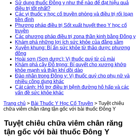
Sử dụng thuốc Đông y như thế nào để đạt hiệu quả
điều trị tốt nhất?
Các vị thuốc y học cổ truyền phòng và điều trị rối loạn
tiền đình
Phương pháp điều trị Sốt xuất huyết theo Y học cổ
truyền
Các phương pháp điều trị zona thần kinh bằng Đông y
Khám phá những lợi ích sức khỏe của đằng sâm
Xuyên khung: Bí ẩn sức khỏe từ thảo dược phương
đông
Hoài sơn (Sơn dược): Vị thuốc quý từ củ mài
Khám phá cây Đỗ trọng: Bí quyết cho xương khớp
khỏe mạnh và thận khí dồi dào
Đào nhân trong Đông y: Vị thuốc quý cho phụ nữ và
nhiều công dụng khác
Cát cánh: Hỗ trợ điều trị bệnh đường hô hấp và các
vấn đề sức khỏe khác
Trang chủ
>
Bài Thuốc Y Học Cổ Truyền
>
Tuyệt chiêu
chữa viêm chân răng tận gốc với bài thuốc Đông Y
Tuyệt chiêu chữa viêm chân răng
tận gốc với bài thuốc Đông Y