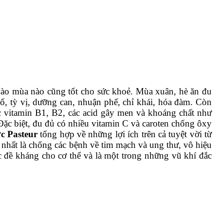
n vào mùa nào cũng tốt cho sức khoẻ. Mùa xuân, hè ăn đu
bổ, tỳ vị, dưỡng can, nhuận phế, chỉ khái, hóa đàm. Còn
c vitamin B1, B2, các acid gây men và khoáng chất như
 Đặc biệt, đu đủ có nhiều vitamin C và caroten chống ôxy
c Pasteur
tổng hợp về những lợi ích trên cả tuyệt vời từ
nhất là chống các bệnh về tim mạch và ung thư, vô hiệu
c đề kháng cho cơ thể và là một trong những vũ khí đắc