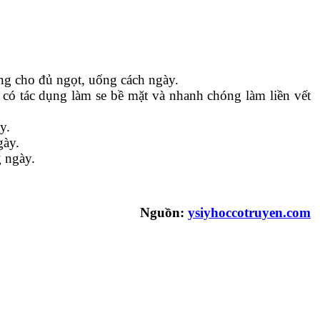
ong cho đủ ngọt, uống cách ngày.
 có tác dụng làm se bề mặt và nhanh chóng làm liền vết
y.
gày.
 ngày.
Nguồn:
ysiyhoccotruyen.com
o
Bác sĩ Phùng Mạnh Cường
Bác sĩ Phùng Mạnh Cường