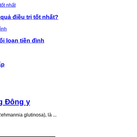
uả điều trị tốt nhất?
ối loạn tiền đình
ấp
ng Đông y
ehmannia glutinosa), là ...