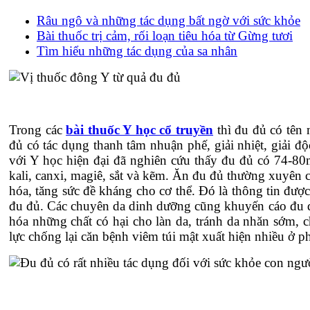
Râu ngô và những tác dụng bất ngờ với sức khỏe
Bài thuốc trị cảm, rối loạn tiêu hóa từ Gừng tươi
Tìm hiểu những tác dụng của sa nhân
Trong các
bài thuốc Y học cổ truyền
thì đu đủ có tên 
đủ có tác dụng thanh tâm nhuận phế, giải nhiệt, giải đ
với Y học hiện đại đã nghiên cứu thấy đu đủ có 74-80
kali, canxi, magiê, sắt và kẽm. Ăn đu đủ thường xuyên c
hóa, tăng sức đề kháng cho cơ thể. Đó là thông tin đượ
đu đủ. Các chuyên da dinh dưỡng cũng khuyến cáo đu đủ
hóa những chất có hại cho làn da, tránh da nhăn sớm, 
lực chống lại căn bệnh viêm túi mật xuất hiện nhiều ở p