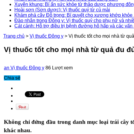
Xuyên khung: Bí ẩn sức khỏe từ thảo dược phương đô
Hoài sơn (Sơn dược): Vị thuốc quý từ củ mài
Khám phá cây Đỗ trọng: Bí quyết cho xương khớp khỏe 
Đào nhân trong Đông y: Vị thuốc quý cho phụ nữ và nhi
Cát cánh: Hỗ trợ điều trị bệnh đường hô hấp và các vấn
Trang chủ
>
Vị thuốc Đông y
>
Vị thuốc tốt cho mọi nhà từ qu
Vị thuốc tốt cho mọi nhà từ quả đu đ
an
Vị thuốc Đông y
86 Lượt xem
Chia sẻ
Không chỉ đứng đầu trong danh mục loại trái cây t
khác nhau.