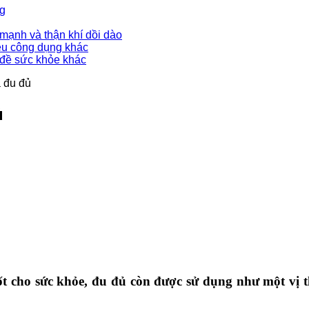
ng
mạnh và thận khí dồi dào
ều công dụng khác
 đề sức khỏe khác
ả đu đủ
ủ
ốt cho sức khỏe, đu đủ còn được sử dụng như một vị t