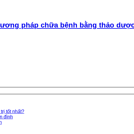
ương pháp chữa bệnh bằng thảo dược
rị tốt nhất?
ền đình
n