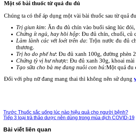
Một số bài thuốc từ quả đu đủ
Chúng ta có thể áp dụng một vài bài thuốc sau từ quả đ
Trị giun kim
: Ăn đu đủ chín vào buổi sáng lúc đói, 
Chứng ít ngủ, hay hồi hộp
: Đu đủ chín, chuối, củ
Làm lành các vết loét trên da
: Trộn nước đu đủ ch
thương.
Trị ho do phế hư
: Đu đủ xanh 100g, đường phèn 20g
Chứng tỳ vị hư nhược
: Đu đủ xanh 30g, khoai mài 
Tạo sữa cho bà mẹ đang nuôi con bú:
Một quả đu 
Đối với phụ nữ đang mang thai thì không nên sử dụng
Bệnh viện thẩm mỹ Gangwhoo
Bệnh viện thẩm mỹ Gangwho
Trước
Thuốc sắc uống lúc nào hiệu quả cho người bệnh?
Tiếp
3 loại trà thảo dược nên dùng trong mùa dịch COVID-19
Bài viết liên quan