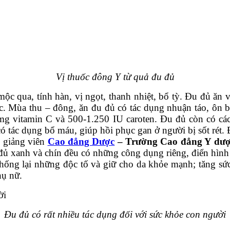
Vị thuốc đông Y từ quả đu đủ
mộc qua, tính hàn, vị ngọt, thanh nhiệt, bổ tỳ. Đu đủ ă
ộc. Mùa thu – đông, ăn đu đủ có tác dụng nhuận táo, ôn 
mg vitamin C và 500-1.250 IU caroten. Đu đủ còn có cá
ó tác dụng bổ máu, giúp hồi phục gan ở người bị sốt rét.
c giảng viên
Cao đẳng Dược
– Trường Cao đẳng Y dượ
 xanh và chín đều có những công dụng riêng, điển hình 
chống lại những độc tố và giữ cho da khỏe mạnh; tăng sứ
hụ nữ.
Đu đủ có rất nhiều tác dụng đối với sức khỏe con người