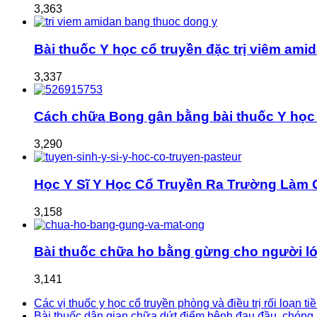
3,363
Bài thuốc Y học cổ truyền đặc trị viêm ami
3,337
Cách chữa Bong gân bằng bài thuốc Y học 
3,290
Học Y Sĩ Y Học Cổ Truyền Ra Trường Làm 
3,158
Bài thuốc chữa ho bằng gừng cho người lớ
3,141
Các vị thuốc y học cổ truyền phòng và điều trị rối loạn t
Bài thuốc dân gian chữa dứt điểm bệnh đau đầu, chóng mặt