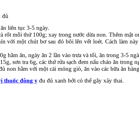
u đủ
ăn liên tục 3-5 ngày.
 cà rốt mỗi thứ 100g; xay trong nước dừa non. Thêm mật 
ín với một chút bơ sau đó bôi lên vết loét. Cách làm này
 hầm ăn, ngày ăn 2 lần vào trưa và tối, ăn trong 3-5 ngà
15g, sơn tra 6g, các thứ rửa sạch đem nấu cháo ăn trong n
đủ non hầm với một cái móng giò, ăn vào các bữa ăn hàng
vị thuốc đông y
đu đủ xanh bởi có thể gây xảy thai.
o
Bệnh viện thẩm mỹ Gangwhoo
Bệnh viện thẩm mỹ Gangwho