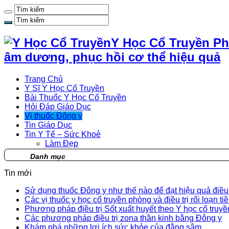
Y Học Cổ Truyền Ph
âm dương, phục hồi cơ thể hiệu quả
Trang Chủ
Y Sĩ Y Học Cổ Truyền
Bài Thuốc Y Học Cổ Truyền
Hỏi Đáp Giáo Dục
Vị thuốc Đông y
Tin Giáo Dục
Tin Y Tế – Sức Khoẻ
Làm Đẹp
Danh mục
Tin mới
Sử dụng thuốc Đông y như thế nào để đạt hiệu quả điều t
Các vị thuốc y học cổ truyền phòng và điều trị rối loạn ti
Phương pháp điều trị Sốt xuất huyết theo Y học cổ truyề
Các phương pháp điều trị zona thần kinh bằng Đông y
Khám phá những lợi ích sức khỏe của đằng sâm