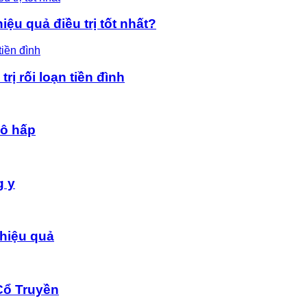
ệu quả điều trị tốt nhất?
rị rối loạn tiền đình
hô hấp
g y
hiệu quả
Cổ Truyền