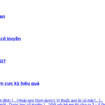
dan
cổ truyền
Gì?
n cực kỳ hiệu quả
iền đình: […] Hoài sơn (Sơn dược): Vị thuốc quý từ củ mài […]...
 - Dược học cổ truyền: […] Đối với trẻ em thì chia ra 3 – 4 lần