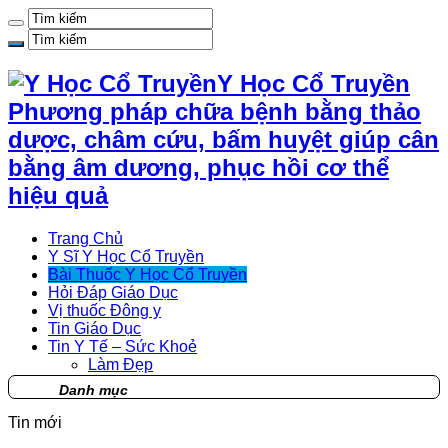
Y Học Cổ Truyền
Phương pháp chữa bệnh bằng thảo
dược, châm cứu, bấm huyệt giúp cân
bằng âm dương, phục hồi cơ thể
hiệu quả
Trang Chủ
Y Sĩ Y Học Cổ Truyền
Bài Thuốc Y Học Cổ Truyền
Hỏi Đáp Giáo Dục
Vị thuốc Đông y
Tin Giáo Dục
Tin Y Tế – Sức Khoẻ
Làm Đẹp
Danh mục
Tin mới