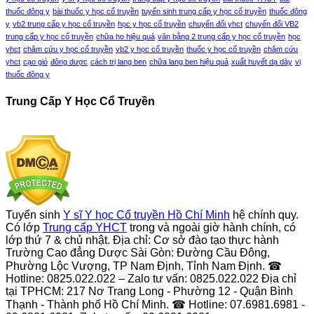
thuốc đông y
bài thuốc y học cổ truyền
tuyển sinh trung cấp y học cổ truyền
thuốc đông
y
vb2 trung cấp y học cổ truyền
học y học cổ truyền
chuyển đổi yhct
chuyển đổi VB2
trung cấp y học cổ truyền
chữa ho hiệu quả
văn bằng 2 trung cấp y học cổ truyền
học
yhct
châm cứu y học cổ truyền
vb2 y học cổ truyền
thuốc y học cổ truyền
châm cứu
yhct
cạo gió
đông dược
cách trị lang ben
chữa lang ben hiệu quả
xuất huyết dạ dày
vị
thuốc đông y
Trung Cấp Y Học Cổ Truyền
Tuyển sinh
Y sĩ Y học Cổ truyền Hồ Chí Minh
hệ chính quy.
Có lớp
Trung cấp YHCT
trong và ngoài giờ hành chính, có
lớp thứ 7 & chủ nhật. Địa chỉ: Cơ sở đào tạo thực hành
Trường Cao đẳng Dược Sài Gòn: Đường Cầu Đông,
Phường Lộc Vượng, TP Nam Định, Tỉnh Nam Định. ☎
Hotline: 0825.022.022 – Zalo tư vấn: 0825.022.022 Địa chỉ
tại TPHCM: 217 Nơ Trang Long - Phường 12 - Quận Bình
Thạnh - Thành phố Hồ Chí Minh. ☎ Hotline: 07.6981.6981 -