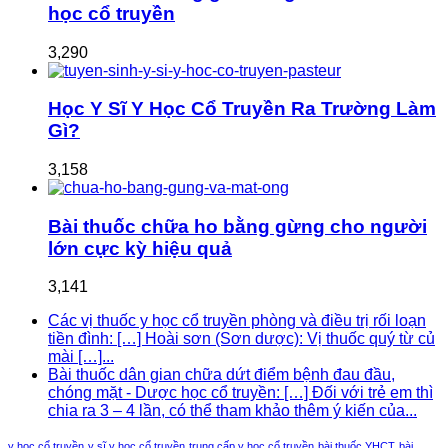
học cổ truyền
3,290
Học Y Sĩ Y Học Cổ Truyền Ra Trường Làm
Gì?
3,158
Bài thuốc chữa ho bằng gừng cho người
lớn cực kỳ hiệu quả
3,141
Các vị thuốc y học cổ truyền phòng và điều trị rối loạn
tiền đình: […] Hoài sơn (Sơn dược): Vị thuốc quý từ củ
mài […]...
Bài thuốc dân gian chữa dứt điểm bệnh đau đầu,
chóng mặt - Dược học cổ truyền: […] Đối với trẻ em thì
chia ra 3 – 4 lần, có thể tham khảo thêm ý kiến của...
y học cổ truyền
y sĩ y học cổ truyền
trung cấp y học cổ truyền
bài thuốc YHCT
bài