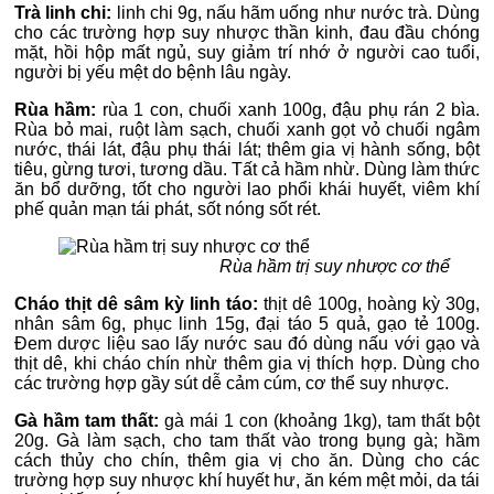
Trà linh chi:
linh chi 9g, nấu hãm uống như nước trà. Dùng
cho các trường hợp suy nhược thần kinh, đau đầu chóng
mặt, hồi hộp mất ngủ, suy giảm trí nhớ ở người cao tuổi,
người bị yếu mệt do bệnh lâu ngày.
Rùa hầm:
rùa 1 con, chuối xanh 100g, đậu phụ rán 2 bìa.
Rùa bỏ mai, ruột làm sạch, chuối xanh gọt vỏ chuối ngâm
nước, thái lát, đậu phụ thái lát; thêm gia vị hành sống, bột
tiêu, gừng tươi, tương dầu. Tất cả hầm nhừ. Dùng làm thức
ăn bổ dưỡng, tốt cho người lao phổi khái huyết, viêm khí
phế quản mạn tái phát, sốt nóng sốt rét.
Rùa hầm trị suy nhược cơ thể
Cháo thịt dê sâm kỳ linh táo:
thịt dê 100g, hoàng kỳ 30g,
nhân sâm 6g, phục linh 15g, đại táo 5 quả, gạo tẻ 100g.
Đem dược liệu sao lấy nước sau đó dùng nấu với gạo và
thịt dê, khi cháo chín nhừ thêm gia vị thích hợp. Dùng cho
các trường hợp gầy sút dễ cảm cúm, cơ thể suy nhược.
Gà hầm tam thất:
gà mái 1 con (khoảng 1kg), tam thất bột
20g. Gà làm sạch, cho tam thất vào trong bụng gà; hầm
cách thủy cho chín, thêm gia vị cho ăn. Dùng cho các
trường hợp suy nhược khí huyết hư, ăn kém mệt mỏi, da tái