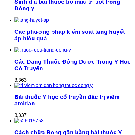
Sinh địa bài thuốc bổ máu trị sốt trong
Đông y
Các phương pháp kiểm soát tăng huyết
áp hiệu quả
Các Dạng Thuốc Đông Dược Trong Y Học
Cổ Truyền
3,363
Bài thuốc Y học cổ truyền đặc trị viêm
amidan
3,337
Cách chữa Bong gân bằng bài thuốc Y