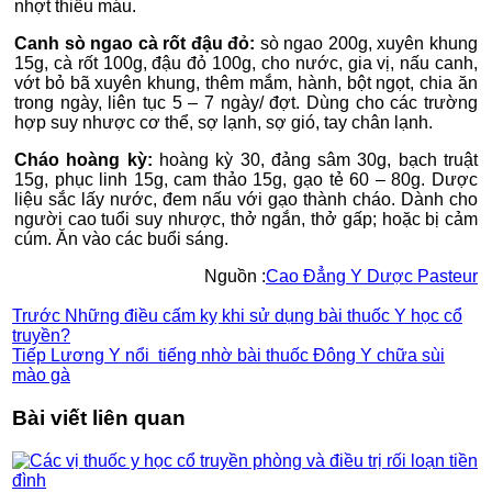
nhợt thiếu máu.
Canh sò ngao cà rốt đậu đỏ:
sò ngao 200g, xuyên khung
15g, cà rốt 100g, đậu đỏ 100g, cho nước, gia vị, nấu canh,
vớt bỏ bã xuyên khung, thêm mắm, hành, bột ngọt, chia ăn
trong ngày, liên tục 5 – 7 ngày/ đợt. Dùng cho các trường
hợp suy nhược cơ thể, sợ lạnh, sợ gió, tay chân lạnh.
Cháo hoàng kỳ:
hoàng kỳ 30, đảng sâm 30g, bạch truật
15g, phục linh 15g, cam thảo 15g, gạo tẻ 60 – 80g. Dược
liệu sắc lấy nước, đem nấu với gạo thành cháo. Dành cho
người cao tuổi suy nhược, thở ngắn, thở gấp; hoặc bị cảm
cúm. Ăn vào các buổi sáng.
Nguồn :
Cao Đẳng Y Dược Pasteur
Trước
Những điều cấm kỵ khi sử dụng bài thuốc Y học cổ
truyền?
Tiếp
Lương Y nổi tiếng nhờ bài thuốc Đông Y chữa sùi
mào gà
Bài viết liên quan