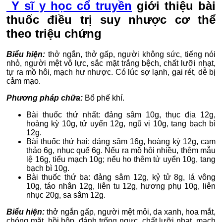
Y sĩ y học cổ truyền
giới thiệu bài
thuốc điều trị suy nhược cơ thể
theo triệu chứng
Biểu hiện:
thở ngắn, thở gấp, người không sức, tiếng nói
nhỏ, người mệt vô lực, sắc mặt trắng bệch, chất lưỡi nhạt,
tự ra mồ hôi, mạch hư nhược. Có lúc sợ lạnh, gai rét, dễ bị
cảm mạo.
Phương pháp chữa:
Bổ phế khí.
Bài thuốc thứ nhất: đảng sâm 10g, thục địa 12g,
hoàng kỳ 10g, tử uyển 12g, ngũ vị 10g, tang bạch bì
12g.
Bài thuốc thứ hai: đảng sâm 16g, hoàng kỳ 12g, cam
thảo 6g, nhục quế 6g. Nếu ra mồ hôi nhiều, thêm mẫu
lệ 16g, tiểu mạch 10g; nếu ho thêm tử uyển 10g, tang
bạch bì 10g.
Bài thuốc thứ ba: đảng sâm 12g, kỷ tử 8g, lá vông
10g, táo nhân 12g, liên tu 12g, hương phụ 10g, liên
nhục 20g, sa sâm 12g.
Biểu hiện:
thở ngắn gấp, người mệt mỏi, da xanh, hoa mắt,
chóng mặt, hồi hộp, đánh trống ngực, chất lưỡi nhạt, mạch