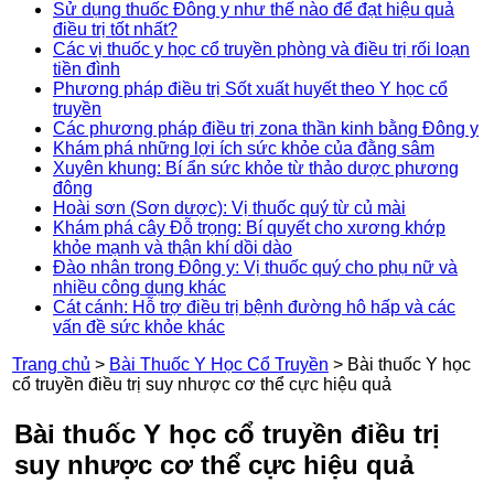
Sử dụng thuốc Đông y như thế nào để đạt hiệu quả
điều trị tốt nhất?
Các vị thuốc y học cổ truyền phòng và điều trị rối loạn
tiền đình
Phương pháp điều trị Sốt xuất huyết theo Y học cổ
truyền
Các phương pháp điều trị zona thần kinh bằng Đông y
Khám phá những lợi ích sức khỏe của đằng sâm
Xuyên khung: Bí ẩn sức khỏe từ thảo dược phương
đông
Hoài sơn (Sơn dược): Vị thuốc quý từ củ mài
Khám phá cây Đỗ trọng: Bí quyết cho xương khớp
khỏe mạnh và thận khí dồi dào
Đào nhân trong Đông y: Vị thuốc quý cho phụ nữ và
nhiều công dụng khác
Cát cánh: Hỗ trợ điều trị bệnh đường hô hấp và các
vấn đề sức khỏe khác
Trang chủ
>
Bài Thuốc Y Học Cổ Truyền
>
Bài thuốc Y học
cổ truyền điều trị suy nhược cơ thể cực hiệu quả
Bài thuốc Y học cổ truyền điều trị
suy nhược cơ thể cực hiệu quả