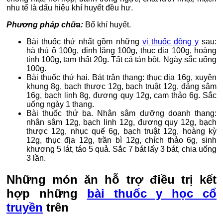
nhu tế là dấu hiệu khí huyết đều hư.
Phương pháp chữa:
Bổ khí huyết.
Bài thuốc thứ nhất gồm những
vị thuốc đông y
sau:
hà thủ ô 100g, đinh lăng 100g, thục địa 100g, hoàng
tinh 100g, tam thất 20g. Tất cả tán bột. Ngày sắc uống
100g.
Bài thuốc thứ hai. Bát trân thang: thục địa 16g, xuyên
khung 8g, bạch thược 12g, bạch truật 12g, đảng sâm
16g, bạch linh 8g, đương quy 12g, cam thảo 6g. Sắc
uống ngày 1 thang.
Bài thuốc thứ ba. Nhân sâm dưỡng doanh thang:
nhân sâm 12g, bạch linh 12g, đương quy 12g, bạch
thược 12g, nhục quế 6g, bạch truật 12g, hoàng kỳ
12g, thục địa 12g, trần bì 12g, chích thảo 6g, sinh
khương 5 lát, táo 5 quả. Sắc 7 bát lấy 3 bát, chia uống
3 lần.
Những món ăn hỗ trợ điều trị kết
hợp những
bài thuốc y học cổ
truyền
trên