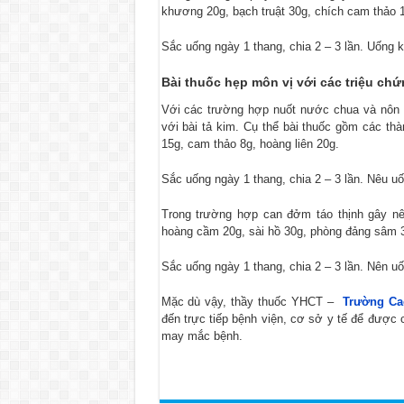
khương 20g, bạch truật 30g, chích cam thảo 1
Sắc uống ngày 1 thang, chia 2 – 3 lần. Uống 
Bài thuốc hẹp
môn vị với các triệu ch
Với các trường hợp nuốt nước chua và nôn 
với bài tả kim. Cụ thể bài thuốc gồm các thà
15g, cam thảo 8g, hoàng liên 20g.
Sắc uống ngày 1 thang, chia 2 – 3 lần. Nêu u
Trong trường hợp can đởm táo thịnh gây nê
hoàng cầm 20g, sài hồ 30g, phòng đảng sâm 30
Sắc uống ngày 1 thang, chia 2 – 3 lần. Nên u
Mặc dù vậy, thầy thuốc YHCT –
Trường Ca
đến trực tiếp bệnh viện, cơ sở y tế để được 
may mắc bệnh.