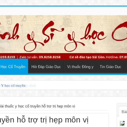
 Học Cổ Truyền
Hỏi Đáp Giáo Dục
Vị thuốc Đông y
Tin Giáo Dục
o Y học cổ truyền
ài thuốc y học cổ truyền hỗ trợ trị hẹp môn vị
Bài
uyền hỗ trợ trị hẹp môn vị