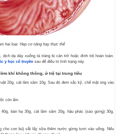
àm hai loại: Hẹp cơ năng hay thực thể
, dịch dạ dày xuống tá tràng bị cản trở hoặc đình trệ hoàn toàn.
ốc y học cổ truyền
sau để điều trị tình trạng này.
ờm khí không thông, ứ trệ tại trung tiêu
truật 20g, cát lâm sâm 10g. Sau đó đem sắc kỹ, chế mật ong vào
uốc còn ấm.
nh 40g, bán hạ 30g, cát lâm sâm 20g, hậu phác (sao gừng) 30g,
g cho con bú) vắt lấy sữa thêm nước gừng tươi vào uống. Nếu