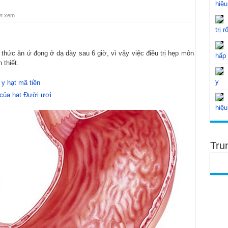
hiệu
ợt xem
trị r
 thức ăn ứ đọng ở dạ dày sau 6 giờ, vì vậy việc điều trị hẹp môn
hấp
 thiết.
y
y hạt mã tiền
 của hạt Đười ươi
hiệu
Tru