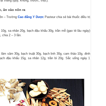
ật thang (quy, khung, thược, thục).
c, ăn vào nôn ra
yền – Trường
Cao đẳng Y Dược
Pasteur chia sẻ bài thuốc điều trị
10g, sa nhân 20g, bạch đậu khấu 30g, trần mễ (gạo tẻ lâu ngày)
 chia 2 – 3 lần.
 lâm sâm 30g, bạch truật 30g, bạch linh 30g, cam thảo 10g, đinh
ch đậu khấu 15g, sa nhân 12g, trần bì 20g. Sắc uống ngày 1