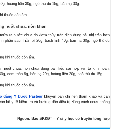
0g, hoàng liên 30g, ngô thù du 15g, bán hạ 30g.
khi thuốc còn ấm.
ứng nuốt chua, nôn khan
mửa ra nước chua do đờm thùy tràn dịch dùng bài nhị trần hợp
nh phần sau: Trần bì 20g, bạch linh 40g, bán hạ 30g, ngô thù du
ống khi thuốc còn ấm.
n nuốt chua, nôn chua dùng bài Tiểu sài hợp với tả kim hoàn:
g, cam thảo 8g, bán hạ 20g, hoàng liên 20g, ngô thù du 15g.
ống khi thuốc còn ấm.
o đẳng Y Dược Pasteur
khuyên bạn chỉ nên tham khảo và cần
cán bộ y tế kiểm tra và hướng dẫn điều trị đúng cách neus chẳng
Nguồn: Báo SK&ĐT – Y sĩ y học cổ truyền tổng hợp