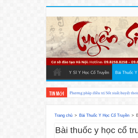
Y Sĩ Y Học Cổ Truyền
Bài Thuốc Y
Phương pháp điều trị Sốt xuất huyết the
Tin mới
Trang chủ
>
Bài Thuốc Y Học Cổ Truyền
>
B
Bài thuốc y học cổ tr