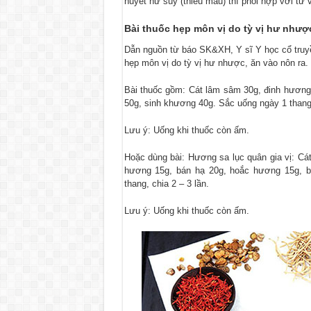
huyết hư suy (thiếu máu) thì phối hợp với tứ v
Bài thuốc hẹp
môn vị do tỳ vị hư nhượ
Dẫn nguồn từ báo SK&XH, Y sĩ Y học cổ tru
hẹp môn vị do tỳ vị hư nhược, ăn vào nôn ra.
Bài thuốc gồm: Cát lâm sâm 30g, đinh hương 
50g, sinh khương 40g. Sắc uống ngày 1 thang,
Lưu ý: Uống khi thuốc còn ấm.
Hoặc dùng bài: Hương sa lục quân gia vị: Cát
hương 15g, bán hạ 20g, hoắc hương 15g, bạ
thang, chia 2 – 3 lần.
Lưu ý: Uống khi thuốc còn ấm.