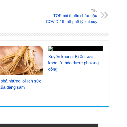
Tiếp
TOP bài thuốc chữa hậu
COVID-19 thể phế tỳ khí suy
Xuyên khung: Bí ẩn sức
khỏe từ thảo dược phương
đông
phá những lợi ích sức
của đằng sâm