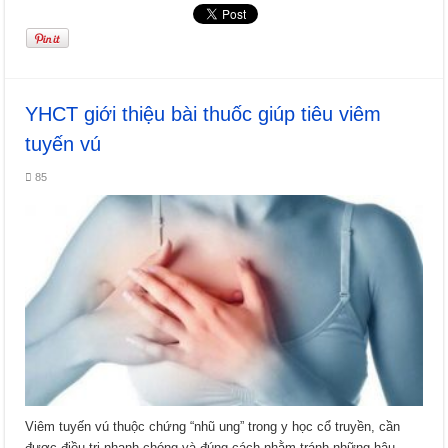
YHCT giới thiệu bài thuốc giúp tiêu viêm
tuyến vú
85
Viêm tuyến vú thuộc chứng “nhũ ung” trong y học cổ truyền, cần
được điều trị nhanh chóng và đúng cách nhằm tránh những hậu ...