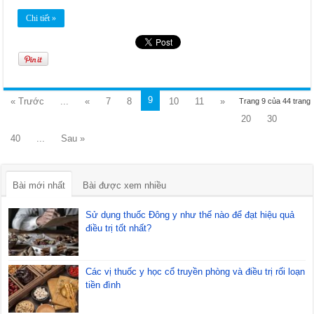
Chi tiết »
9
« Trước
...
«
7
8
10
11
»
Trang 9 của 44 trang
20
30
40
...
Sau »
Bài mới nhất
Bài được xem nhiều
Sử dụng thuốc Đông y như thế nào để đạt hiệu quả
điều trị tốt nhất?
Các vị thuốc y học cổ truyền phòng và điều trị rối loạn
tiền đình