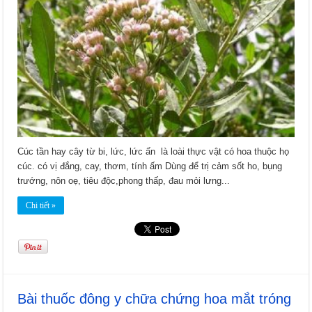
Cúc tần hay cây từ bi, lức, lức ấn là loài thực vật có hoa thuộc họ
cúc. có vị đắng, cay, thơm, tính ấm Dùng để trị cảm sốt ho, bụng
trướng, nôn oẹ, tiêu độc,phong thấp, đau mỏi lưng...
Chi tiết »
Bài thuốc đông y chữa chứng hoa mắt tróng