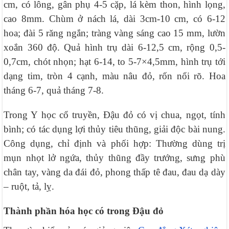
cm, có lông, gân phụ 4-5 cặp, lá kèm thon, hình lọng,
cao 8mm. Chùm ở nách lá, dài 3cm-10 cm, có 6-12
hoa; đài 5 răng ngắn; tràng vàng sáng cao 15 mm, lườn
xoắn 360 độ. Quả hình trụ dài 6-12,5 cm, rộng 0,5-
0,7cm, chót nhọn; hạt 6-14, to 5-7×4,5mm, hình trụ tới
dạng tim, tròn 4 cạnh, màu nâu đỏ, rốn nổi rõ. Hoa
tháng 6-7, quả tháng 7-8.
Trong Y học cổ truyền, Đậu đỏ có vị chua, ngọt, tính
bình; có tác dụng lợi thủy tiêu thũng, giải độc bài nung.
Công dụng, chỉ định và phối hợp: Thường dùng trị
mụn nhọt lở ngứa, thủy thũng đầy trướng, sưng phù
chân tay, vàng da đái đỏ, phong thấp tê đau, đau dạ dày
– ruột, tả, lỵ.
Thành phần hóa học có trong Đậu đỏ