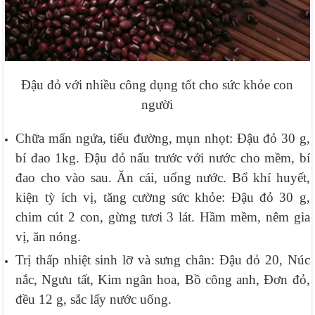
Đậu đỏ với nhiều công dụng tốt cho sức khỏe con
người
Chữa mẩn ngứa, tiểu đường, mụn nhọt: Đậu đỏ 30 g,
bí đao 1kg. Đậu đỏ nấu trước với nước cho mềm, bí
đao cho vào sau. Ăn cái, uống nước. Bổ khí huyết,
kiện tỳ ích vị, tăng cường sức khỏe: Đậu đỏ 30 g,
chim cút 2 con, gừng tươi 3 lát. Hầm mềm, nêm gia
vị, ăn nóng.
Trị thấp nhiệt sinh lỡ và sưng chân: Ðậu đỏ 20, Núc
nắc, Ngưu tất, Kim ngân hoa, Bồ công anh, Ðơn đỏ,
đều 12 g, sắc lấy nước uống.