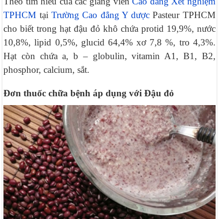
Theo tìm hiểu của các giảng viên
Cao đẳng Xét nghiệm
TPHCM
tại
Trường Cao đẳng Y dược
Pasteur TPHCM
cho biết trong hạt đậu đỏ khô chứa protid 19,9%, nước
10,8%, lipid 0,5%, glucid 64,4% xơ 7,8 %, tro 4,3%.
Hạt còn chứa a, b – globulin, vitamin A1, B1, B2,
phosphor, calcium, sắt.
Đơn thuốc chữa bệnh áp dụng với Đậu đỏ