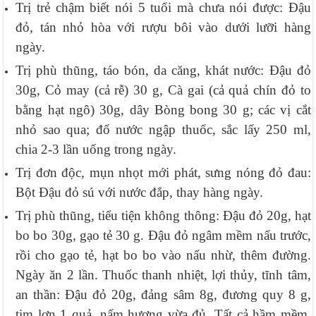
Trị trẻ chậm biết nói 5 tuổi mà chưa nói được: Ðậu
đỏ, tán nhỏ hòa với rượu bôi vào dưới lưỡi hàng
ngày.
Trị phù thũng, táo bón, da căng, khát nước: Ðậu đỏ
30g, Cỏ may (cả rễ) 30 g, Cà gai (cả quả chín đỏ to
bằng hạt ngô) 30g, dây Bòng bong 30 g; các vị cắt
nhỏ sao qua; đổ nước ngập thuốc, sắc lấy 250 ml,
chia 2-3 lần uống trong ngày.
Trị đơn độc, mụn nhọt mới phát, sưng nóng đỏ đau:
Bột Ðậu đỏ sú với nước đắp, thay hàng ngày.
Trị phù thũng, tiểu tiện không thông: Đậu đỏ 20g, hạt
bo bo 30g, gạo tẻ 30 g. Đậu đỏ ngâm mềm nấu trước,
rồi cho gạo tẻ, hạt bo bo vào nấu nhừ, thêm đường.
Ngày ăn 2 lần. Thuốc thanh nhiệt, lợi thủy, tĩnh tâm,
an thần: Đậu đỏ 20g, đảng sâm 8g, đương quy 8 g,
tim lợn 1 quả, nấm hương vừa đủ. Tất cả hầm mềm,