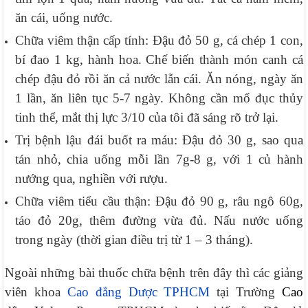
ăn cái, uống nước.
Chữa viêm thận cấp tính: Đậu đỏ 50 g, cá chép 1 con,
bí đao 1 kg, hành hoa. Chế biến thành món canh cá
chép đậu đỏ rồi ăn cả nước lẫn cái. Ăn nóng, ngày ăn
1 lần, ăn liên tục 5-7 ngày. Không cần mổ đục thủy
tinh thể, mắt thị lực 3/10 của tôi đã sáng rõ trở lại.
Trị bệnh lậu đái buốt ra máu: Ðậu đỏ 30 g, sao qua
tán nhỏ, chia uống mỗi lần 7g-8 g, với 1 củ hành
nướng qua, nghiền với rượu.
Chữa viêm tiểu cầu thận: Đậu đỏ 90 g, râu ngô 60g,
táo đỏ 20g, thêm đường vừa đủ. Nấu nước uống
trong ngày (thời gian điều trị từ 1 – 3 tháng).
Ngoài những bài thuốc chữa bệnh trên đây thì các giảng
viên khoa
Cao đẳng Dược TPHCM
tại Trường
Cao