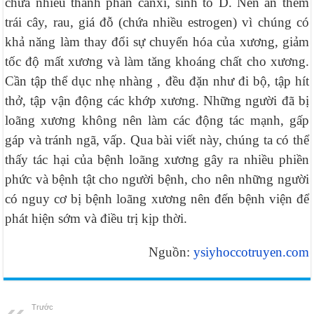
chứa nhiều thành phần canxi, sinh tố D. Nên ăn thêm
trái cây, rau, giá đỗ (chứa nhiều estrogen) vì chúng có
khả năng làm thay đổi sự chuyển hóa của xương, giảm
tốc độ mất xương và làm tăng khoáng chất cho xương.
Cần tập thể dục nhẹ nhàng , đều đặn như đi bộ, tập hít
thở, tập vận động các khớp xương. Những người đã bị
loãng xương không nên làm các động tác mạnh, gấp
gáp và tránh ngã, vấp. Qua bài viết này, chúng ta có thể
thấy tác hại của bệnh loãng xương gây ra nhiều phiền
phức và bệnh tật cho người bệnh, cho nên những người
có nguy cơ bị bệnh loãng xương nên đến bệnh viện để
phát hiện sớm và điều trị kịp thời.
Nguồn:
ysiyhoccotruyen.com
Trước