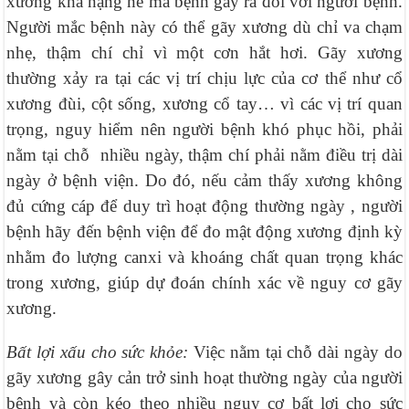
xương khá nặng nề mà bệnh gây ra đối với người bệnh.
Người mắc bệnh này có thể gãy xương dù chỉ va chạm
nhẹ, thậm chí chỉ vì một cơn hắt hơi. Gãy xương
thường xảy ra tại các vị trí chịu lực của cơ thể như cổ
xương đùi, cột sống, xương cổ tay… vì các vị trí quan
trọng, nguy hiểm nên người bệnh khó phục hồi, phải
nằm tại chỗ nhiều ngày, thậm chí phải nằm điều trị dài
ngày ở bệnh viện. Do đó, nếu cảm thấy xương không
đủ cứng cáp để duy trì hoạt động thường ngày , người
bệnh hãy đến bệnh viện để đo mật động xương định kỳ
nhằm đo lượng canxi và khoáng chất quan trọng khác
trong xương, giúp dự đoán chính xác về nguy cơ gãy
xương.
Bất lợi xấu cho sức khỏe:
Việc nằm tại chỗ dài ngày do
gãy xương gây cản trở sinh hoạt thường ngày của người
bệnh và còn kéo theo nhiều nguy cơ bất lợi cho sức