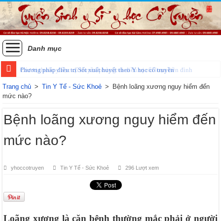
Danh mục
Phương pháp điều trị Sốt xuất huyết theo Y học cổ truyền
Trang chủ
>
Tin Y Tế - Sức Khoẻ
>
Bệnh loãng xương nguy hiểm đến
mức nào?
Bệnh loãng xương nguy hiểm đến
mức nào?
yhoccotruyen
Tin Y Tế - Sức Khoẻ
296 Lượt xem
Loãng xương là căn bệnh thường mắc phải ở người