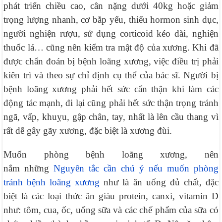
phát triển chiều cao, cân nặng dưới 40kg hoặc giảm
trọng lượng nhanh, cơ bắp yếu, thiếu hormon sinh dục,
người nghiện rượu, sử dụng corticoid kéo dài, nghiện
thuốc lá… cũng nên kiểm tra mật độ của xương. Khi đã
được chẩn đoán bị bệnh loãng xương, việc điều trị phải
kiên trì và theo sự chỉ định cụ thể của bác sĩ. Người bị
bệnh loãng xương phải hết sức cẩn thận khi làm các
động tác mạnh, đi lại cũng phải hết sức thận trọng tránh
ngã, vấp, khuỵu, gập chân, tay, nhất là lên cầu thang vì
rất dễ gây gãy xương, đặc biệt là xương đùi.
Muốn phòng bệnh loãng xương, nên
nắm những
Nguyên tắc cần chú ý nếu muốn phòng
tránh bệnh loãng xương
như là ăn uống đủ chất, đặc
biệt là các loại thức ăn giàu protein, canxi, vitamin D
như: tôm, cua, ốc, uống sữa và các chế phẩm của sữa có