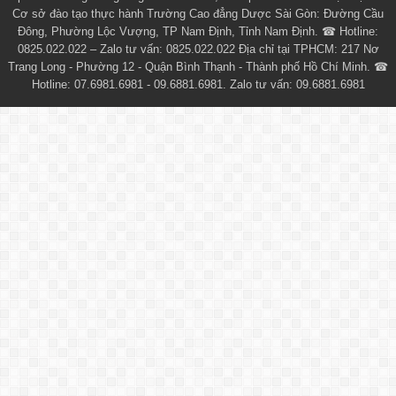
Cơ sở đào tạo thực hành Trường Cao đẳng Dược Sài Gòn: Đường Cầu
Đông, Phường Lộc Vượng, TP Nam Định, Tỉnh Nam Định. ☎ Hotline:
0825.022.022 – Zalo tư vấn: 0825.022.022 Địa chỉ tại TPHCM: 217 Nơ
Trang Long - Phường 12 - Quận Bình Thạnh - Thành phố Hồ Chí Minh. ☎
Hotline: 07.6981.6981 - 09.6881.6981. Zalo tư vấn: 09.6881.6981