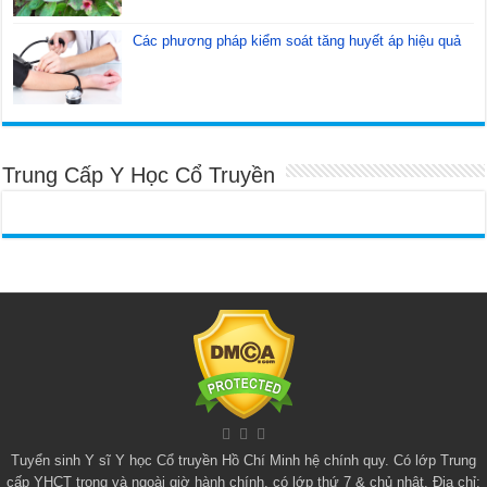
Các phương pháp kiểm soát tăng huyết áp hiệu quả
Trung Cấp Y Học Cổ Truyền
Tuyển sinh
Y sĩ Y học Cổ truyền Hồ Chí Minh
hệ chính quy. Có lớp
Trung
cấp YHCT
trong và ngoài giờ hành chính, có lớp thứ 7 & chủ nhật. Địa chỉ: