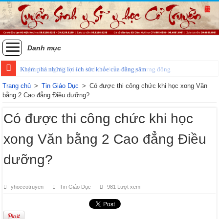
Danh mục
Khám phá những lợi ích sức khỏe của đằng sâm
Xuyên khung: Bí ẩn sức khỏe từ thảo dược phương đông
Trang chủ
>
Tin Giáo Dục
>
Có được thi công chức khi học xong Văn
bằng 2 Cao đẳng Điều dưỡng?
Có được thi công chức khi học
xong Văn bằng 2 Cao đẳng Điều
dưỡng?
yhoccotruyen
Tin Giáo Dục
981 Lượt xem