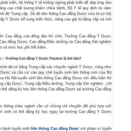
 phát triển, hệ thống Y tế không ngừng phát triển để đáp ứng nhu
âng cao chất lượng khám chữa bệnh, Bộ Y tế quy định từ năm
nh độ Trung cấp. Do đó liên thông Cao đẳng Dược vừa là cơ hội
cấp Y Dược bổ sung kiến thức, nâng cao giá trị bằng cấp và mở
lên Cao đẳng của đông đảo thí sinh, Trường Cao đẳng Y Dược
ng Cao đẳng Dược, Cao đẳng Điều dưỡng và Cao đẳng Xét nghiệm
ọn và mức học phí tiết kiệm.
c – Trường Cao đẳng Y Dược Pasteur là khi nào?
í sinh đã có bằng Trung cấp các chuyên ngành Y Dược, cũng như
 Dược và căn cứ vào quy chế tuyển sinh liên thông mới của Bộ
Hà Nội tuyển sinh liên thông Cao đẳng Dược với điều kiện thí
ung cấp Dược, Trung cấp Điều dưỡng, Trung cấp Xét nghiệm…chỉ
có thể đăng ký học liên thông Cao đẳng Dược tại trường Cao đẳng
liên thông chéo ngành cần có chứng chỉ chuyển đổi phù hợp với
thí sinh có thể đăng ký học ngay tại trường Cao đẳng Y Dược
n hành tuyển sinh
liên thông Cao đẳng Dược
với phạm vi tuyển