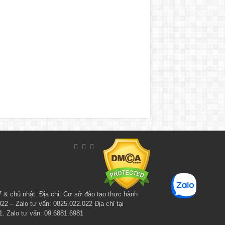
7 & chủ nhật. Địa chỉ: Cơ sở đào tạo thực hành
– Zalo tư vấn: 0825.022.022 Địa chỉ tại
. Zalo tư vấn: 09.6881.6981