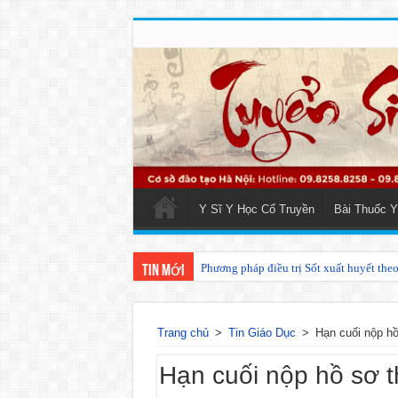
Y Sĩ Y Học Cổ Truyền
Bài Thuốc Y
Phương pháp điều trị Sốt xuất huyết the
Tin mới
Trang chủ
>
Tin Giáo Dục
>
Hạn cuối nộp hồ
Hạn cuối nộp hồ sơ t