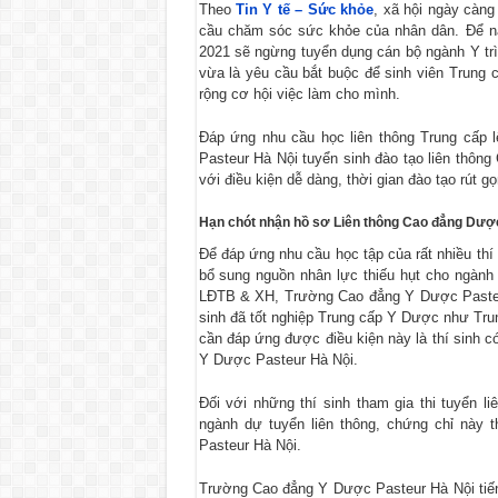
Theo
Tin Y tế – Sức khỏe
, xã hội ngày càng
cầu chăm sóc sức khỏe của nhân dân. Để n
2021 sẽ ngừng tuyển dụng cán bộ ngành Y trì
vừa là yêu cầu bắt buộc để sinh viên Trung 
rộng cơ hội việc làm cho mình.
Đáp ứng nhu cầu học liên thông Trung cấp 
Pasteur Hà Nội tuyển sinh đào tạo liên thô
với điều kiện dễ dàng, thời gian đào tạo rút g
Hạn chót nhận hồ sơ Liên thông Cao đẳng Dượ
Để đáp ứng nhu cầu học tập của rất nhiều th
bổ sung nguồn nhân lực thiếu hụt cho ngành
LĐTB & XH, Trường Cao đẳng Y Dược Pasteur 
sinh đã tốt nghiệp Trung cấp Y Dược như Tr
cần đáp ứng được điều kiện này là thí sinh 
Y Dược Pasteur Hà Nội.
Đối với những thí sinh tham gia thi tuyển 
ngành dự tuyển liên thông, chứng chỉ này 
Pasteur Hà Nội.
Trường Cao đẳng Y Dược Pasteur Hà Nội tiế