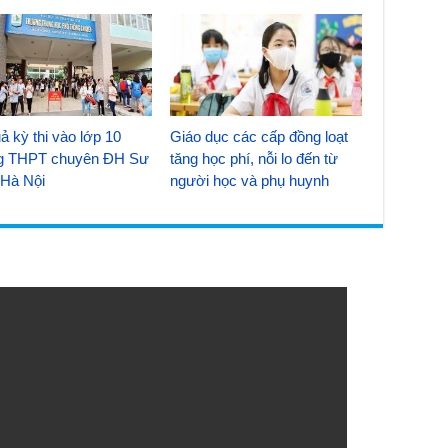
ả kỳ thi vào lớp 10
Giáo dục các cấp đồng loạt
g THPT chuyên ĐH Sư
tăng học phí, nỗi lo đến từ
Hà Nội
người học và phụ huynh