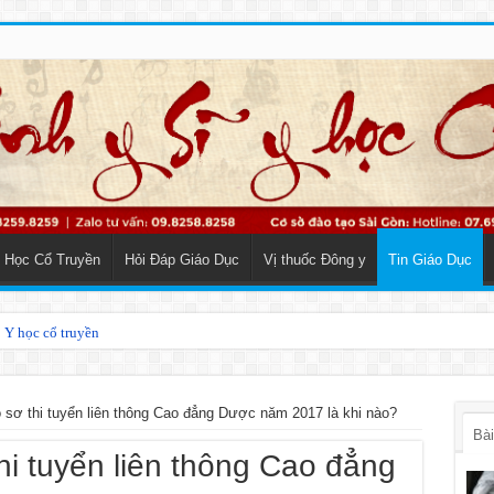
 Học Cổ Truyền
Hỏi Đáp Giáo Dục
Vị thuốc Đông y
Tin Giáo Dục
o Y học cổ truyền
 sơ thi tuyển liên thông Cao đẳng Dược năm 2017 là khi nào?
Bài
hi tuyển liên thông Cao đẳng