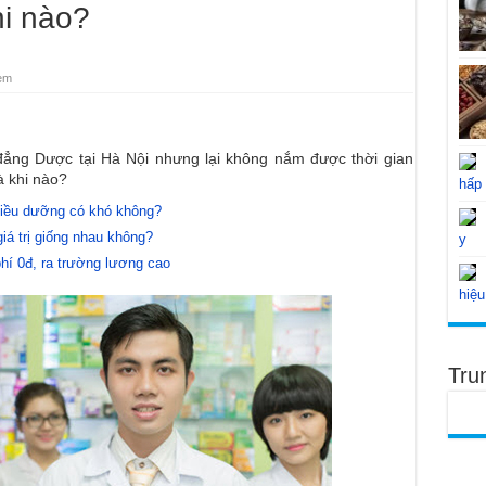
i nào?
em
 đẳng Dược tại Hà Nội nhưng lại không nắm được thời gian
à khi nào?
hấp
Điều dưỡng có khó không?
iá trị giống nhau không?
y
hí 0đ, ra trường lương cao
hiệu
Tru