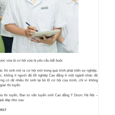
ược vừa là cơ hội vừa là yêu cầu bắt buộc
 thí sinh mở ra cơ hội mới trong quá trình phát triển sự nghiệp.
ợc, không ít người đã tốt nghiệp Cao đẳng ở một ngành khác đã
g có rất nhiều thí sinh lại bỏ lỡ cơ hội của mình, chỉ vì không
ian thi tuyển.
 gia thi tuyển, Ban tư vấn tuyển sinh Cao đẳng Y Dược Hà Nội –
ải đáp như sau:
2017