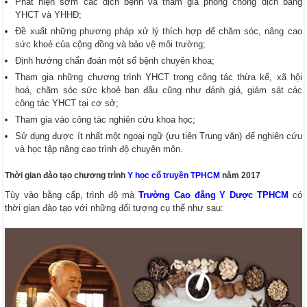
Phát hiện sớm các dịch bệnh và tham gia phòng chống dịch bằng
YHCT và YHHĐ;
Đề xuất những phương pháp xử lý thích hợp để chăm sóc, nâng cao
sức khoẻ của cộng đồng và bảo vệ môi trường;
Định hướng chẩn đoán một số bệnh chuyên khoa;
Tham gia những chương trình YHCT trong công tác thừa kế, xã hội
hoá, chăm sóc sức khoẻ ban đầu cũng như đánh giá, giám sát các
công tác YHCT tại cơ sở;
Tham gia vào công tác nghiên cứu khoa học;
Sử dụng được ít nhất một ngoại ngữ (ưu tiên Trung văn) để nghiên cứu
và học tập nâng cao trình độ chuyên môn.
Thời gian đào tạo chương trình
Y học cổ truyền TPHCM
năm 2017
Tùy vào bằng cấp, trình độ mà
Trường Cao đẳng Y Dược TPHCM
có
thời gian đào tạo với những đối tượng cụ thể như sau: