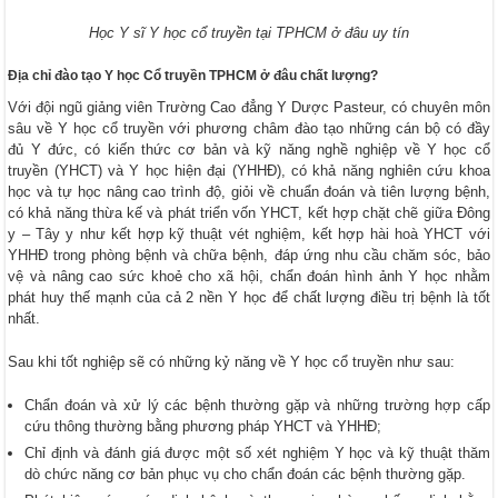
Học Y sĩ Y học cổ truyền tại TPHCM ở đâu uy tín
Địa chỉ đào tạo Y học Cổ truyền TPHCM ở đâu chất lượng?
Với đội ngũ giảng viên Trường Cao đẳng Y Dược Pasteur, có chuyên môn
sâu về Y học cổ truyền với phương châm đào tạo những cán bộ có đầy
đủ Y đức, có kiến thức cơ bản và kỹ năng nghề nghiệp về Y học cổ
truyền (YHCT) và Y học hiện đại (YHHĐ), có khả năng nghiên cứu khoa
học và tự học nâng cao trình độ, giỏi về chuẩn đoán và tiên lượng bệnh,
có khả năng thừa kế và phát triển vốn YHCT, kết hợp chặt chẽ giữa Đông
y – Tây y như kết hợp kỹ thuật vét nghiệm, kết hợp hài hoà YHCT với
YHHĐ trong phòng bệnh và chữa bệnh, đáp ứng nhu cầu chăm sóc, bảo
vệ và nâng cao sức khoẻ cho xã hội, chẩn đoán hình ảnh Y học nhằm
phát huy thế mạnh của cả 2 nền Y học để chất lượng điều trị bệnh là tốt
nhất.
Sau khi tốt nghiệp sẽ có những kỷ năng về Y học cổ truyền như sau:
Chẩn đoán và xử lý các bệnh thường gặp và những trường hợp cấp
cứu thông thường bằng phương pháp YHCT và YHHĐ;
Chỉ định và đánh giá được một số xét nghiệm Y học và kỹ thuật thăm
dò chức năng cơ bản phục vụ cho chẩn đoán các bệnh thường gặp.