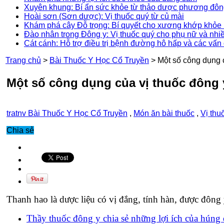
Xuyên khung: Bí ẩn sức khỏe từ thảo dược phương đô
Hoài sơn (Sơn dược): Vị thuốc quý từ củ mài
Khám phá cây Đỗ trọng: Bí quyết cho xương khớp khỏe 
Đào nhân trong Đông y: Vị thuốc quý cho phụ nữ và nhi
Cát cánh: Hỗ trợ điều trị bệnh đường hô hấp và các vấn
Trang chủ
>
Bài Thuốc Y Học Cổ Truyền
>
Một số công dụng 
Một số công dụng của vị thuốc đông 
tratnv
Bài Thuốc Y Học Cổ Truyền
,
Món ăn bài thuốc
,
Vị thu
Chia sẻ
Thanh hao là dược liệu có vị đắng, tính hàn, được đông
Thầy thuốc đông y chia sẻ những lợi ích của húng