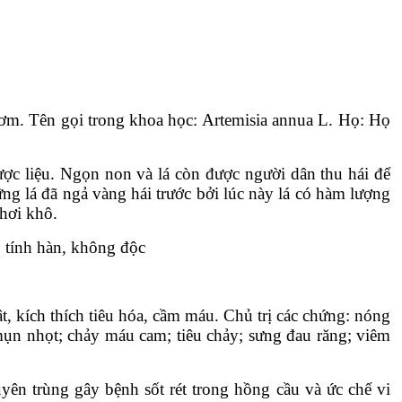
thơm. Tên gọi trong khoa học: Artemisia annua L. Họ: Họ
ợc liệu. Ngọn non và lá còn được người dân thu hái để
ng lá đã ngả vàng hái trước bởi lúc này lá có hàm lượng
phơi khô.
, tính hàn, không độc
ật, kích thích tiêu hóa, cầm máu. Chủ trị các chứng: nóng
; mụn nhọt; chảy máu cam; tiêu chảy; sưng đau răng; viêm
uyên trùng gây bệnh sốt rét trong hồng cầu và ức chế vi