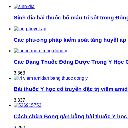
Sinh địa bài thuốc bổ máu trị sốt trong Đôn
Các phương pháp kiểm soát tăng huyết áp 
Các Dạng Thuốc Đông Dược Trong Y Học 
3,363
Bài thuốc Y học cổ truyền đặc trị viêm ami
3,337
Cách chữa Bong gân bằng bài thuốc Y học 
3,290