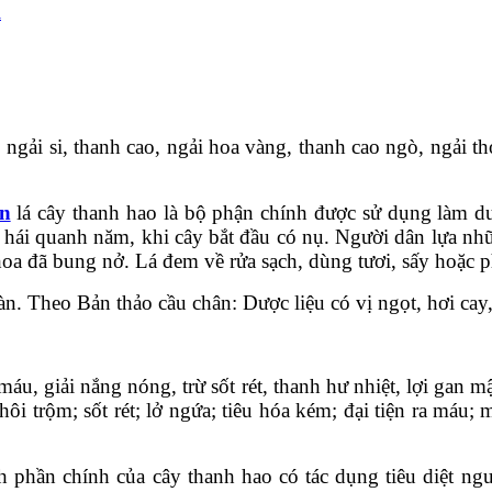
i
 ngải si, thanh cao, ngải hoa vàng, thanh cao ngò, ngải 
ền
lá cây thanh hao là bộ phận chính được sử dụng làm dư
hái quanh năm, khi cây bắt đầu có nụ. Người dân lựa nhữ
 hoa đã bung nở. Lá đem về rửa sạch, dùng tươi, sấy hoặc 
àn. Theo Bản thảo cầu chân: Dược liệu có vị ngọt, hơi cay
áu, giải nắng nóng, trừ sốt rét, thanh hư nhiệt, lợi gan m
hôi trộm; sốt rét; lở ngứa; tiêu hóa kém; đại tiện ra máu
h phần chính của cây thanh hao có tác dụng tiêu diệt ng