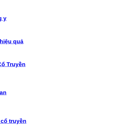
g y
hiệu quả
Cổ Truyền
dan
cổ truyền