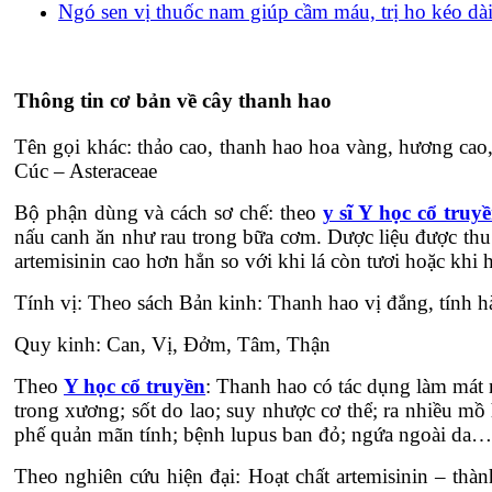
Ngó sen vị thuốc nam giúp cầm máu, trị ho kéo dà
Thông tin cơ bản về cây thanh hao
Tên gọi khác: thảo cao, thanh hao hoa vàng, hương cao,
Cúc – Asteraceae
Bộ phận dùng và cách sơ chế: theo
y sĩ Y học cổ truy
nấu canh ăn như rau trong bữa cơm. Dược liệu được thu 
artemisinin cao hơn hẳn so với khi lá còn tươi hoặc khi
Tính vị: Theo sách Bản kinh: Thanh hao vị đắng, tính h
Quy kinh: Can, Vị, Đởm, Tâm, Thận
Theo
Y học cổ truyền
: Thanh hao có tác dụng làm mát m
trong xương; sốt do lao; suy nhược cơ thể; ra nhiều mồ 
phế quản mãn tính; bệnh lupus ban đỏ; ngứa ngoài da…
Theo nghiên cứu hiện đại: Hoạt chất artemisinin – thàn