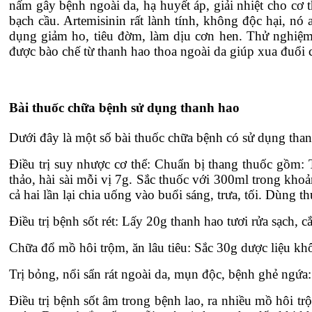
nấm gây bệnh ngoài da, hạ huyết áp, giải nhiệt cho cơ t
bạch cầu. Artemisinin rất lành tính, không độc hại, nó
dụng giảm ho, tiêu đờm, làm dịu cơn hen. Thử nghiệm 
được bào chế từ thanh hao thoa ngoài da giúp xua đuổi 
Bài thuốc chữa bệnh sử dụng thanh hao
Dưới đây là một số bài thuốc chữa bệnh có sử dụng tha
Điều trị suy nhược cơ thể: Chuẩn bị thang thuốc gồm: 
thảo, hài sài mỗi vị 7g. Sắc thuốc với 300ml trong kho
cả hai lần lại chia uống vào buổi sáng, trưa, tối. Dùng 
Điều trị bệnh sốt rét: Lấy 20g thanh hao tươi rửa sạch, c
Chữa đổ mồ hôi trộm, ăn lâu tiêu: Sắc 30g dược liệu kh
Trị bỏng, nổi sẩn rát ngoài da, mụn độc, bệnh ghẻ ngứa: 
Điều trị bệnh sốt âm trong bệnh lao, ra nhiều mồ hôi 