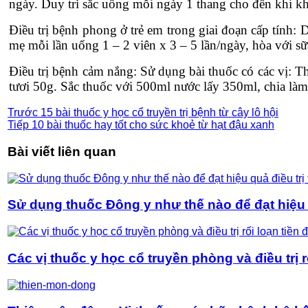
ngày. Duy trì sắc uống mỗi ngày 1 thang cho đến khi k
Điều trị bệnh phong ở trẻ em trong giai đoạn cấp tính: 
mẹ mỗi lần uống 1 – 2 viên x 3 – 5 lần/ngày, hòa với sữ
Điều trị bệnh cảm nắng: Sử dụng bài thuốc có các vị: Th
tươi 50g. Sắc thuốc với 500ml nước lấy 350ml, chia làm
Trước
15 bài thuốc y học cổ truyền trị bệnh từ cây lô hội
Tiếp
10 bài thuốc hay tốt cho sức khoẻ từ hạt đậu xanh
Bài viết liên quan
Sử dụng thuốc Đông y như thế nào để đạt hiệu q
Các vị thuốc y học cổ truyền phòng và điều trị r