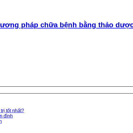
ương pháp chữa bệnh bằng thảo dược
rị tốt nhất?
ền đình
n