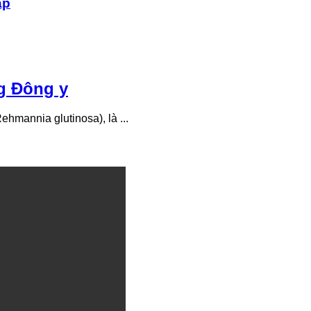
ấp
ng Đông y
ehmannia glutinosa), là ...