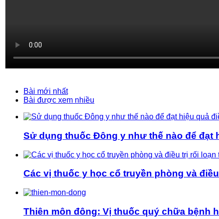
Bài mới nhất
Bài được xem nhiều
Sử dụng thuốc Đông y như thế nào để đạt hi
Các vị thuốc y học cổ truyền phòng và điều t
Thiên môn đông: Vị thuốc quý chữa bệnh 