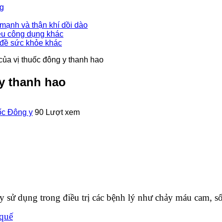
ng
mạnh và thận khí dồi dào
ều công dụng khác
 đề sức khỏe khác
của vị thuốc đông y thanh hao
y thanh hao
ốc Đông y
90 Lượt xem
 y sử dụng trong điều trị các bệnh lý như chảy máu cam, 
 quế