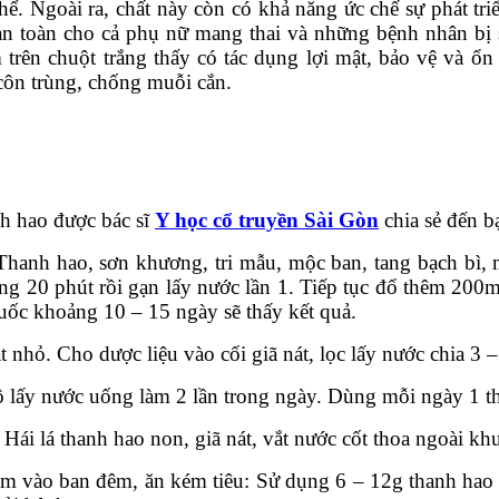
hể. Ngoài ra, chất này còn có khả năng ức chế sự phát tri
 an toàn cho cả phụ nữ mang thai và những bệnh nhân bị s
trên chuột trắng thấy có tác dụng lợi mật, bảo vệ và ổn
côn trùng, chống muỗi cắn.
nh hao được bác sĩ
Y học cổ truyền Sài Gòn
chia sẻ đến b
Thanh hao, sơn khương, tri mẫu, mộc ban, tang bạch bì,
ảng 20 phút rồi gạn lấy nước lần 1. Tiếp tục đổ thêm 200m
thuốc khoảng 10 – 15 ngày sẽ thấy kết quả.
ắt nhỏ. Cho dược liệu vào cối giã nát, lọc lấy nước chia 3 
ô lấy nước uống làm 2 lần trong ngày. Dùng mỗi ngày 1 tha
Hái lá thanh hao non, giã nát, vắt nước cốt thoa ngoài khu
trộm vào ban đêm, ăn kém tiêu: Sử dụng 6 – 12g thanh hao