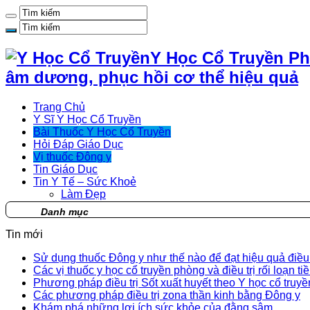
Y Học Cổ Truyền Ph
âm dương, phục hồi cơ thể hiệu quả
Trang Chủ
Y Sĩ Y Học Cổ Truyền
Bài Thuốc Y Học Cổ Truyền
Hỏi Đáp Giáo Dục
Vị thuốc Đông y
Tin Giáo Dục
Tin Y Tế – Sức Khoẻ
Làm Đẹp
Danh mục
Tin mới
Sử dụng thuốc Đông y như thế nào để đạt hiệu quả điều t
Các vị thuốc y học cổ truyền phòng và điều trị rối loạn ti
Phương pháp điều trị Sốt xuất huyết theo Y học cổ truyề
Các phương pháp điều trị zona thần kinh bằng Đông y
Khám phá những lợi ích sức khỏe của đằng sâm