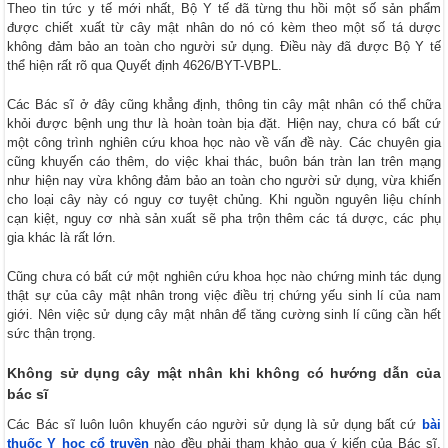
Theo tin tức y tế mới nhất, Bộ Y tế đã từng thu hồi một số sản phẩm
được chiết xuất từ cây mật nhân do nó có kèm theo một số tá dược
không đảm bảo an toàn cho người sử dụng. Điều này đã được Bộ Y tế
thể hiện rất rõ qua Quyết định 4626/BYT-VBPL.
Các Bác sĩ ở đây cũng khẳng định, thông tin cây mật nhân có thể chữa
khỏi được bệnh ung thư là hoàn toàn bịa đặt. Hiện nay, chưa có bất cứ
một công trình nghiên cứu khoa học nào về vấn đề này. Các chuyên gia
cũng khuyến cáo thêm, do việc khai thác, buôn bán tràn lan trên mạng
như hiện nay vừa không đảm bảo an toàn cho người sử dụng, vừa khiến
cho loại cây này có nguy cơ tuyệt chủng. Khi nguồn nguyên liệu chính
cạn kiệt, nguy cơ nhà sản xuất sẽ pha trộn thêm các tá dược, các phụ
gia khác là rất lớn.
Cũng chưa có bất cứ một nghiên cứu khoa học nào chứng minh tác dụng
thật sự của cây mật nhân trong việc điều trị chứng yếu sinh lí của nam
giới. Nên việc sử dụng cây mật nhân để tăng cường sinh lí cũng cần hết
sức thận trọng.
Không sử dụng cây mật nhân khi không có hướng dẫn của
bác sĩ
Các Bác sĩ luôn luôn khuyến cáo người sử dụng là sử dụng bất cứ
bài
thuốc Y học cổ truyền
nào đều phải tham khảo qua ý kiến của Bác sĩ,