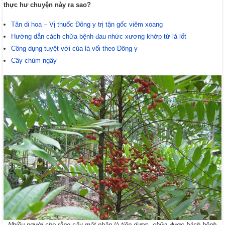
thực hư chuyện này ra sao?
Tân di hoa – Vị thuốc Đông y trị tận gốc viêm xoang
Hướng dẫn cách chữa bệnh đau nhức xương khớp từ lá lốt
Công dụng tuyệt vời của lá vối theo Đông y
Cây chùm ngây
Nhiều người cho rằng cây mật nhân là tiên dược, chữa được bách bệnh