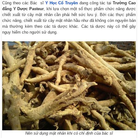
Cũng theo các Bác sĩ
Y Học Cổ Truyền
đang công tác tại
Trường Cao
đẳng Y Dược Pasteur
, khi lựa chọn một số thực phẩm chức năng được
chiết xuất từ cây mật nhân cần phải hết sức lưu ý. Bởi các thực phẩm
chức năng, chiết xuất từ cây mật nhân hầu như đã không còn nguyên bản
mà thường kèm theo các tá dược khác. Các tá dược này có thể gây
nguy hiểm cho người sử dụng.
Nên sử dụng mật nhân khi có chỉ định của bác sĩ