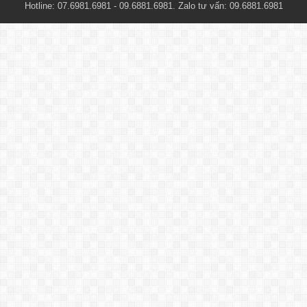
Hotline: 07.6981.6981 - 09.6881.6981. Zalo tư vấn: 09.6881.6981