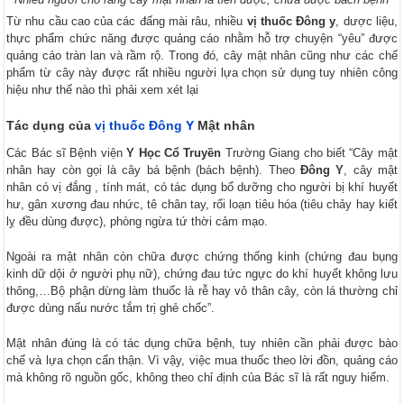
Từ nhu cầu cao của các đấng mài râu, nhiều
vị thuốc Đông y
, dược liệu,
thực phẩm chức năng được quảng cáo nhằm hỗ trợ chuyện “yêu” được
quảng cáo tràn lan và rầm rộ. Trong đó, cây mật nhân cũng như các chế
phẩm từ cây này được rất nhiều người lựa chọn sử dụng tuy nhiên công
hiệu như thế nào thì phải xem xét lại
Tác dụng của
vị thuốc Đông Y
Mật nhân
Các Bác sĩ Bệnh viện
Y Học Cổ Truyền
Trường Giang cho biết “Cây mật
nhân hay còn gọi là cây bá bệnh (bách bệnh). Theo
Đông Y
, cây mật
nhân có vị đắng , tính mát, có tác dụng bổ dưỡng cho người bị khí huyết
hư, gân xương đau nhức, tê chân tay, rối loạn tiêu hóa (tiêu chảy hay kiết
lỵ đều dùng được), phòng ngừa tứ thời cảm mạo.
Ngoài ra mật nhân còn chữa được chứng thống kinh (chứng đau bụng
kinh dữ dội ở người phụ nữ), chứng đau tức ngực do khí huyết không lưu
thông,…Bộ phận dừng làm thuốc là rễ hay vỏ thân cây, còn lá thường chỉ
được dùng nấu nước tắm trị ghẻ chốc”.
Mật nhân đúng là có tác dụng chữa bệnh, tuy nhiên cần phải được bào
chế và lựa chọn cẩn thận. Vì vậy, việc mua thuốc theo lời đồn, quảng cáo
mà không rõ nguồn gốc, không theo chỉ định của Bác sĩ là rất nguy hiểm.