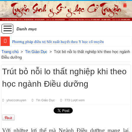
Danh mục
Phương pháp điều trị Sốt xuất huyết theo Y học cổ truyền
Các phương pháp điều trị zona thần kinh bằng Đông y
Trang chủ
>
Tin Giáo Dục
>
Trút bỏ nỗi lo thất nghiệp khi theo học ngành
Điều dưỡng
Trút bỏ nỗi lo thất nghiệp khi theo
học ngành Điều dưỡng
yhoccotruyen
Tin Giáo Dục
773 Lượt xem
Với những lợi thế mà Ngành Điều dưỡng mang lại,