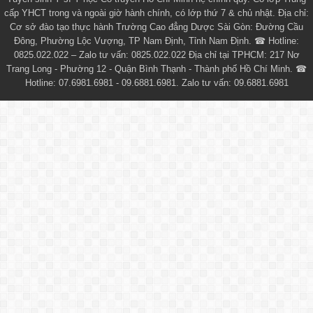
cấp YHCT
trong và ngoài giờ hành chính, có lớp thứ 7 & chủ nhật. Địa chỉ:
Cơ sở đào tạo thực hành Trường Cao đẳng Dược Sài Gòn: Đường Cầu
Đông, Phường Lộc Vượng, TP Nam Định, Tỉnh Nam Định. ☎ Hotline:
0825.022.022 – Zalo tư vấn: 0825.022.022 Địa chỉ tại TPHCM: 217 Nơ
Trang Long - Phường 12 - Quận Bình Thạnh - Thành phố Hồ Chí Minh. ☎
Hotline: 07.6981.6981 - 09.6881.6981. Zalo tư vấn: 09.6881.6981