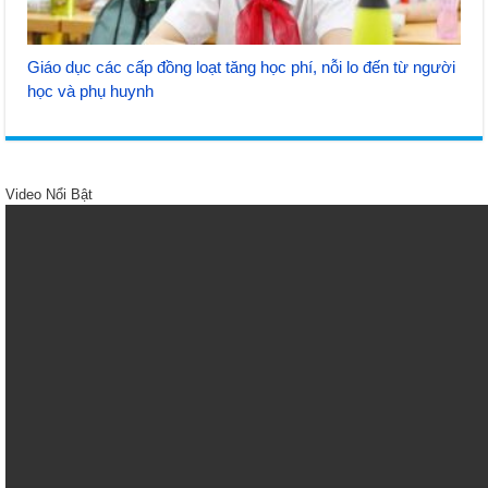
Giáo dục các cấp đồng loạt tăng học phí, nỗi lo đến từ người
học và phụ huynh
Video Nổi Bật