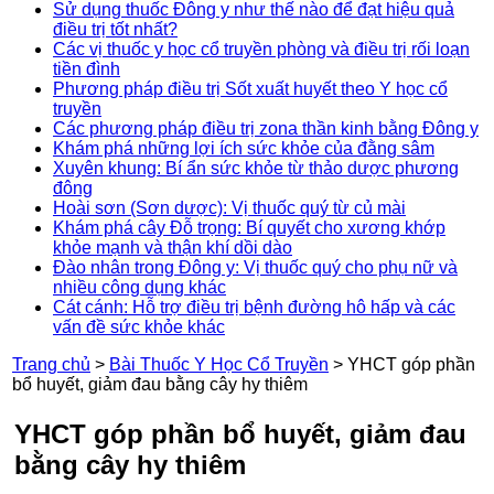
Sử dụng thuốc Đông y như thế nào để đạt hiệu quả
điều trị tốt nhất?
Các vị thuốc y học cổ truyền phòng và điều trị rối loạn
tiền đình
Phương pháp điều trị Sốt xuất huyết theo Y học cổ
truyền
Các phương pháp điều trị zona thần kinh bằng Đông y
Khám phá những lợi ích sức khỏe của đằng sâm
Xuyên khung: Bí ẩn sức khỏe từ thảo dược phương
đông
Hoài sơn (Sơn dược): Vị thuốc quý từ củ mài
Khám phá cây Đỗ trọng: Bí quyết cho xương khớp
khỏe mạnh và thận khí dồi dào
Đào nhân trong Đông y: Vị thuốc quý cho phụ nữ và
nhiều công dụng khác
Cát cánh: Hỗ trợ điều trị bệnh đường hô hấp và các
vấn đề sức khỏe khác
Trang chủ
>
Bài Thuốc Y Học Cổ Truyền
>
YHCT góp phần
bổ huyết, giảm đau bằng cây hy thiêm
YHCT góp phần bổ huyết, giảm đau
bằng cây hy thiêm