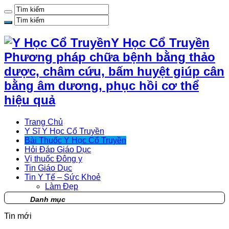
Y Học Cổ Truyền
Phương pháp chữa bệnh bằng thảo
dược, châm cứu, bấm huyệt giúp cân
bằng âm dương, phục hồi cơ thể
hiệu quả
Trang Chủ
Y Sĩ Y Học Cổ Truyền
Bài Thuốc Y Học Cổ Truyền
Hỏi Đáp Giáo Dục
Vị thuốc Đông y
Tin Giáo Dục
Tin Y Tế – Sức Khoẻ
Làm Đẹp
Danh mục
Tin mới