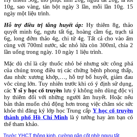
10g, sao vàng, tán bột ngày 3 lần, mỗi lần 10g. 15
ngày một liệu trình.
Hỗ trợ điều trị tăng huyết áp:
Hy thiêm 8g, thảo
quyết minh 6g, ngưu tất 6g, hoàng cầm 6g, trạch tả
6g, long đởm thảo 4g, chi tử 4g. Tất cả cho vào ấm
cùng với 700ml nước, sắc nhỏ lửa còn 300ml, chia 2
lần uống trong ngày. 10 ngày 1 liệu trình.
Mặc dù chỉ là cây thuốc nhỏ bé nhưng sức công phá
của chúng trong điều trị các chứng bệnh phong thấp,
đau nhức xương khớp,…, hỗ trợ bổ huyết, giảm đau
vôc cùng lớn. Tuy nhiên trước khi có ý định sử dụng,
các
Y sĩ y học cổ truyền
lưu ý không nên dùng độc vị
hy thiêm đối với những người âm huyết. Hoặc nếu
bản thân muốn chủ động hơn trong việc chăm sóc sức
khỏe thì đăng ký lớp học Trung cấp
Y học cổ truyền
thành phố Hồ Chí Minh
là ý tưởng hay àm bạn có
thể tham khảo.
Trước
YHCT thông kinh, cường gân cốt nhờ ngưu tất