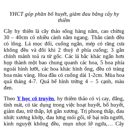
YHCT góp phần bổ huyết, giảm đau bằng cây hy
thiêm
Cây hy thiên là cây thảo sống hàng năm, cao chừng
30 – 40cm có nhiều cành nằm ngang. Thân cành đều
có lông. Lá mọc đối, cuống ngắn, mép có răng cưa
không đều và đôi khi 2 thuỳ ở phía cuống; 3 gân
chính mảnh toả ra từ gốc. Các lá bắc khác ngắn hơn
họp thành một bao chung quanh các hoa, 5 hoa phía
ngoài hình lưỡi, các hoa khác hình ống, đều có tràng
hoa màu vàng. Hoa đầu có cuống dài 1-2cm. Mùa hoa
quả tháng 4-7. Quả bế hình trứng 4 – 5 cạnh, màu
đen.
Theo
Y học cổ truyền
, hy thiêm thảo có vị cay, đắng,
tính mát, có tác dụng trong việc hoạt huyết, bổ huyết,
giảm đau, trừ thấp, lợi gân xương. Trị phong thấp, đau
nhức xương khớp, đau lưng mỏi gối, tê bại nửa người,
kinh nguyệt không đều, mụn nhọt lở ngứa,… Cây