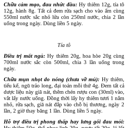
Chữa cảm mạo, đau nhức đầu:
Hy thiêm 12g, tía tô
12g, hành 8g. Tất cả đem rửa sạch cho vào ấm cùng
550ml nước sắc nhỏ lửa còn 250ml nước, chia 2 lần
uống trong ngày. Dùng liền 5 ngày.
Tía tô
Điều trị mất ngủ:
Hy thiêm 20g, hoa hòe 20g cùng
700ml nước sắc còn 500ml, chia 3 lần uống trong
ngày.
Chữa mụn nhọt do nóng (chưa vỡ mủ):
Hy thiêm,
tiểu kế, ngũ trảo long, đại toán mỗi thứ 4g. Đem tất cả
dược liệu này giã nát, thêm chén rượu con (30ml) vào,
vắt lấy nước uống. Đồng thời lấy hy thiêm tươi 1 nắm
nhỏ, rửa sạch, giã nát đắp vào chỗ bị thương, ngày 2
lần, 2 giờ thay băng 1 lần. Dùng liền 5 ngày.
Hỗ trợ điều trị phong thấp hay lưng gối đau mỏi:
Hy thiêm 50g, thổ phục linh 20g, ngưu tất 20g, lá lốt