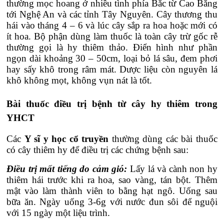
thường mọc hoang ở nhiều tình phía Bắc từ Cao Bằng
tới Nghệ An và các tỉnh Tây Nguyên. Cây thương thu
hái vào tháng 4 – 6 và lúc cây sắp ra hoa hoặc mới có
ít hoa. Bộ phận dùng làm thuốc là toàn cây trừ gốc rễ
thường gọi là hy thiêm thảo. Điển hình như phần
ngọn dài khoảng 30 – 50cm, loại bỏ lá sâu, đem phơi
hay sấy khô trong râm mát. Dược liệu còn nguyên lá
khô không mọt, không vụn nát là tốt.
Bài thuốc điều trị bệnh từ cây hy thiêm trong
YHCT
Các
Y sĩ y học cổ truyền
thường dùng các bài thuốc
có cây thiêm hy để điều trị các chứng bệnh sau:
Điều trị mất tiếng do cảm gió:
Lấy lá và cành non hy
thiêm hái trước khi ra hoa, sao vàng, tán bột. Thêm
mật vào làm thành viên to bằng hạt ngô. Uống sau
bữa ăn. Ngày uống 3-6g với nước đun sôi để nguội
với 15 ngày một liệu trình.