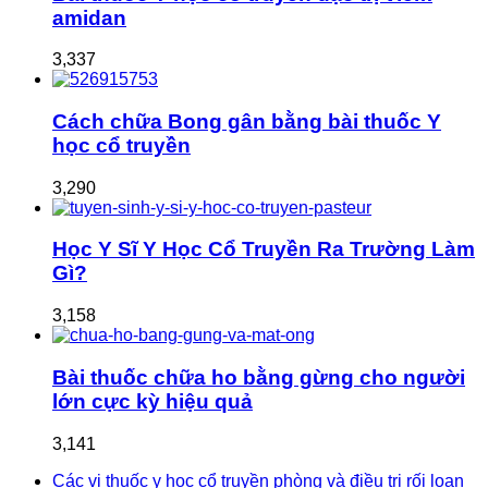
amidan
3,337
Cách chữa Bong gân bằng bài thuốc Y
học cổ truyền
3,290
Học Y Sĩ Y Học Cổ Truyền Ra Trường Làm
Gì?
3,158
Bài thuốc chữa ho bằng gừng cho người
lớn cực kỳ hiệu quả
3,141
Các vị thuốc y học cổ truyền phòng và điều trị rối loạn