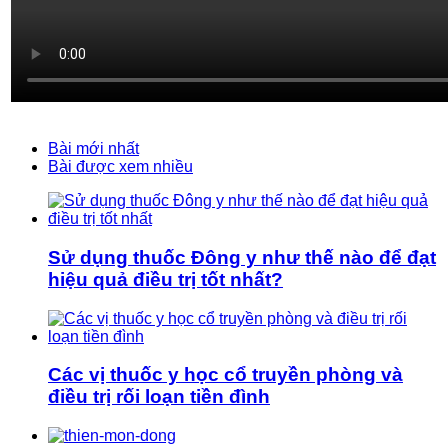
Bài mới nhất
Bài được xem nhiều
Sử dụng thuốc Đông y như thế nào để đạt
hiệu quả điều trị tốt nhất?
Các vị thuốc y học cổ truyền phòng và
điều trị rối loạn tiền đình