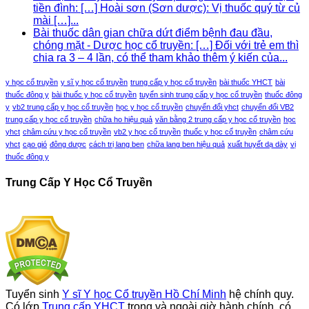
tiền đình: […] Hoài sơn (Sơn dược): Vị thuốc quý từ củ
mài […]...
Bài thuốc dân gian chữa dứt điểm bệnh đau đầu,
chóng mặt - Dược học cổ truyền: […] Đối với trẻ em thì
chia ra 3 – 4 lần, có thể tham khảo thêm ý kiến của...
y học cổ truyền
y sĩ y học cổ truyền
trung cấp y học cổ truyền
bài thuốc YHCT
bài
thuốc đông y
bài thuốc y học cổ truyền
tuyển sinh trung cấp y học cổ truyền
thuốc đông
y
vb2 trung cấp y học cổ truyền
học y học cổ truyền
chuyển đổi yhct
chuyển đổi VB2
trung cấp y học cổ truyền
chữa ho hiệu quả
văn bằng 2 trung cấp y học cổ truyền
học
yhct
châm cứu y học cổ truyền
vb2 y học cổ truyền
thuốc y học cổ truyền
châm cứu
yhct
cạo gió
đông dược
cách trị lang ben
chữa lang ben hiệu quả
xuất huyết dạ dày
vị
thuốc đông y
Trung Cấp Y Học Cổ Truyền
Tuyển sinh
Y sĩ Y học Cổ truyền Hồ Chí Minh
hệ chính quy.
Có lớp
Trung cấp YHCT
trong và ngoài giờ hành chính, có