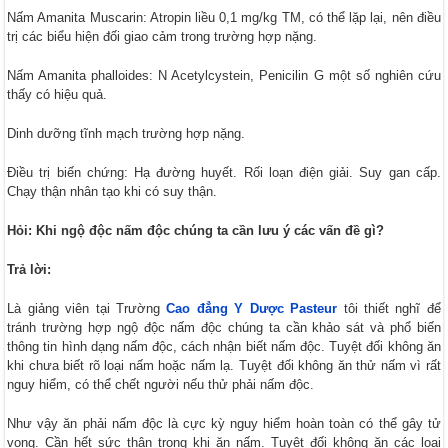
Nấm Amanita Muscarin: Atropin liều 0,1 mg/kg TM, có thể lặp lại, nên điều
trị các biểu hiện đối giao cảm trong trường hợp nặng.
Nấm Amanita phalloides: N Acetylcystein, Penicilin G một số nghiên cứu
thấy có hiệu quả.
Dinh dưỡng tĩnh mạch trường hợp nặng.
Điều trị biến chứng: Hạ đường huyết. Rối loạn điện giải. Suy gan cấp.
Chạy thận nhân tạo khi có suy thận.
Hỏi: Khi ngộ độc nấm độc chúng ta cần lưu ý các vấn đề gì?
Trả lời:
Là giảng viên tại Trường
Cao đẳng Y Dược Pasteur
tôi thiết nghĩ để
tránh trường hợp ngộ độc nấm độc chúng ta cần khảo sát và phổ biến
thông tin hình dạng nấm độc, cách nhận biết nấm độc. Tuyệt đối không ăn
khi chưa biết rõ loại nấm hoặc nấm lạ. Tuyệt đối không ăn thử nấm vì rất
nguy hiểm, có thể chết người nếu thử phải nấm độc.
Như vậy ăn phải nấm độc là cực kỳ nguy hiểm hoàn toàn có thể gây tử
vong. Cần hết sức thận trọng khi ăn nấm. Tuyệt đối không ăn các loại