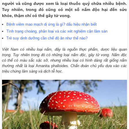
người và cũng được xem là loại thuốc quý chữa nhiều bệnh.
Tuy nhiên, trong đó cũng có một số nấm độc hại đến sức
khỏe, thậm chí có thể gây tử vong.
Bệnh viêm mao mạch dị ứng là gì? dấu hiệu nhận biết
Tình trạng choáng, phân loại và các xét nghiệm cận lâm sàn
Trẻ suy dinh dưỡng cần chế độ ăn như thế nào?
Việt Nam có nhiều loại nấm, đây là nguồn thực phẩm, dược liệu quan
trọng. Tuy nhiên trong đó có những loại nấm độc, gây tử vong. Nấm độc
có thể có màu sắc sặc sỡ, nhưng nhiều loại có hình dáng rất giống nấm
thường nhất là loại
Amanita phalloides
. Chẩn đoán chủ yếu dựa vào các
triệu chứng lâm sàng và dịch tễ học.