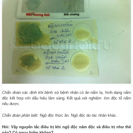
Chẩn đoán xác định khi
b
ệnh sử bệnh nhân có ăn nấm lạ, hình dạng nấm
độc kết hợp với dấu hiệu lâm sàng. Kết quả xét nghiệm: tìm độc tố nấm
nếu được.
Chẩn đoán phân biệt:
Ngộ độc thức ăn. Ngộ độc do tác nhân khác.
Hỏi: Vậy nguyên tắc điều trị khi ngộ độc nấm độc và điều trị như thế
nào? Có nguy hiểm không?