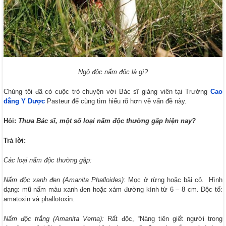
Ngộ độc nấm độc là gì?
Chúng tôi đã có cuộc trò chuyện với Bác sĩ giảng viên tại Trường
Cao
đẳng Y Dược
Pasteur để cùng tìm hiểu rõ hơn về vấn đề này.
Hỏi:
Thưa Bác sĩ, một số loại nấm độc thường gặp hiện nay?
Trả lời:
Các loại nấm độc thường gặp:
Nấm độc xanh đen (Amanita Phalloides):
Mọc ở rừng hoặc bãi cỏ. Hình
dạng: mũ nấm màu xanh đen hoặc xám đường kính từ 6 – 8 cm. Độc tố:
amatoxin và phallotoxin.
Nấm độc trắng (Amanita Verna):
Rất độc, “Nàng tiên giết người trong