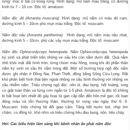
rừng” mọc ở bãi cỏ trong rừng. Hình dạng: mũ nấm màu trắng, có đường
kính từ 7 – 10 cm. Độc tố: amatoxin
Nấm độc đỏ (Amanita muscaria):
Hình dạng: mũ nấm có màu đỏ cam,
đường kính 5 – 10cm phủ mụn màu trắng. Độc tố: muscarin.
Nấm độc nâu (Amanita pantherina):
Hình dạng: mũ nấm màu nâu nhạt,
đường kính 5 – 10cm, phủ các vảy mụn màu trắng. Độc tố: muscarin
Nấm độc Ophiocordyceps heteropoda:
Nấm Ophiocordyceps heteropoda
ký sinh và phát triển trên nhộng ve sầu khi còn nằm dưới đất. Quả nằm
nhô khỏi mặt đất hình tròn, từng chùm màu hồng, trong khi đó phần thân
nấm ký sinh ve sầu thì nằm trong đất. Một số trường hợp ngộ độc nấm
được ghi nhận ở Đồng Nai, Phan Thiết, đồng bằng Sông Cửu Long. Rất
khó phân biệt hình thái bên ngoài nhộng ve sầu bình thường với nhộng ve
sầu nhiễm nấm. Triệu chứng ngộ độc: nôn ói, đau bụng, hốt hoảng, rung
co giật toàn thân và từng cơn ngắn từ 1-5 phút. Amatoxin là độc tố không
bị bất hoạt bởi nhiệt độ gây hoại tử gan cấp dẫn đến hôn mê gan, rối loạn
đông máu và tổn thương thận, thường tử vong vào ngày thứ 6- 8.
Muscarin: triệu chứng hệ đối giao cảm: Tăng tiết nước bọt, nhịp tim
chậm, co đồng tử, khó nhìn và triệu chứng tiêu đau bụng, nôn, tiêu chảy.
Hỏi: Các biểu hiện lâm sàng khi bệnh nhân ăn phải nấm độc