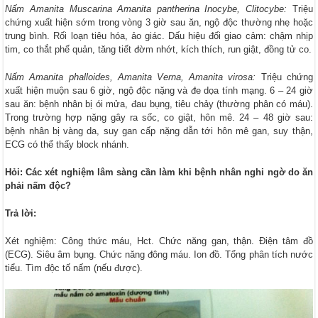
Nấm Amanita Muscarina Amanita pantherina Inocybe, Clitocybe:
Triệu
chứng xuất hiện sớm trong vòng 3 giờ sau ăn, ngộ độc thường nhẹ hoặc
trung bình. Rối loạn tiêu hóa, ảo giác. Dấu hiệu đối giao cảm: chậm nhịp
tim, co thắt phế quản, tăng tiết đờm nhớt, kích thích, run giật, đồng tử co.
Nấm Amanita phalloides, Amanita Verna, Amanita virosa:
Triệu chứng
xuất hiện muộn sau 6 giờ, ngộ độc nặng và đe dọa tính mạng. 6 – 24 giờ
sau ăn: bệnh nhân bị ói mửa, đau bụng, tiêu chảy (thường phân có máu).
Trong trường hợp nặng gây ra sốc, co giật, hôn mê. 24 – 48 giờ sau:
bệnh nhân bị vàng da, suy gan cấp nặng dẫn tới hôn mê gan, suy thận,
ECG có thể thấy block nhánh.
Hỏi: Các xét nghiệm lâm sàng cần làm khi bệnh nhân nghi ngờ do ăn
phải nấm độc?
Trả lời:
Xét nghiệm: Công thức máu, Hct. Chức năng gan, thận. Điện tâm đồ
(ECG). Siêu âm bụng. Chức năng đông máu. Ion đồ. Tổng phân tích nước
tiểu. Tìm độc tố nấm (nếu được).