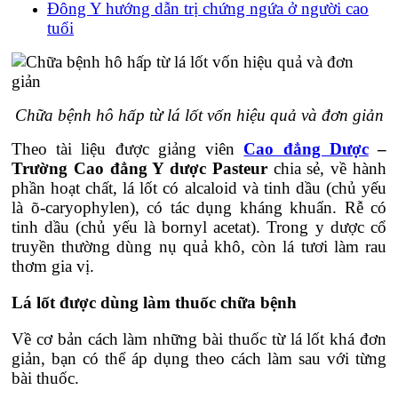
Đông Y hướng dẫn trị chứng ngứa ở người cao
tuổi
Chữa bệnh hô hấp từ lá lốt vốn hiệu quả và đơn giản
Theo tài liệu được giảng viên
Cao đẳng Dược
–
Trường Cao đẳng Y dược Pasteur
chia sẻ, về hành
phần hoạt chất, lá lốt có alcaloid và tinh dầu (chủ yếu
là õ-caryophylen), có tác dụng kháng khuẩn. Rễ có
tinh dầu (chủ yếu là bornyl acetat). Trong y dược cổ
truyền thường dùng nụ quả khô, còn lá tươi làm rau
thơm gia vị.
Lá lốt được dùng làm thuốc chữa bệnh
Về cơ bản cách làm những bài thuốc từ lá lốt khá đơn
giản, bạn có thể áp dụng theo cách làm sau với từng
bài thuốc.