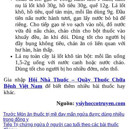
nụ lá lốt khô 30g, hồ tiêu 30g, quế 12g. Lá lốt
khô, hồ tiêu, quế tán mịn, mỗi lần dùng 9g. Đầu
tiên nấu nước hành tươi, gạn lấy nước bỏ bã để
riêng. Cho tiếp gạo tẻ vo sạch vào nồi, đổ nước
vừa đủ nấu cháo, cháo chín cho bột thuốc vào
khuấy đều, ăn khi đói. Dùng tốt cho người bị
đầy bụng không tiêu, chán ăn có liên quan với
hư hàn, hàn thấp.
Lá nụ toàn cây lá lốt khô tán bột: mỗi lần uống
1,5-2g uống với nước canh hoặc nước cháo.
Dùng tốt cho người bị ho nhiều đờm, nôn thổ.
Gia nhập
Hội Nhà Thuốc – Quầy Thuốc Chữa
Bệnh Việt Nam
để biết thêm nhiều bài thuốc hay
khác.
Nguồn:
ysiyhoccotruyen.com
Trước
Món ăn thuốc trị mề đay mẩn ngứa được dùng nhiều
trong đông y
Tiếp
Trị chứng ngứa ở người cao tuổi theo các bài thuốc