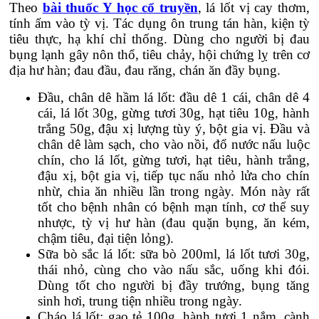
Theo
bài thuốc Y học cổ truyền
, lá lốt vị cay thơm,
tính ấm vào tỳ vị. Tác dụng ôn trung tán hàn, kiện tỳ
tiêu thực, hạ khí chỉ thống. Dùng cho người bị đau
bụng lạnh gây nôn thổ, tiêu chảy, hội chứng lỵ trên cơ
địa hư hàn; đau đầu, đau răng, chán ăn đầy bụng.
Đầu, chân dê hầm lá lốt: đầu dê 1 cái, chân dê 4
cái, lá lốt 30g, gừng tươi 30g, hạt tiêu 10g, hành
trắng 50g, đậu xị lượng tùy ý, bột gia vị. Đầu và
chân dê làm sạch, cho vào nồi, đổ nước nấu luộc
chín, cho lá lốt, gừng tươi, hạt tiêu, hành trắng,
đậu xị, bột gia vị, tiếp tục nấu nhỏ lửa cho chín
nhừ, chia ăn nhiều lần trong ngày. Món này rất
tốt cho bệnh nhân có bệnh mạn tính, cơ thể suy
nhược, tỳ vị hư hàn (đau quặn bụng, ăn kém,
chậm tiêu, đại tiện lỏng).
Sữa bò sắc lá lốt: sữa bò 200ml, lá lốt tươi 30g,
thái nhỏ, cùng cho vào nấu sắc, uống khi đói.
Dùng tốt cho người bị đầy trướng, bụng tăng
sinh hơi, trung tiện nhiều trong ngày.
Cháo lá lốt: gạo tẻ 100g, hành tươi 1 nắm, cành