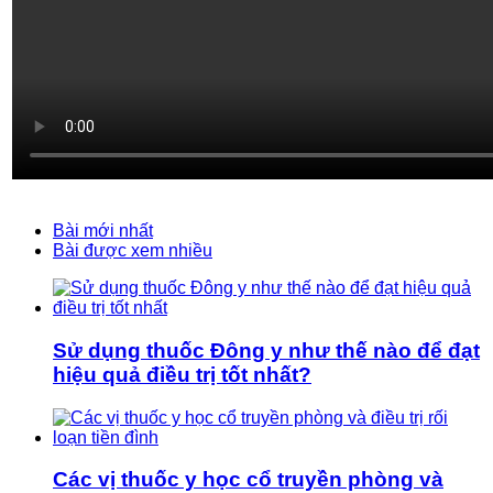
Bài mới nhất
Bài được xem nhiều
Sử dụng thuốc Đông y như thế nào để đạt
hiệu quả điều trị tốt nhất?
Các vị thuốc y học cổ truyền phòng và