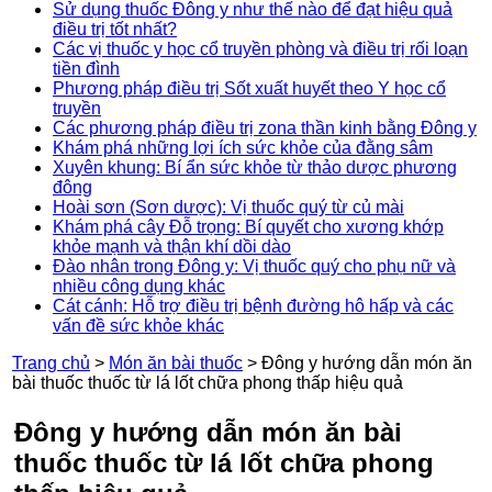
Sử dụng thuốc Đông y như thế nào để đạt hiệu quả
điều trị tốt nhất?
Các vị thuốc y học cổ truyền phòng và điều trị rối loạn
tiền đình
Phương pháp điều trị Sốt xuất huyết theo Y học cổ
truyền
Các phương pháp điều trị zona thần kinh bằng Đông y
Khám phá những lợi ích sức khỏe của đằng sâm
Xuyên khung: Bí ẩn sức khỏe từ thảo dược phương
đông
Hoài sơn (Sơn dược): Vị thuốc quý từ củ mài
Khám phá cây Đỗ trọng: Bí quyết cho xương khớp
khỏe mạnh và thận khí dồi dào
Đào nhân trong Đông y: Vị thuốc quý cho phụ nữ và
nhiều công dụng khác
Cát cánh: Hỗ trợ điều trị bệnh đường hô hấp và các
vấn đề sức khỏe khác
Trang chủ
>
Món ăn bài thuốc
>
Đông y hướng dẫn món ăn
bài thuốc thuốc từ lá lốt chữa phong thấp hiệu quả
Đông y hướng dẫn món ăn bài
thuốc thuốc từ lá lốt chữa phong