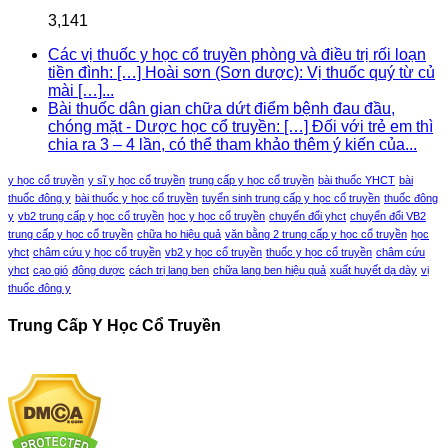
3,141
Các vị thuốc y học cổ truyền phòng và điều trị rối loạn
tiền đình: […] Hoài sơn (Sơn dược): Vị thuốc quý từ củ
mài […]...
Bài thuốc dân gian chữa dứt điểm bệnh đau đầu,
chóng mặt - Dược học cổ truyền: […] Đối với trẻ em thì
chia ra 3 – 4 lần, có thể tham khảo thêm ý kiến của...
y học cổ truyền
y sĩ y học cổ truyền
trung cấp y học cổ truyền
bài thuốc YHCT
bài
thuốc đông y
bài thuốc y học cổ truyền
tuyển sinh trung cấp y học cổ truyền
thuốc đông
y
vb2 trung cấp y học cổ truyền
học y học cổ truyền
chuyển đổi yhct
chuyển đổi VB2
trung cấp y học cổ truyền
chữa ho hiệu quả
văn bằng 2 trung cấp y học cổ truyền
học
yhct
châm cứu y học cổ truyền
vb2 y học cổ truyền
thuốc y học cổ truyền
châm cứu
yhct
cạo gió
đông dược
cách trị lang ben
chữa lang ben hiệu quả
xuất huyết dạ dày
vị
thuốc đông y
Trung Cấp Y Học Cổ Truyền