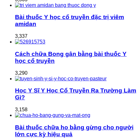
Bài thuốc Y học cổ truyền đặc trị viêm
amidan
3,337
Cách chữa Bong gân bằng bài thuốc Y
học cổ truyền
3,290
Học Y Sĩ Y Học Cổ Truyền Ra Trường Làm
Gì?
3,158
Bài thuốc chữa ho bằng gừng cho người
lớn cực kỳ hiệu quả