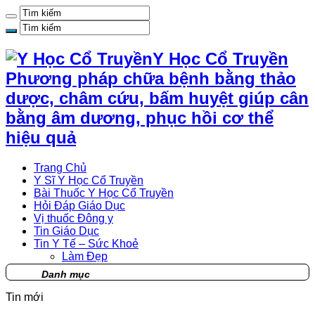
Y Học Cổ Truyền
Phương pháp chữa bệnh bằng thảo
dược, châm cứu, bấm huyệt giúp cân
bằng âm dương, phục hồi cơ thể
hiệu quả
Trang Chủ
Y Sĩ Y Học Cổ Truyền
Bài Thuốc Y Học Cổ Truyền
Hỏi Đáp Giáo Dục
Vị thuốc Đông y
Tin Giáo Dục
Tin Y Tế – Sức Khoẻ
Làm Đẹp
Danh mục
Tin mới