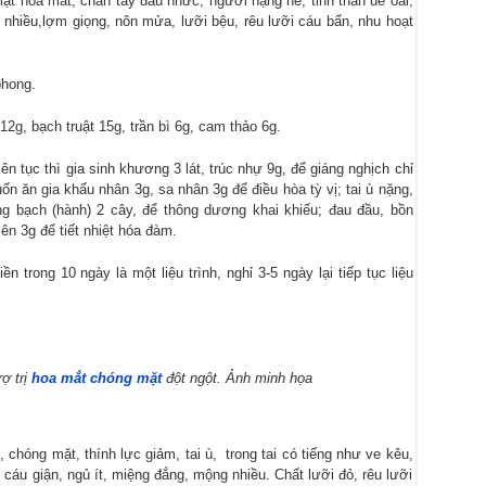
ặt hoa mắt, chân tay đau nhức, người nặng nề, tinh thần uể oải,
hiều,lợm giọng, nôn mửa, lưỡi bệu, rêu lưỡi cáu bẩn, nhu hoạt
phong.
12g, bạch truật 15g, trần bì 6g, cam thảo 6g.
n tục thì gia sinh khương 3 lát, trúc nhự 9g, để giáng nghịch chỉ
n ăn gia khấu nhân 3g, sa nhân 3g để điều hòa tỳ vị; tai ù nặng,
g bạch (hành) 2 cây, để thông dương khai khiếu; đau đầu, bồn
ên 3g để tiết nhiệt hóa đàm.
 trong 10 ngày là một liệu trình, nghỉ 3-5 ngày lại tiếp tục liệu
rợ trị
hoa mắt chóng mặt
đột ngột. Ảnh minh họa
, chóng mặt, thính lực giảm, tai ù, trong tai có tiếng như ve kêu,
cáu giận, ngủ ít, miệng đắng, mộng nhiều. Chất lưỡi đỏ, rêu lưỡi