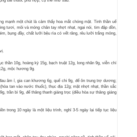
ụng bài thuốc phù hợp, cụ thể như sau:
ng mạnh một chút là cảm thấy hoa mắt chóng mặt. Tinh thần uể
ông tươi, môi và móng chân tay nhợt nhạt, ngại nói, tim đập dồn,
ém, bụng đầy, chất lưỡi bệu rìa có vết răng, rêu lưỡi trắng mỏng,
vị.
 thần 10g, hoàng kỳ 15g, bạch truật 12g, long nhãn 9g, viễn chí
n 12g, mộc hương 9g.
đau âm ỉ, gia can khương 6g, quế chi 9g, để ôn trung trợ dương;
 (hòa tan vào nước thuốc), thục địa 12g; mặt nhợt nhạt, thần sắc
 9g, trần bì 9g, để thăng thanh giáng trọc (điều hòa sự thăng giáng
 trong 10 ngày là một liệu trình, nghỉ 3-5 ngày lại tiếp tục liệu