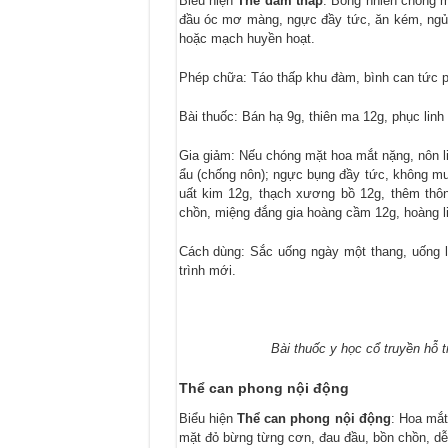
Biểu hiện
Thể đàm thấp
: Bỗng nhiên chóng m
đầu óc mơ màng, ngực đầy tức, ăn kém, ngủ n
hoặc mạch huyền hoạt.
Phép chữa: Táo thấp khu đàm, bình can tức 
Bài thuốc: Bán hạ 9g, thiên ma 12g, phục linh 
Gia giảm: Nếu chóng mặt hoa mắt nặng, nôn liê
ẩu (chống nôn); ngực bụng đầy tức, không muố
uất kim 12g, thạch xương bồ 12g, thêm thôn
chồn, miệng đắng gia hoàng cầm 12g, hoàng li
Cách dùng: Sắc uống ngày một thang, uống liền
trình mới.
Bài thuốc y học cổ truyền hỗ t
Thể can phong nội động
Biểu hiện
Thể can phong nội động
: Hoa mắt
mặt đỏ bừng từng cơn, đau đầu, bồn chồn, dễ 