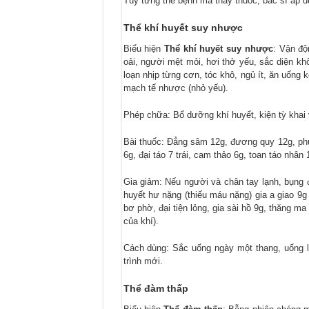
Tùy từng thể bệnh mà thầy thuốc, bác sĩ áp d
Thể khí huyết suy nhược
Biểu hiện
Thể khí huyết suy nhược
: Vận độ
oải, người mệt mỏi, hơi thở yếu, sắc diện kh
loạn nhịp từng cơn, tóc khô, ngủ ít, ăn uống k
mạch tế nhược (nhỏ yếu).
Phép chữa: Bổ dưỡng khí huyết, kiện tỳ khai 
Bài thuốc: Đẳng sâm 12g, đương quy 12g, phục
6g, đại táo 7 trái, cam thảo 6g, toan táo nhâ
Gia giảm: Nếu người và chân tay lạnh, bụng 
huyết hư nặng (thiếu máu nặng) gia a giao 9g
bơ phờ, đại tiện lỏng, gia sài hồ 9g, thăng ma
của khí).
Cách dùng: Sắc uống ngày một thang, uống liền
trình mới.
Thể đàm thấp