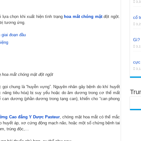
 xương khớp khỏe mạnh và thận khí dồi dào
3,3
 cho phụ nữ và nhiều công dụng khác
lựa chọn khi xuất hiện tình trạng
hoa mắt chóng mặt
đột ngột.
cổ t
trị tương ứng.
hô hấp và các vấn đề sức khỏe khác
3,2
 giai đoạn đầu
Gì?
miệng
3,1
cực 
3,1
g hoa mắt chóng mặt đột ngột
gọi chung là “huyễn vựng”. Nguyên nhân gây bệnh do khí huyết
Tru
c năng tiêu hóa) bị suy yếu hoặc do âm dương trong cơ thể mất
 can dương (phần dương trong tạng can), khiến cho “can phong
ờng Cao đẳng Y Dược Pasteur
, chóng mặt hoa mắt có thể mắc
ao huyết áp, xơ cứng động mạch não, hoặc một số chứng bệnh tai
úm, trúng độc,…