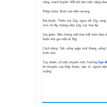
vàng, mạch huyền. Mỗi khi làm việc nặng nhọc
Phép chữa: Bình can tiềm dương.
Bài thuốc: Thiên ma 12g, ngưu tất 12g, tang
sơn chi 9g, hoàng cầm 12g, cúc hoa 9g.
Gia giảm: Nếu chóng mặt hoa mắt kèm theo đại
buồn nôn gia mẫu lệ 30g.
Cách dùng: Sắc uống ngày một thang, uống liền
trình mới.
Tuy nhiên, cố vấn chuyên môn Trường
Cao đ
lời khuyên của thầy thuốc, bác sĩ; người b
xuống.
Bệnh viện thẩm mỹ Gangwhoo
Bệnh viện th
mỹ Gangwhoo
Bác sĩ Phùng Mạnh Cường
Bá