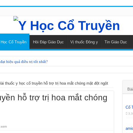
 Học Cổ Truyền
Hỏi Đáp Giáo Dục
Vị thuốc Đông y
Tin Giáo Dục
ạt hiệu quả điều trị tốt nhất?
điều trị rối loạn tiền đình
heo Y học cổ truyền
ài thuốc y học cổ truyền hỗ trợ trị hoa mắt chóng mặt đột ngột
Bài
kinh bằng Đông y
uyền hỗ trợ trị hoa mắt chóng
 đằng sâm
Cổ 
 dược phương đông
3,3
củ mài
 xem
ami