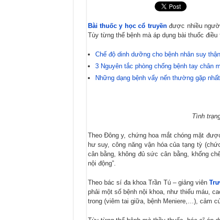
Khám phá cây Đỗ trọng: Bí quyết cho
Đào nhân trong Đông y: Vị thuốc quý
Bài thuốc y học cổ truyền
được nhiều người 
Tùy từng thể bệnh mà áp dụng bài thuốc điều 
Cát cánh: Hỗ trợ điều trị bệnh đường 
Chế độ dinh dưỡng cho bệnh nhân suy thận
3 Nguyên tắc phòng chống bệnh tay chân 
Những dạng bệnh vẩy nến thường gặp nhất
Tình trạn
Theo Đông y, chứng hoa mắt chóng mặt được 
hư suy, công năng vận hóa của tạng tỳ (chứ
cân bằng, không đủ sức cân bằng, khống chế
nội động”.
Theo bác sí đa khoa Trần Tú – giảng viên
Trư
phải một số bệnh nội khoa, như thiếu máu, c
trong (viêm tai giữa, bệnh Meniere,…), cảm c