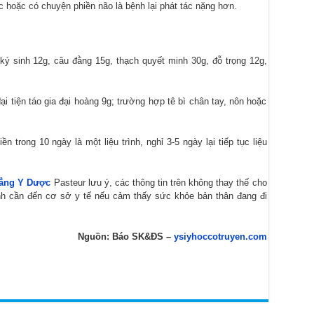
 hoặc có chuyện phiền não là bệnh lại phát tác nặng hơn.
 ký sinh 12g, câu đằng 15g, thạch quyết minh 30g, đỗ trọng 12g,
 tiện táo gia đại hoàng 9g; trường hợp tê bì chân tay, nôn hoặc
 trong 10 ngày là một liệu trình, nghỉ 3-5 ngày lại tiếp tục liệu
ẳng Y Dược
Pasteur lưu ý, các thông tin trên không thay thế cho
ệnh cần đến cơ sở y tế nếu cảm thấy sức khỏe bản thân đang đi
Nguồn: Báo SK&ĐS –
ysiyhoccotruyen.com
ẩm mỹ Gangwhoo
Bệnh viện thẩm mỹ Gangwhoo
Bệnh viện thẩm
c sĩ Phùng Mạnh Cường