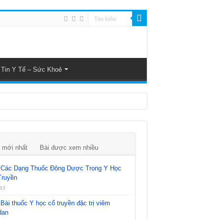
Tin Y Tế – Sức Khoẻ
 mới nhất
Bài được xem nhiều
Các Dạng Thuốc Đông Dược Trong Y Học
Truyền
63
Bài thuốc Y học cổ truyền đặc trị viêm
dan